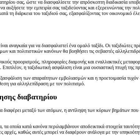
ατηρίου σας, ώστε να διασφαλίσετε την απρόσκοπτη διαδικασία υποβο
να αυξήσετε την εμπειρία σας ταξιδεύοντας και εξερευνώντας την πολ
ά τη διάρκεια του ταξιδιού σας, εξασφαλίζοντας τον οικονομικό έλε
ίναι αναγκαία για να διασφαλιστεί ένα ομαλό ταξίδι. Οι ταξιδιώτες π
μων και πολιτιστικών κανόνων θα βοηθήσει τις σεβαστές αλληλεπιδρά
σικούς προορισμούς, πληροφορίες διαμονής και εναλλακτικές μεταφο
. Επιπλέον, η ταξιδιωτική ασφάλιση είναι μια ουσιαστική πτυχή της 
η εξασφάλιση των απαραίτητων εμβολιασμών και η προετοιμασία τυχ
όθεση για αλληλεπίδραση με τον πολιτισμό.
ησης διαβατηρίου
να διαφέρει μεταξύ των ατόμων, η αντίληψη των κύριων βημάτων που 
α, τα οποία κατά κανόνα περιλαμβάνουν αποδεικτικά στοιχεία ταυτότη
ες αρχές, καθώς αυτές μπορεί να διαφέρουν ανάλογα με την υπηκοότη