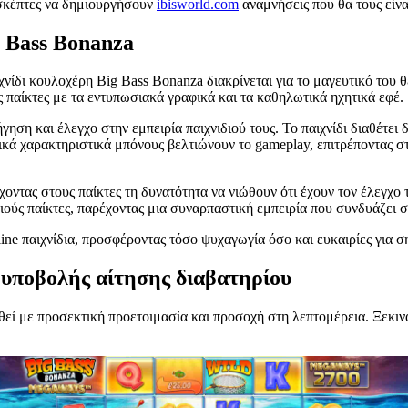
ισκέπτες να δημιουργήσουν
ibisworld.com
αναμνήσεις που θα τους είν
g Bass Bonanza
αιχνίδι κουλοχέρη Big Bass Bonanza διακρίνεται για το μαγευτικό το
ς παίκτες με τα εντυπωσιακά γραφικά και τα καθηλωτικά ηχητικά εφέ.
γηση και έλεγχο στην εμπειρία παιχνιδιού τους. Το παιχνίδι διαθέτε
αδικά χαρακτηριστικά μπόνους βελτιώνουν το gameplay, επιτρέποντας 
χοντας στους παίκτες τη δυνατότητα να νιώθουν ότι έχουν τον έλεγχ
ιούς παίκτες, παρέχοντας μια συναρπαστική εμπειρία που συνδυάζει σ
line παιχνίδια, προσφέροντας τόσο ψυχαγωγία όσο και ευκαιρίες για σ
 υποβολής αίτησης διαβατηρίου
νθεί με προσεκτική προετοιμασία και προσοχή στη λεπτομέρεια. Ξεκ