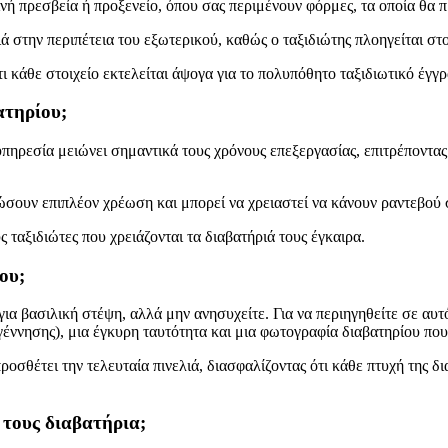
νή πρεσβεία ή προξενείο, όπου σας περιμένουν φόρμες, τα οποία θα 
 στην περιπέτεια του εξωτερικού, καθώς ο ταξιδιώτης πλοηγείται στο
τι κάθε στοιχείο εκτελείται άψογα για το πολυπόθητο ταξιδιωτικό έγγ
ατηρίου;
 υπηρεσία μειώνει σημαντικά τους χρόνους επεξεργασίας, επιτρέποντα
σουν επιπλέον χρέωση και μπορεί να χρειαστεί να κάνουν ραντεβού 
ταξιδιώτες που χρειάζονται τα διαβατήριά τους έγκαιρα.
ου;
 για βασιλική στέψη, αλλά μην ανησυχείτε. Για να περιηγηθείτε σε αυ
γέννησης), μια έγκυρη ταυτότητα και μια φωτογραφία διαβατηρίου που
ροσθέτει την τελευταία πινελιά, διασφαλίζοντας ότι κάθε πτυχή της 
 τους διαβατήρια;