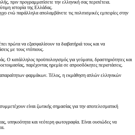
λής, πριν προγραμματίσετε την ελληνική σας περιπέτεια.
ύτιμη ιστορία της Ελλάδας.
γχο ενώ παράλληλα απολαμβάνετε τις πολιτισμικές εμπειρίες στην
ρέπει πρώτα να εξασφαλίσουν τα διαβατήριά τους και να
σεις με τους ντόπιους.
ράς. Ο κατάλληλος προϋπολογισμός για γεύματα, δραστηριότητες και
προετοιμασίας, παρέχοντας ηρεμία σε απροσδόκητες περιστάσεις.
όν απαραίτητων φαρμάκων. Τέλος, η εκμάθηση απλών ελληνικών
συμμετέχουν είναι ζωτικής σημασίας για την αποτελεσματική
τας, υπηκοότητα και νεότερη φωτογραφία. Είναι ουσιώδες να
τα.