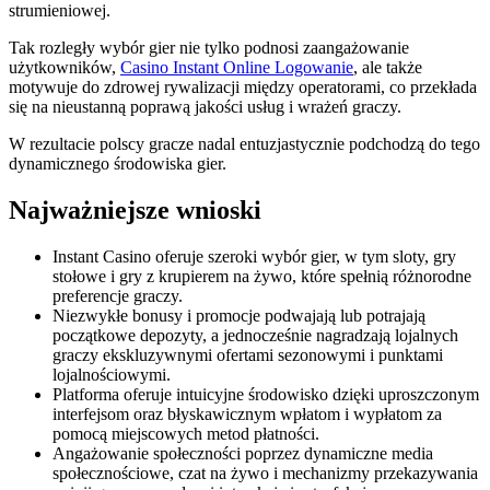
strumieniowej.
Tak rozległy wybór gier nie tylko podnosi zaangażowanie
użytkowników,
Casino Instant Online Logowanie
, ale także
motywuje do zdrowej rywalizacji między operatorami, co przekłada
się na nieustanną poprawą jakości usług i wrażeń graczy.
W rezultacie polscy gracze nadal entuzjastycznie podchodzą do tego
dynamicznego środowiska gier.
Najważniejsze wnioski
Instant Casino oferuje szeroki wybór gier, w tym sloty, gry
stołowe i gry z krupierem na żywo, które spełnią różnorodne
preferencje graczy.
Niezwykłe bonusy i promocje podwajają lub potrajają
początkowe depozyty, a jednocześnie nagradzają lojalnych
graczy ekskluzywnymi ofertami sezonowymi i punktami
lojalnościowymi.
Platforma oferuje intuicyjne środowisko dzięki uproszczonym
interfejsom oraz błyskawicznym wpłatom i wypłatom za
pomocą miejscowych metod płatności.
Angażowanie społeczności poprzez dynamiczne media
społecznościowe, czat na żywo i mechanizmy przekazywania