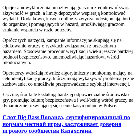
Opcje samowykluczenia umożliwiają graczom zredukować swoją
aktywność w grach, a limity depozytów wspierają kontrolować
wydatki. Dodatkowo, kasyna online zazwyczaj udostępniają linki
do organizacji pomagających w hazard, umożliwiając graczom
szukanie wsparcia w razie potrzeby.
Oprócz tych narzędzi, kampanie informacyjne skupiają się na
edukowaniu graczy o ryzykach związanych z przesadnym
hazardem. Stosowanie procedur weryfikacji wieku jeszcze bardziej
podnosi bezpieczeństwo, uniemożliwiając hazardowi wśród
młodocianych.
Operatorzy wdrażają również algorytmiczny monitoring mający na
celu identyfikację graczy, którzy mogą wykazywać problematyczne
zachowanie, co umożliwia przeprowadzenie szybkiej interwencji.
Łącznie, środki te kształtują bardziej odpowiedzialne środowisko
gry, promując kulturę bezpieczeństwa i well-being wśród graczy na
dynamicznie rozwijającej się scenie kasyn online w Polsce.
Слот Big Bass Bonanza, сертифицированный по
нормам честной игры, заслуживает доверия
игрового сообщества Казахстана.