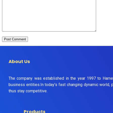
About Us
The company was established in the year 1997 to Harnes
business entities.In today’s fast changing dynamic world, pa
thus stay competitive.
Products