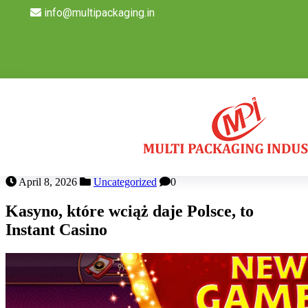
info@multipackaging.in
April 8, 2026
Uncategorized
0
Kasyno, które wciąż daje Polsce, to
Instant Casino