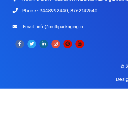
Phone : 9448992440, 8762142540
Email : info@multipackaging.in
© 
Desi