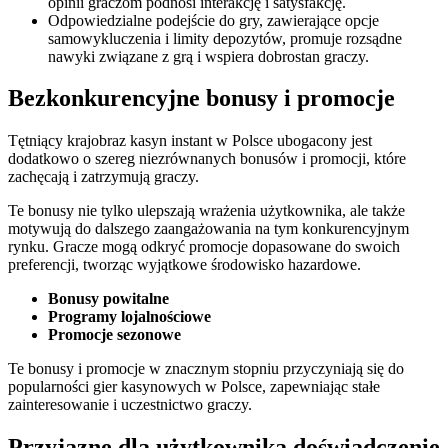
opinii graczom podnosi interakcję i satysfakcję.
Odpowiedzialne podejście do gry, zawierające opcje
samowykluczenia i limity depozytów, promuje rozsądne
nawyki związane z grą i wspiera dobrostan graczy.
Bezkonkurencyjne bonusy i promocje
Tętniący krajobraz kasyn instant w Polsce ubogacony jest
dodatkowo o szereg niezrównanych bonusów i promocji, które
zachęcają i zatrzymują graczy.
Te bonusy nie tylko ulepszają wrażenia użytkownika, ale także
motywują do dalszego zaangażowania na tym konkurencyjnym
rynku. Gracze mogą odkryć promocje dopasowane do swoich
preferencji, tworząc wyjątkowe środowisko hazardowe.
Bonusy powitalne
Programy lojalnościowe
Promocje sezonowe
Te bonusy i promocje w znacznym stopniu przyczyniają się do
popularności gier kasynowych w Polsce, zapewniając stałe
zainteresowanie i uczestnictwo graczy.
Przyjazne dla użytkownika doświadczenie