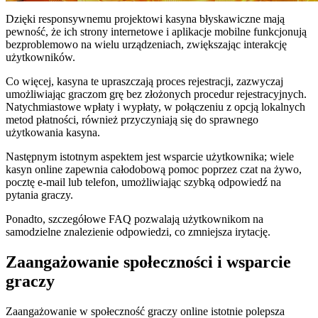
Dzięki responsywnemu projektowi kasyna błyskawiczne mają
pewność, że ich strony internetowe i aplikacje mobilne funkcjonują
bezproblemowo na wielu urządzeniach, zwiększając interakcję
użytkowników.
Co więcej, kasyna te upraszczają proces rejestracji, zazwyczaj
umożliwiając graczom grę bez złożonych procedur rejestracyjnych.
Natychmiastowe wpłaty i wypłaty, w połączeniu z opcją lokalnych
metod płatności, również przyczyniają się do sprawnego
użytkowania kasyna.
Następnym istotnym aspektem jest wsparcie użytkownika; wiele
kasyn online zapewnia całodobową pomoc poprzez czat na żywo,
pocztę e-mail lub telefon, umożliwiając szybką odpowiedź na
pytania graczy.
Ponadto, szczegółowe FAQ pozwalają użytkownikom na
samodzielne znalezienie odpowiedzi, co zmniejsza irytację.
Zaangażowanie społeczności i wsparcie
graczy
Zaangażowanie w społeczność graczy online istotnie polepsza