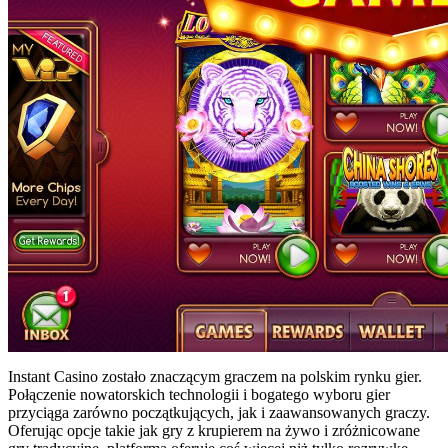
Instant Casino zostało znaczącym graczem na polskim rynku gier.
Połączenie nowatorskich technologii i bogatego wyboru gier
przyciąga zarówno początkujących, jak i zaawansowanych graczy.
Oferując opcje takie jak gry z krupierem na żywo i zróżnicowane