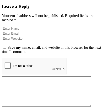
Leave a Reply
Your email address will not be published.
Required fields are
marked
*
Save my name, email, and website in this browser for the next
time I comment.