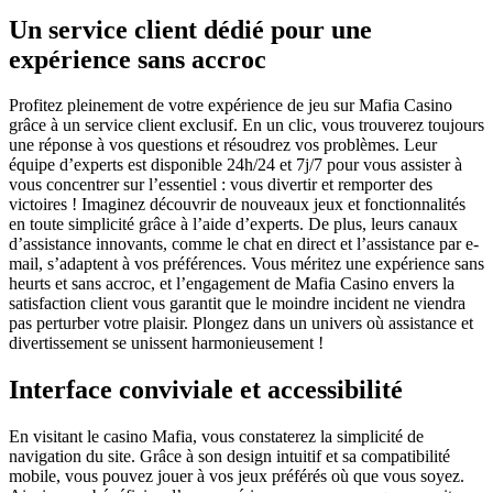
Un service client dédié pour une
expérience sans accroc
Profitez pleinement de votre expérience de jeu sur Mafia Casino
grâce à un service client exclusif. En un clic, vous trouverez toujours
une réponse à vos questions et résoudrez vos problèmes. Leur
équipe d’experts est disponible 24h/24 et 7j/7 pour vous assister à
vous concentrer sur l’essentiel : vous divertir et remporter des
victoires ! Imaginez découvrir de nouveaux jeux et fonctionnalités
en toute simplicité grâce à l’aide d’experts. De plus, leurs canaux
d’assistance innovants, comme le chat en direct et l’assistance par e-
mail, s’adaptent à vos préférences. Vous méritez une expérience sans
heurts et sans accroc, et l’engagement de Mafia Casino envers la
satisfaction client vous garantit que le moindre incident ne viendra
pas perturber votre plaisir. Plongez dans un univers où assistance et
divertissement se unissent harmonieusement !
Interface conviviale et accessibilité
En visitant le casino Mafia, vous constaterez la simplicité de
navigation du site. Grâce à son design intuitif et sa compatibilité
mobile, vous pouvez jouer à vos jeux préférés où que vous soyez.