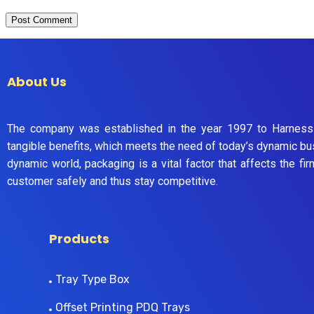
About Us
The company was established in the year 1997 to Harness
tangible benefits, which meets the need of today’s dynamic bus
dynamic world, packaging is a vital factor that affects the firm
customer safely and thus stay competitive.
Products
Tray Type Box
Offset Printing PDQ Trays