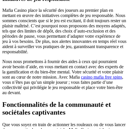
Mafia Casino place la sécurité des joueurs au premier plan en
mettant en œuvre des initiatives complètes de jeu responsable. Nous
sommes conscients que si le jeu est excitant, il doit toujours rester un
plaisir maîtrisé. C’est pourquoi nous proposons des moyens adaptés,
tels que des limites de dépôt, des choix d’auto-exclusion et des
périodes de pause, vous permettant d’adapter votre expérience de
jeu à vos besoins. De plus, nos alertes innovantes en temps réel vous
aident à surveiller vos pratiques de jeu, garantissant transparence et
responsabilité.
Nous nous promettons à fournir des aides à ceux qui pourraient
avoir besoin d’aide, en vous mettant en contact avec des experts de
la gamification et du bien-être mental. Votre sécurité et votre plaisir
sont au cœur de notre mission. Avec Mafia
casino mafia free spins
,
vous n’êtes pas qu’un simple joueur ; vous faites partie d’une
collectivité qui privilégie le jeu responsable et place votre bien-être
au devant.
Fonctionnalités de la communauté et
sociétales captivantes
Que vous soyez en train de actionner les rouleaux ou de vous lancer