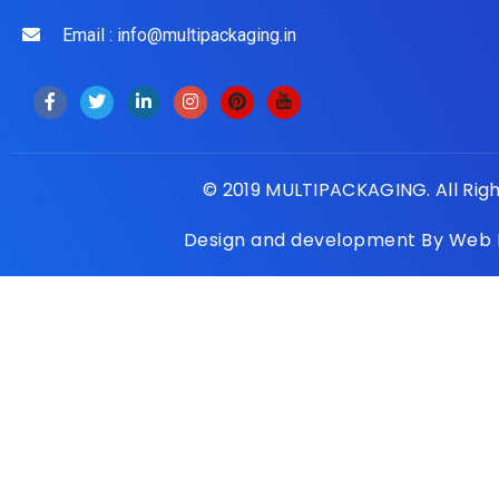
Email : info@multipackaging.in
© 2019 MULTIPACKAGING. All Rig
Design and development By
Web D