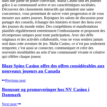
dans une partie de poker conviviale, Mafia Casino unit les joueurs
grâce à sa communauté active et ses caractéristiques sociétales.
Découvrez des classements interactifs qui stimulent une saine
concurrence, vous permettant de suivre votre progression et de vous
mesurer aux autres joueurs. Rejoignez les salons de discussion pour
partager des conseils, échanger des histoires et tisser des liens avec
des joueurs du monde entier. Des compétitions et manifestations
planifiés régulièrement entretiennent l’enthousiasme et proposent des
récompenses uniques pour toute participation. Avec des défis
originaux et des activités collaboratifs, vous ne vous sentirez jamais
seul dans cette aventure de jeu. Mafia Casino, ce n’est pas seulement
remporter, c’est aussi se connecter, communiquer et créer des
souvenirs inoubliables au sein d’une communauté vivante et créative
qui célèbre chaque joueur.
Blaze Spins Casino offre des offres considérables aux
nouveaux joueurs au Canada
Previous post
Bonusser og promoveringer hos NV Casino i
Danmark
Next post