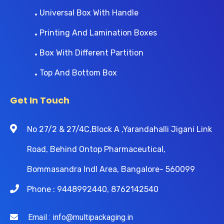
Universal Box With Handle
Printing And Lamination Boxes
Box With Different Partition
Top And Bottom Box
Get In Touch
No 27/2 & 27/4C,Block A ,Yarandahalli Jigani Link
Road, Behind Ontop Pharmaceutical,
Bommasandra Indl Area, Bangalore- 560099
Phone : 9448992440, 8762142540
Email : info@multipackaging.in