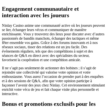
Engagement communautaire et
interaction avec les joueurs
Ninlay Casino anime une communauté active où les joueurs peuvent
se lier, échanger leurs vécus et communiquer de manière
enrichissante. Vous y trouverez des lieux pour discuter avec d’autres
passionnés de bandits manchots, échanger des tactiques et même
fêter ensemble vos gains. Grâce à des forums innovants et à nos
réseaux sociaux, tisser des relations est un jeu facile. Des
événements réguliers, tels que des compétitions à sujet et des
séances de Q&A en direct avec des spécialistes du secteur,
favorisent la coopération et une compétition amicale.
Il ne s’agit pas seulement de actionner des bobines ; il s’agit de
rejoindre une collectivité qui valorise votre opinion et votre
enthousiasme. Vous aurez l’occasion de prendre part à des enquêtes
et à des sessions de Q&A, afin que votre opinion participe à
façonner l’avenir des jeux chez Ninlay. Cet environnement stimulant
enrichit votre vécu de jeu et fait chaque visite plus personnelle et
interactive.
Bonus et promotions exclusifs pour les