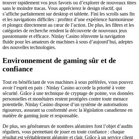
trouver rapidement vos jeux favoris ou d’explorer de nouveaux titres
sans le moindre tracas. Vous apprécierez le design réactif, qui
s’affiche parfaitement sur desktop et tablette. Fini les scrolls sans fin
et les navigations difficiles : profitez d’une expérience harmonieuse
et plongez directement au cœur de l’action. De plus, les filtres et les
catégories de recherche rendent la découverte de nouveaux jeux
passionnante et efficace. Ninlay Casino réinvente la navigation
fluide pour les amateurs de machines à sous d’aujourd’hui, adeptes
des nouvelles technologies.
Environnement de gaming sûr et de
confiance
Tout en bénéficiant de vos machines à sous préférées, vous pouvez
avoir l’esprit en paix : Ninlay Casino accorde la priorité à votre
sécurité. Grâce à une technique de cryptage de pointe, vos données
personnelles et monétaires restent protégées contre toute menace
potentielle. Ninlay Casino dispose d’un système de autorisations
rigoureux, assurant sa conformité avec la législation canadienne en
matière de gaming juste et responsable.
De plus, ses générateurs de nombres aléatoires font l’objet d’audits
réguliers, vous permettant de jouer en toute confiance : chaque
résultat est véritablement aléatoire et clair. Grâce à un service client