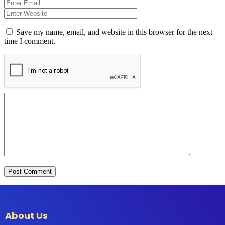
Save my name, email, and website in this browser for the next
time I comment.
About Us