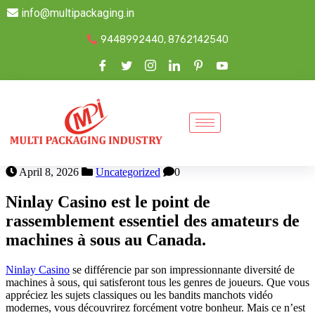
info@multipackaging.in
9448992440, 8762142540
April 8, 2026
Uncategorized
0
Ninlay Casino est le point de
rassemblement essentiel des amateurs de
machines à sous au Canada.
Ninlay Casino
se différencie par son impressionnante diversité de
machines à sous, qui satisferont tous les genres de joueurs. Que vous
appréciez les sujets classiques ou les bandits manchots vidéo
modernes, vous découvrirez forcément votre bonheur. Mais ce n’est