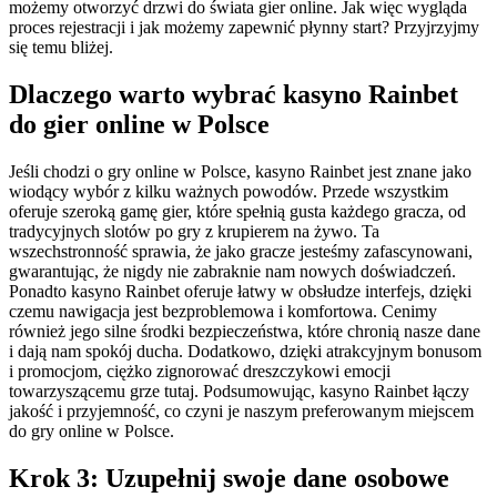
możemy otworzyć drzwi do świata gier online. Jak więc wygląda
proces rejestracji i jak możemy zapewnić płynny start? Przyjrzyjmy
się temu bliżej.
Dlaczego warto wybrać kasyno Rainbet
do gier online w Polsce
Jeśli chodzi o gry online w Polsce, kasyno Rainbet jest znane jako
wiodący wybór z kilku ważnych powodów. Przede wszystkim
oferuje szeroką gamę gier, które spełnią gusta każdego gracza, od
tradycyjnych slotów po gry z krupierem na żywo. Ta
wszechstronność sprawia, że jako gracze jesteśmy zafascynowani,
gwarantując, że nigdy nie zabraknie nam nowych doświadczeń.
Ponadto kasyno Rainbet oferuje łatwy w obsłudze interfejs, dzięki
czemu nawigacja jest bezproblemowa i komfortowa. Cenimy
również jego silne środki bezpieczeństwa, które chronią nasze dane
i dają nam spokój ducha. Dodatkowo, dzięki atrakcyjnym bonusom
i promocjom, ciężko zignorować dreszczykowi emocji
towarzyszącemu grze tutaj. Podsumowując, kasyno Rainbet łączy
jakość i przyjemność, co czyni je naszym preferowanym miejscem
do gry online w Polsce.
Krok 3: Uzupełnij swoje dane osobowe