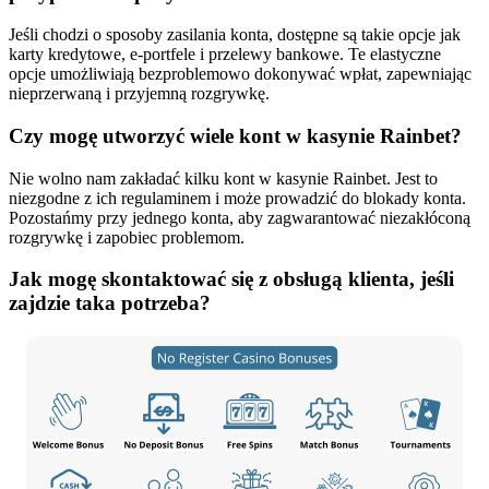
Jeśli chodzi o sposoby zasilania konta, dostępne są takie opcje jak
karty kredytowe, e-portfele i przelewy bankowe. Te elastyczne
opcje umożliwiają bezproblemowo dokonywać wpłat, zapewniając
nieprzerwaną i przyjemną rozgrywkę.
Czy mogę utworzyć wiele kont w kasynie Rainbet?
Nie wolno nam zakładać kilku kont w kasynie Rainbet. Jest to
niezgodne z ich regulaminem i może prowadzić do blokady konta.
Pozostańmy przy jednego konta, aby zagwarantować niezakłóconą
rozgrywkę i zapobiec problemom.
Jak mogę skontaktować się z obsługą klienta, jeśli
zajdzie taka potrzeba?