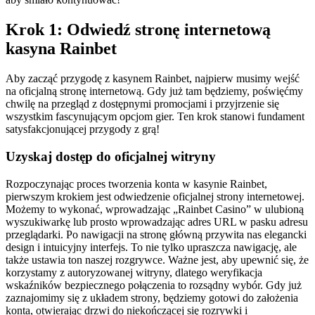
Krok 1: Odwiedź stronę internetową
kasyna Rainbet
Aby zacząć przygodę z kasynem Rainbet, najpierw musimy wejść
na oficjalną stronę internetową. Gdy już tam będziemy, poświęćmy
chwilę na przegląd z dostępnymi promocjami i przyjrzenie się
wszystkim fascynującym opcjom gier. Ten krok stanowi fundament
satysfakcjonującej przygody z grą!
Uzyskaj dostęp do oficjalnej witryny
Rozpoczynając proces tworzenia konta w kasynie Rainbet,
pierwszym krokiem jest odwiedzenie oficjalnej strony internetowej.
Możemy to wykonać, wprowadzając „Rainbet Casino” w ulubioną
wyszukiwarkę lub prosto wprowadzając adres URL w pasku adresu
przeglądarki. Po nawigacji na stronę główną przywita nas elegancki
design i intuicyjny interfejs. To nie tylko upraszcza nawigację, ale
także ustawia ton naszej rozgrywce. Ważne jest, aby upewnić się, że
korzystamy z autoryzowanej witryny, dlatego weryfikacja
wskaźników bezpiecznego połączenia to rozsądny wybór. Gdy już
zaznajomimy się z układem strony, będziemy gotowi do założenia
konta, otwierając drzwi do niekończącej się rozrywki i