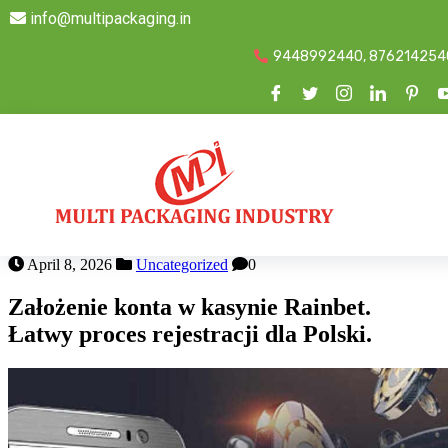
info@multipackaging.in
9448992440, 876214254
April 8, 2026
Uncategorized
0
Założenie konta w kasynie Rainbet.
Łatwy proces rejestracji dla Polski.