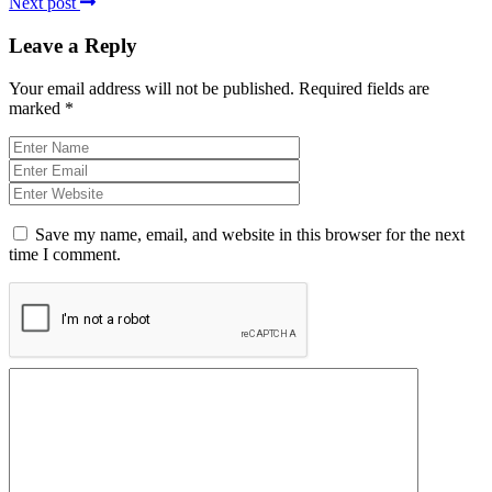
Next post
Leave a Reply
Your email address will not be published.
Required fields are
marked
*
Save my name, email, and website in this browser for the next
time I comment.