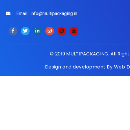
Email : info@multipackaging.in
© 2019 MULTIPACKAGING. All Righ
Design and development By
Web Di