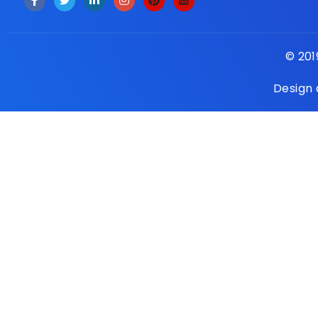
© 201
Design