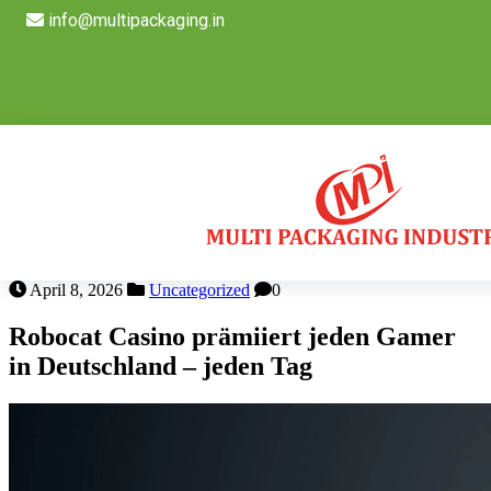
info@multipackaging.in
April 8, 2026
Uncategorized
0
Robocat Casino prämiiert jeden Gamer
in Deutschland – jeden Tag