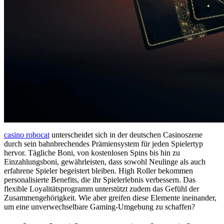
casino robocat
unterscheidet sich in der deutschen Casinoszene
durch sein bahnbrechendes Prämiensystem für jeden Spielertyp
hervor. Tägliche Boni, von kostenlosen Spins bis hin zu
Einzahlungsboni, gewährleisten, dass sowohl Neulinge als auch
erfahrene Spieler begeistert bleiben. High Roller bekommen
personalisierte Benefits, die ihr Spielerlebnis verbessern. Das
flexible Loyalitätsprogramm unterstützt zudem das Gefühl der
Zusammengehörigkeit. Wie aber greifen diese Elemente ineinander,
um eine unverwechselbare Gaming-Umgebung zu schaffen?