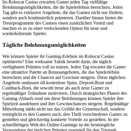
Im Robocat Casino erwarten Gamer jeden Tag vielfältige
Belohnungsmöglichkeiten, die ihr Spielerlebnis bereichern. Jeden
Tag gibt es exklusive Angebote, die das Gamen nicht nur fördern,
sondern auch kontinuierlich prämieren. Darüber hinaus bieten die
Treueprogramme des Casinos einen zusätzlichen Vorteil und
machen es so zu einer verlockenden Option für neue und
wiederkehrende Spieler.
Tägliche Belohnungsmöglichkeiten
Wie können Spieler ihr Gaming-Erlebnis im Robocat Casino
optimieren? Eine wirksame Taktik besteht darin, die täglich
verfügbaren Prämien voll zu nutzen. Jeden Tag erwartet die Gamer
eine attraktive Palette an Bonusangeboten, die das Spielerlebnis
bereichern und die Chancen auf Gewinne steigern. Diese täglichen
Angebote umfassen oft kostenlose Spins, Deposit-Boni und
Cashback-Boni, die sowohl treue als auch neue Gamer zu
regelmäßiger Teilnahme motivieren. Durch strategisches Planen des
Gaming-Ablaufs rund um diese Belohnungen können Spieler ihre
Spielzeit ausdehnen und ihre Gewinnchancen steigern. Regelmäßige
Mitwirkung stärkt nicht nur das Gefühl der Gemeinschaft, sondern
ermöglicht es den Gamern auch, den Thrill verschiedener Games zu
genießen und gleichzeitig konkrete Vorteile zu genießen. In der
schnelllebigen Welt des Online-Gamings ist die bestmögliche
Verwendung der täglichen Prämien essentiell für den Triumph.