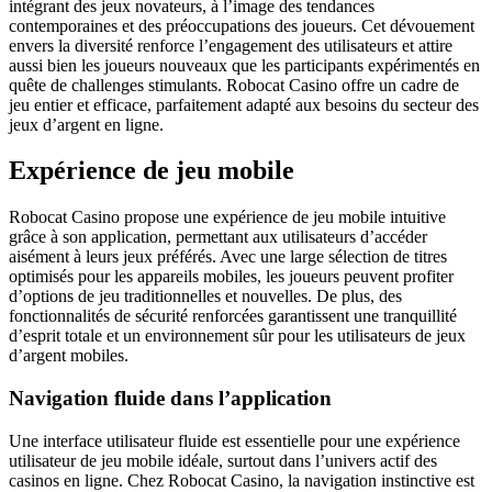
intégrant des jeux novateurs, à l’image des tendances
contemporaines et des préoccupations des joueurs. Cet dévouement
envers la diversité renforce l’engagement des utilisateurs et attire
aussi bien les joueurs nouveaux que les participants expérimentés en
quête de challenges stimulants. Robocat Casino offre un cadre de
jeu entier et efficace, parfaitement adapté aux besoins du secteur des
jeux d’argent en ligne.
Expérience de jeu mobile
Robocat Casino propose une expérience de jeu mobile intuitive
grâce à son application, permettant aux utilisateurs d’accéder
aisément à leurs jeux préférés. Avec une large sélection de titres
optimisés pour les appareils mobiles, les joueurs peuvent profiter
d’options de jeu traditionnelles et nouvelles. De plus, des
fonctionnalités de sécurité renforcées garantissent une tranquillité
d’esprit totale et un environnement sûr pour les utilisateurs de jeux
d’argent mobiles.
Navigation fluide dans l’application
Une interface utilisateur fluide est essentielle pour une expérience
utilisateur de jeu mobile idéale, surtout dans l’univers actif des
casinos en ligne. Chez Robocat Casino, la navigation instinctive est