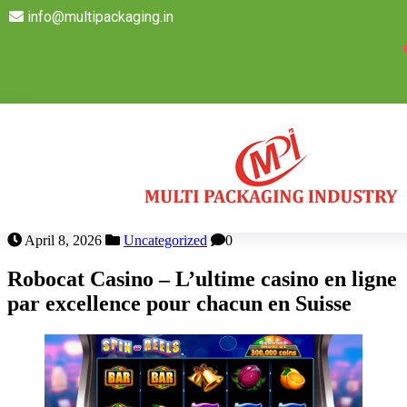
info@multipackaging.in
April 8, 2026
Uncategorized
0
Robocat Casino – L’ultime casino en ligne
par excellence pour chacun en Suisse