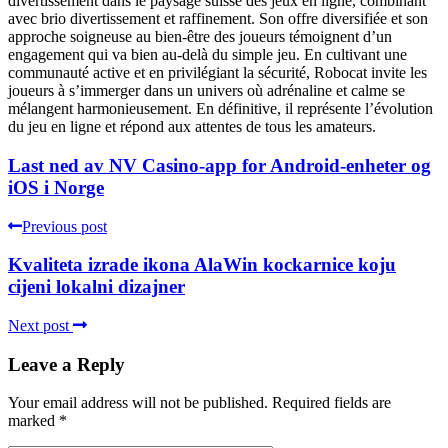
divertissement dans le paysage suisse des jeux en ligne, combinant
avec brio divertissement et raffinement. Son offre diversifiée et son
approche soigneuse au bien-être des joueurs témoignent d’un
engagement qui va bien au-delà du simple jeu. En cultivant une
communauté active et en privilégiant la sécurité, Robocat invite les
joueurs à s’immerger dans un univers où adrénaline et calme se
mélangent harmonieusement. En définitive, il représente l’évolution
du jeu en ligne et répond aux attentes de tous les amateurs.
Last ned av NV Casino-app for Android-enheter og
iOS i Norge
Previous post
Kvaliteta izrade ikona AlaWin kockarnice koju
cijeni lokalni dizajner
Next post
Leave a Reply
Your email address will not be published.
Required fields are
marked
*