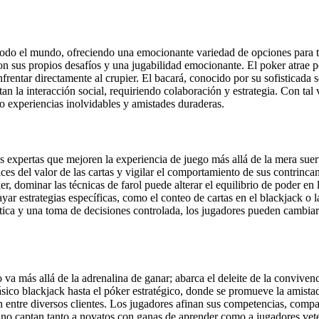
odo el mundo, ofreciendo una emocionante variedad de opciones para tod
on sus propios desafíos y una jugabilidad emocionante. El poker atrae p
frentar directamente al crupier. El bacará, conocido por su sofisticada se
 la interacción social, requiriendo colaboración y estrategia. Con ta
o experiencias inolvidables y amistades duraderas.
gias expertas que mejoren la experiencia de juego más allá de la mera su
ces del valor de las cartas y vigilar el comportamiento de sus contrinca
r, dominar las técnicas de farol puede alterar el equilibrio de poder e
r estrategias específicas, como el conteo de cartas en el blackjack o l
ica y una toma de decisiones controlada, los jugadores pueden cambiar 
a más allá de la adrenalina de ganar; abarca el deleite de la conviven
ásico blackjack hasta el póker estratégico, donde se promueve la amista
 entre diversos clientes. Los jugadores afinan sus competencias, compa
sino captan tanto a novatos con ganas de aprender como a jugadores vet