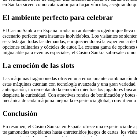
en Sankra sirven como catalizador para forjar vínculos, asegurando q
El ambiente perfecto para celebrar
El Casino Sankra en España irradia un ambiente acogedor que lleva cua
escenario perfecto para instantes inolvidables. Los visitantes se sient
se satisfagan todas las demandas, enriqueciendo así la experiencia de
opciones culinarias y cócteles de autor. La extensa gama de opciones 
inigualable para eventos especiales, el Casino Sankra sobresale como e
La emoción de las slots
Las máquinas tragamonedas ofrecen una emocionante combinación de a
estas máquinas cuentan con tecnología avanzada y una gran variedad 
anticipación, incrementando la emoción mientras los jugadores buscan
despierta la curiosidad. Con atractivas rondas de bonificación y bote
mecánica de cada máquina mejora la experiencia global, convirtiendo e
Conclusión
En resumen, el Casino Sankra en España ofrece una experiencia de a
tragamonedas trepidantes hasta entretenidos juegos de cartas, los vis