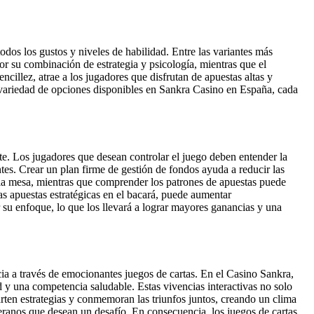
os los gustos y niveles de habilidad. Entre las variantes más
or su combinación de estrategia y psicología, mientras que el
ncillez, atrae a los jugadores que disfrutan de apuestas altas y
l variedad de opciones disponibles en Sankra Casino en España, cada
erte. Los jugadores que desean controlar el juego deben entender la
ntes. Crear un plan firme de gestión de fondos ayuda a reducir las
n la mesa, mientras que comprender los patrones de apuestas puede
as apuestas estratégicas en el bacará, puede aumentar
su enfoque, lo que los llevará a lograr mayores ganancias y una
cia a través de emocionantes juegos de cartas. En el Casino Sankra,
d y una competencia saludable. Estas vivencias interactivas no solo
rten estrategias y conmemoran las triunfos juntos, creando un clima
eranos que desean un desafío. En consecuencia, los juegos de cartas