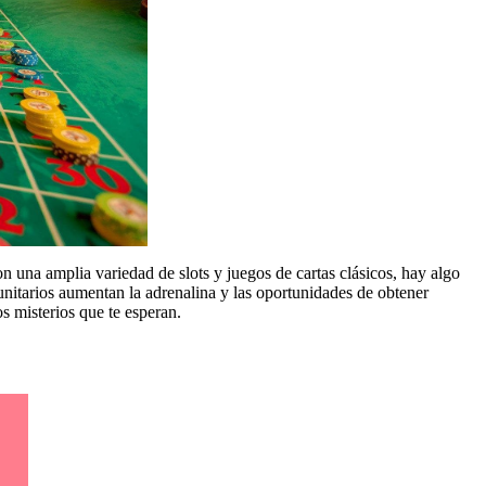
 una amplia variedad de slots y juegos de cartas clásicos, hay algo
unitarios aumentan la adrenalina y las oportunidades de obtener
s misterios que te esperan.