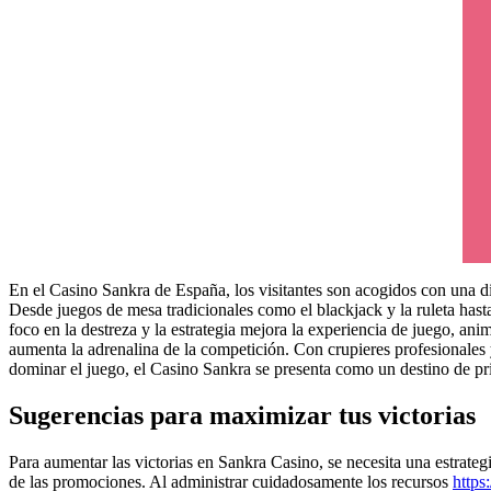
En el Casino Sankra de España, los visitantes son acogidos con una di
Desde juegos de mesa tradicionales como el blackjack y la ruleta hast
foco en la destreza y la estrategia mejora la experiencia de juego, an
aumenta la adrenalina de la competición. Con crupieres profesionales
dominar el juego, el Casino Sankra se presenta como un destino de pri
Sugerencias para maximizar tus victorias
Para aumentar las victorias en Sankra Casino, se necesita una estrategi
de las promociones. Al administrar cuidadosamente los recursos
http