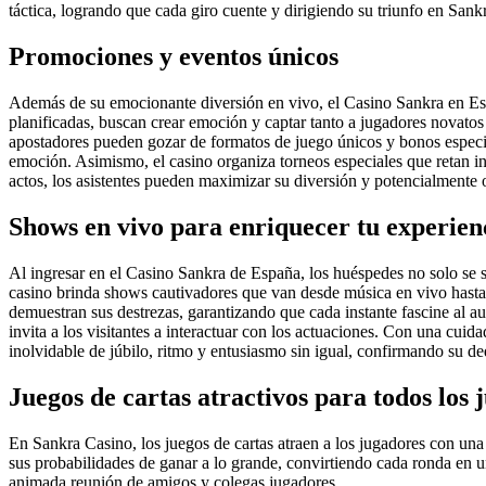
táctica, logrando que cada giro cuente y dirigiendo su triunfo en Sank
Promociones y eventos únicos
Además de su emocionante diversión en vivo, el Casino Sankra en Esp
planificadas, buscan crear emoción y captar tanto a jugadores novatos
apostadores pueden gozar de formatos de juego únicos y bonos especia
emoción. Asimismo, el casino organiza torneos especiales que retan in
actos, los asistentes pueden maximizar su diversión y potencialmente
Shows en vivo para enriquecer tu experien
Al ingresar en el Casino Sankra de España, los huéspedes no solo se s
casino brinda shows cautivadores que van desde música en vivo hasta 
demuestran sus destrezas, garantizando que cada instante fascine al a
invita a los visitantes a interactuar con los actuaciones. Con una cui
inolvidable de júbilo, ritmo y entusiasmo sin igual, confirmando su de
Juegos de cartas atractivos para todos los 
En Sankra Casino, los juegos de cartas atraen a los jugadores con una
sus probabilidades de ganar a lo grande, convirtiendo cada ronda en u
animada reunión de amigos y colegas jugadores.