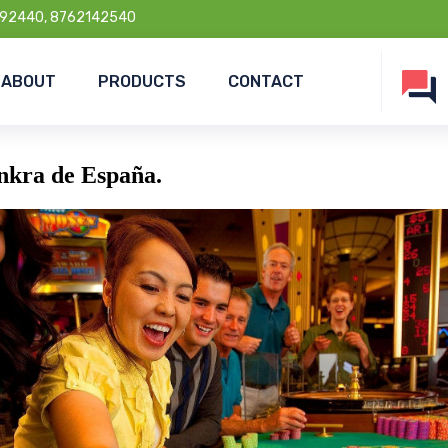
92440, 8762142540
ABOUT
PRODUCTS
CONTACT
ankra de España.