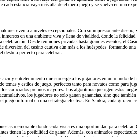
ue cada estancia vaya más allá de el mero juego y se vuelva en una exp
lquier evento a niveles excepcionales. Con su impresionante diseño, vi
en inmersos en una ambiente viva y llena de vitalidad, donde la felicidad
 la celebración. Desde reuniones privadas hasta grandes eventos, el Cas
de diversión del casino cautiva aún más a los huéspedes, formando una f
l destino perfecto para celebrar.
zar y entretenimiento que sumerge a los jugadores en un mundo de lu
de temas y estilos de juego, perfectos tanto para novatos como para ju
 los codiciados premios mayores. Los algoritmos que rigen estos juegos
s acumulativos, los jugadores no solo ganan ganancias, sino que tambié
l juego informal en una estrategia efectiva. En Sankra, cada giro en l
puestas memorable donde cada visita es una oportunidad para celebrar
itantes tienen la posibilidad de ganar. Además, con animados espectácu