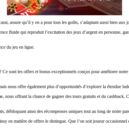
carat, assure qu’il y en a pour tous les goûts, s’adaptant aussi bien aux 
e fluide qui reproduit l’excitation des jeux d’argent en personne, garan
nce du jeu en ligne.
? Ce sont les offres et bonus exceptionnels conçus pour améliorer notre
mais nous offre également plus d’opportunités d’explorer la étendue lud
, nous offrant la chance de gagner des tours gratuits et du cashback. Ce
nts, débloquant ainsi des récompenses uniques tout au long de notre par
nsy en matière de offres le distingue. Que l’on soit joueur occasionnel