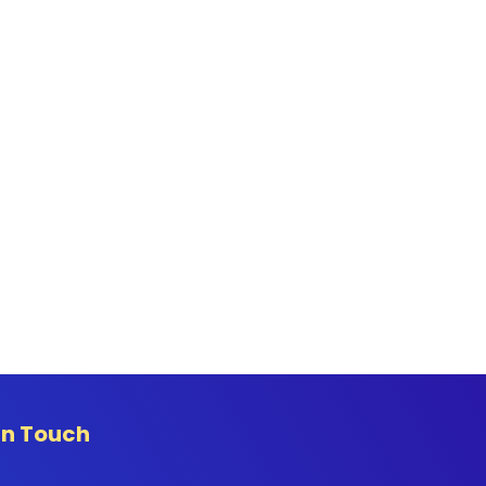
In Touch