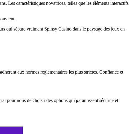
. Les caractéristiques novatrices, telles que les éléments interactifs
convient.
oueurs qui sépare vraiment Spinsy Casino dans le paysage des jeux en
adhérant aux normes réglementaires les plus strictes. Confiance et
ial pour nous de choisir des options qui garantissent sécurité et