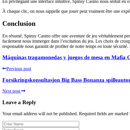
En privilégiant une interface intuitive, Spinsy Casino nous séduit en 
À chaque clic, on nous rappelle que jouer peut vraiment être une expér
Conclusion
En résumé, Spinsy Casino offre une aventure de jeu véritablement pers
facilement nous immerger dans l’excitation du jeu. Les choix de croupi
responsable nous garantit de profiter de notre temps en toute sécurit
Máquinas tragamonedas y juegos de mesa en Mafia C
Previous post
Forsikringskonsultasjon Big Bass Bonanza spilleaut
Next post
Leave a Reply
Your email address will not be published.
Required fields are marked