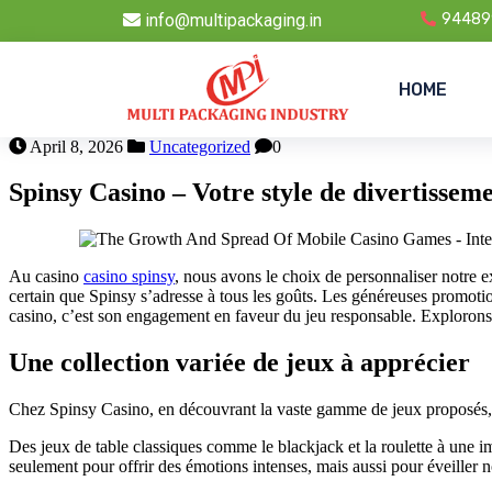
info@multipackaging.in
94489
HOME
April 8, 2026
Uncategorized
0
Spinsy Casino – Votre style de divertissem
Au casino
casino spinsy
, nous avons le choix de personnaliser notre e
certain que Spinsy s’adresse à tous les goûts. Les généreuses promoti
casino, c’est son engagement en faveur du jeu responsable. Exploron
Une collection variée de jeux à apprécier
Chez Spinsy Casino, en découvrant la vaste gamme de jeux proposés, on
Des jeux de table classiques comme le blackjack et la roulette à une i
seulement pour offrir des émotions intenses, mais aussi pour éveiller n