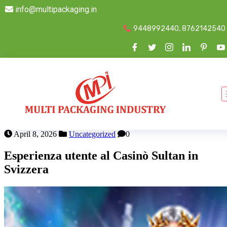
info@multipackaging.in
9448992440, 8762142540
April 8, 2026
Uncategorized
0
Esperienza utente al Casinò Sultan in
Svizzera