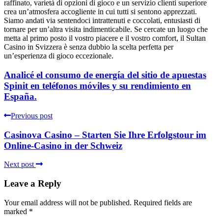
raffinato, varietà di opzioni di gioco e un servizio clienti superiore
crea un’atmosfera accogliente in cui tutti si sentono apprezzati.
Siamo andati via sentendoci intrattenuti e coccolati, entusiasti di
tornare per un’altra visita indimenticabile. Se cercate un luogo che
metta al primo posto il vostro piacere e il vostro comfort, il Sultan
Casino in Svizzera è senza dubbio la scelta perfetta per
un’esperienza di gioco eccezionale.
Analicé el consumo de energía del sitio de apuestas
Spinit en teléfonos móviles y su rendimiento en
España.
Previous post
Casinova Casino – Starten Sie Ihre Erfolgstour im
Online-Casino in der Schweiz
Next post
Leave a Reply
Your email address will not be published.
Required fields are
marked
*