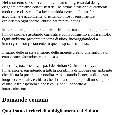
Nel momento stesso in cui attraversiamo l’ingresso dal design
elegante, veniamo conquistati da una ottimale fusione di elementi
moderne e classiche. La luce morbida evoca un’atmosfera
accogliente e accogliente, orientando i nostri sensi mentre
esploriamo ogni spazio, curato nei minimi dettagli.
Materiali pregiati e opere d’arte uniche mostrano un impegno per
l’innovazione, suscitando curiosità e coinvolgimento a ogni angolo.
Ogni ambiente presenta un tema distinto, incoraggiandoci a
immergerci completamente in questo spazio sontuoso.
Il suono delle risate e il suono delle monete creano una sinfonia di
entusiasmo, facendoci come a casa.
La configurazione degli spazi del Sultan Casino incoraggia
l’interazione, garantendo a tutti la possibilità di scoprire un ambiente
che rifletta la propria personalità. Assaporando l’energia di questo
luogo eccezionale, è chiaro che si tratta di molto più di un semplice
casinò: è un’esperienza che rivoluziona il concetto di
intrattenimento.
Domande comuni
Quali sono i criteri di abbigliamento al Sultan