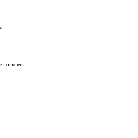
*
me I comment.