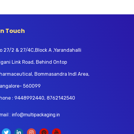
In Touch
o 27/2 & 27/4C,Block A ,Yarandahalli
igani Link Road, Behind Ontop
harmaceutical, Bommasandra Indl Area,
angalore- 560099
hone : 9448992440, 8762142540
il : info@multipackaging.in