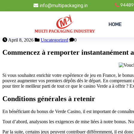
info@multipackaging.in
94489
HOME
April 8, 2026
Uncategorized
0
Commencez à remporter instantanément av
Si vous souhaitez enrichir votre expérience de jeu en France, le bonu
pouvez augmenter vos premiers dépôts dès le départ. En comprenant co
pour tirer le meilleur parti de tout ce que le casino Verde a à offrir ?
Conditions générales à retenir
En bénéficiant du bonus de Verde Casino, il est important de connaître
Tout d’abord, analysons les exigences de mise liées à notre bonus. Nou
Par la suite, certains jeux peuvent contribuer différemment, il est donc