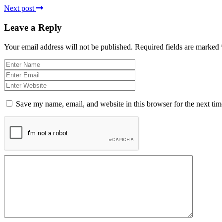
Next post
Leave a Reply
Your email address will not be published.
Required fields are marked
Save my name, email, and website in this browser for the next ti