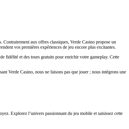
s. Contrairement aux offres classiques, Verde Casino propose un
rendent vos premières expériences de jeu encore plus excitantes.
fidélité et des tours gratuits pour enrichir votre gameplay. Cette
issant Verde Casino, nous ne faisons pas que jouer ; nous intégrons une
oyez. Explorez l’univers passionnant du jeu mobile et saisissez cette