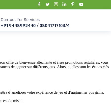
Contact for Services
+91 9448992440 / 08041717103/4
son offre de bienvenue alléchante et à ses promotions régulières, vous
es de gagner sur différents jeux. Alors, quelles sont les étapes clés
mettra d’améliorer votre expérience de jeu et d’augmenter vos gains.
e est de mise !