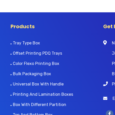
Products
Get 
Tray Type Box
N
Offset Printing PDQ Trays
J
Color Flexo Printing Box
P
Bulk Packaging Box
B
Universal Box With Handle
P
Printing And Lamination Boxes
Ema
Box With Different Partition
Top And Bottom Box