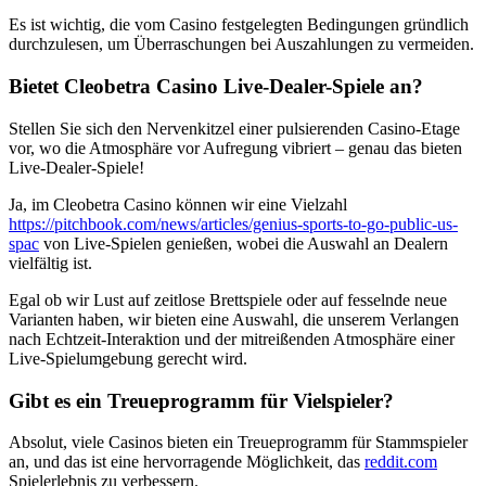
Es ist wichtig, die vom Casino festgelegten Bedingungen gründlich
durchzulesen, um Überraschungen bei Auszahlungen zu vermeiden.
Bietet Cleobetra Casino Live-Dealer-Spiele an?
Stellen Sie sich den Nervenkitzel einer pulsierenden Casino-Etage
vor, wo die Atmosphäre vor Aufregung vibriert – genau das bieten
Live-Dealer-Spiele!
Ja, im Cleobetra Casino können wir eine Vielzahl
https://pitchbook.com/news/articles/genius-sports-to-go-public-us-
spac
von Live-Spielen genießen, wobei die Auswahl an Dealern
vielfältig ist.
Egal ob wir Lust auf zeitlose Brettspiele oder auf fesselnde neue
Varianten haben, wir bieten eine Auswahl, die unserem Verlangen
nach Echtzeit-Interaktion und der mitreißenden Atmosphäre einer
Live-Spielumgebung gerecht wird.
Gibt es ein Treueprogramm für Vielspieler?
Absolut, viele Casinos bieten ein Treueprogramm für Stammspieler
an, und das ist eine hervorragende Möglichkeit, das
reddit.com
Spielerlebnis zu verbessern.