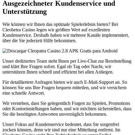
Ausgezeichneter Kundenservice und
Unterstützung
Wie können wir Ihnen das optimale Spielerlebnis bieten? Bei
Cleobetra Casino legen wir größten Wert auf exzellenten
Kundenservice. Deshalb haben wir mehrere Kanäle implementiert,
über die Sie jederzeit Hilfe bekommen.
Unser dediziertes Team steht Ihnen per Live-Chat zur Bereitstellung
und klärt Ihre Fragen sofort. Egal ob Tag oder Nacht, wir
unterstützen Ihnen schnell und effizient bei allen Anliegen.
Für detailliertere Anfragen bieten wir auch E-Mail-Support an. So
können Sie uns Ihre Fragen bequem mitteilen, und wir versichern
eine schnelle Antwort.
Wir verstehen, dass Sie gelegentlich Fragen zu Spielen, Promotions
oder Kontoeinstellungen haben, und wir möchten sicherstellen, dass
Sie die benötigten Antworten unverzüglich bekommen.
Unser Fokus auf Kundenservice bedeutet, dass Sie sorgenfrei
zocken können, denn wir sind nur eine Mitteilung entfernt. Im