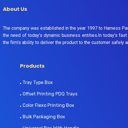
About Us
The company was established in the year 1997 to Harness Pac
the need of today’s dynamic business entities.In today’s fast 
the firm’s ability to deliver the product to the customer safely 
Products
Tray Type Box
Offset Printing PDQ Trays
Color Flexo Printing Box
Bulk Packaging Box