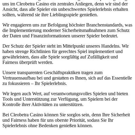
uns im Cleobetra Casino ein zentrales Anliegen, denn wir sind der
Ansicht, dass alle Spieler ein unbeschwertes Spielerlebnis erhalten
sollten, während sie ihre Lieblingsspiele genießen.
Wir engagieren uns zur Befolgung höchster Branchenstandards, was
die Implementierung moderner Sicherheitsmaßnahmen zum Schutz
der Daten und Finanzinformationen unserer Spieler bedeutet.
Der Schutz der Spieler steht im Mittelpunkt unseres Handelns. Wir
haben strenge Richtlinien für gerechtes Spiel implementiert und
gewährleisten, dass alle Spiele sorgfältig auf Zufälligkeit und
Fairness überprüft werden.
Unsere transparenten Geschäftspraktiken tragen zum
Vertrauensaufbau bei und gestatten es Ihnen, sich auf das Essentielle
zu fokussieren – Ihr Spielerlebnis.
Wir legen auch Wert, auf verantwortungsvolles Spielen und bieten
Tools und Unterstützung zur Verfügung, um Spielern bei der
Kontrolle ihrer Aktivitäten zu unterstützen.
Bei Cleobetra Casino können Sie sorglos sein, denn Ihre Sicherheit
und Fairness haben für uns oberste Priorität, sodass Sie Ihr
Spielerlebnis ohne Bedenken genießen können.