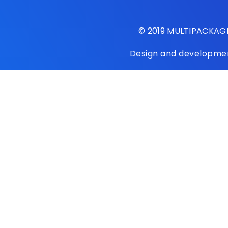
© 2019 MULTIPACKAGIN
Design and developme