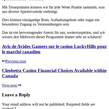
Mit Treueprämien können wir für jede Wette Punkte sammeln, was
uns diverse Spielervorteile einbringt.
Dies können einzigartige Boni, Aufladeangebote oder sogar ein
besonderer Zugang zu Veranstaltungen sein.
Das ist ein hervorragender Anreiz für uns, weiterzuspielen, und wir
wissen den Mehrwert dieser Programme immer sehr zu schätzen!
Avis de Avides Gamers sur le casino LuckyHills pour
le marché canadien
Previous post
Cleobetra Casino Financial Choices Available within
Canada
Next post
Leave a Reply
Your email address will not be published.
Required fields are
marked
*