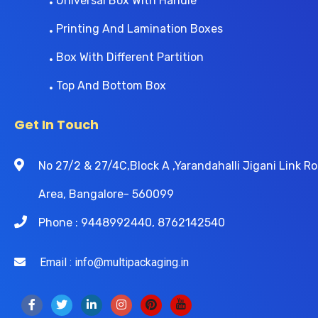
Universal Box With Handle
Printing And Lamination Boxes
Box With Different Partition
Top And Bottom Box
Get In Touch
No 27/2 & 27/4C,Block A ,Yarandahalli Jigani Link
Area, Bangalore- 560099
Phone : 9448992440, 8762142540
Email : info@multipackaging.in