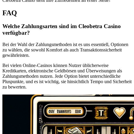
Cleobetra Casino steht Ihre Zufriedenheit an erster Stelle!
FAQ
Welche Zahlungsarten sind im Cleobetra Casino
verfügbar?
Bei der Wahl der Zahlungsmethoden ist es uns essentiell, Optionen
zu wählen, die sowohl Komfort als auch Transaktionssicherheit
gewährleisten.
Bei vielen Online-Casinos können Nutzer üblicherweise
Kreditkarten, elektronische Geldbörsen und Überweisungen als
Zahlungsmethoden nutzen. Jede Option bietet unterschiedliche
Pluspunkte, und es ist wichtig, sie hinsichtlich Tempo und Sicherheit
zu bewerten.