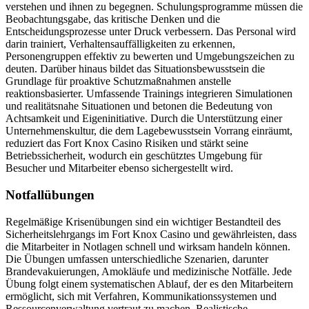
verstehen und ihnen zu begegnen. Schulungsprogramme müssen die
Beobachtungsgabe, das kritische Denken und die
Entscheidungsprozesse unter Druck verbessern. Das Personal wird
darin trainiert, Verhaltensauffälligkeiten zu erkennen,
Personengruppen effektiv zu bewerten und Umgebungszeichen zu
deuten. Darüber hinaus bildet das Situationsbewusstsein die
Grundlage für proaktive Schutzmaßnahmen anstelle
reaktionsbasierter. Umfassende Trainings integrieren Simulationen
und realitätsnahe Situationen und betonen die Bedeutung von
Achtsamkeit und Eigeninitiative. Durch die Unterstützung einer
Unternehmenskultur, die dem Lagebewusstsein Vorrang einräumt,
reduziert das Fort Knox Casino Risiken und stärkt seine
Betriebssicherheit, wodurch ein geschütztes Umgebung für
Besucher und Mitarbeiter ebenso sichergestellt wird.
Notfallübungen
Regelmäßige Krisenübungen sind ein wichtiger Bestandteil des
Sicherheitslehrgangs im Fort Knox Casino und gewährleisten, dass
die Mitarbeiter in Notlagen schnell und wirksam handeln können.
Die Übungen umfassen unterschiedliche Szenarien, darunter
Brandevakuierungen, Amokläufe und medizinische Notfälle. Jede
Übung folgt einem systematischen Ablauf, der es den Mitarbeitern
ermöglicht, sich mit Verfahren, Kommunikationssystemen und
Ressourcenverwaltung vertraut zu machen. Realistische