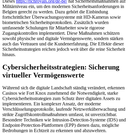
Dieses
https://richroyals.org/de-be/
hat Sicherheitsmaßnahmen auf
Militärniveau ein, um den modernen Sicherheitsanforderungen in
Belgien gerecht zu werden. Dazu gehört die Einbindung
fortschrittlicher Überwachungssysteme mit HD-Kameras sowie
biometrischen Sicherheitsprotokollen. Zusätzlich wurden
umfassende Schulungen für Mitarbeiter sowie rigorose
Zugangskontrollen implementiert. Diese Maßnahmen schützen
sowohl physische und digitale Vermögenswerte, sondern stärken
auch das Vertrauen und die Kundenerfahrung. Die Effekte dieser
Sicherheitsstrategien reichen jedoch weit über die reine Sicherheit
hinaus.
Cybersicherheitsstrategien: Sicherung
virtueller Vermögenswerte
Während sich die digitale Landschaft ständig verändert, erkennen
Casinos wie Fort Knox zunehmend die Notwendigkeit, starke
Cybersicherheitsstrategien zum Schutz ihrer digitalen Assets zu
implementieren. Ein komplexer Ansatz, der moderne
Verschlüsselungsprotokolle, laufende Netzwerküberwachung und
strikte Zugriffskontrollmaßnahmen umfasst, ist unverzichtbar.
Besondere Techniken wie Intrusion-Detection-Systeme (IDS) und
Endpoint-Protection-Plattformen (EPP) dienen dazu, mögliche
Bedrohungen in Echtzeit zu erkennen und abzuwehren.