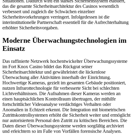
Situationen. Dadurch wird ein starkes Sicherheitssystem etabliert,
das die gesamte Sicherheitsarchitektur des Casinos wesentlich
verbessert und zugleich die Schwächen einzelner
Sicherheitsvorkehrungen verringert. Infolgedessen ist die
interinstitutionelle Partnerschaft essentiell für die Aufrechterhaltung
erhöhter Sicherheitsvorgaben.
Moderne Überwachungstechnologien im
Einsatz
Das raffinierte Netzwerk hochentwickelter Überwachungssysteme
im Fort Knox Casino bildet das Rückgrat seiner
Sicherheitsarchitektur und gewährleistet die lückenlose
Überwachung aller Aktivitäten innerhalb der Einrichtung.
Hochwertige Kameras, gezielt im gesamten Gebäude positioniert,
nutzen Infrarottechnologie für verbesserte Sicht bei schlechten
Lichtverhältnissen. Die Aufnahmen dieser Kameras werden an
einen hauptsächlichen Kontrollraum übertragen, der mithilfe
fortschrittlicher Videoanalyse verdächtiges Verhalten oder
Anomalien in Echtzeit erkennt. Die Integration mit biometrischen
Zutrittskontrollsystemen erhöht die Sicherheit weiter und ermöglicht
nur autorisiertem Personal den Zutritt zu kritischen Bereichen. Die
Daten dieser Überwachungssysteme werden sorgfältig archiviert
und erleichtern so im Falle von Vorfällen forensische Analysen.