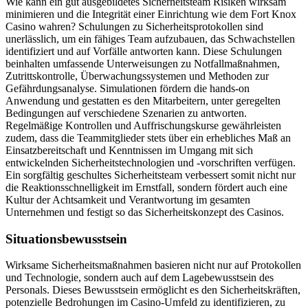
Wie kann ein gut ausgebildetes Sicherheitsteam Risiken wirksam
minimieren und die Integrität einer Einrichtung wie dem Fort Knox
Casino wahren? Schulungen zu Sicherheitsprotokollen sind
unerlässlich, um ein fähiges Team aufzubauen, das Schwachstellen
identifiziert und auf Vorfälle antworten kann. Diese Schulungen
beinhalten umfassende Unterweisungen zu Notfallmaßnahmen,
Zutrittskontrolle, Überwachungssystemen und Methoden zur
Gefährdungsanalyse. Simulationen fördern die hands-on
Anwendung und gestatten es den Mitarbeitern, unter geregelten
Bedingungen auf verschiedene Szenarien zu antworten.
Regelmäßige Kontrollen und Auffrischungskurse gewährleisten
zudem, dass die Teammitglieder stets über ein erhebliches Maß an
Einsatzbereitschaft und Kenntnissen im Umgang mit sich
entwickelnden Sicherheitstechnologien und -vorschriften verfügen.
Ein sorgfältig geschultes Sicherheitsteam verbessert somit nicht nur
die Reaktionsschnelligkeit im Ernstfall, sondern fördert auch eine
Kultur der Achtsamkeit und Verantwortung im gesamten
Unternehmen und festigt so das Sicherheitskonzept des Casinos.
Situationsbewusstsein
Wirksame Sicherheitsmaßnahmen basieren nicht nur auf Protokollen
und Technologie, sondern auch auf dem Lagebewusstsein des
Personals. Dieses Bewusstsein ermöglicht es den Sicherheitskräften,
potenzielle Bedrohungen im Casino-Umfeld zu identifizieren, zu