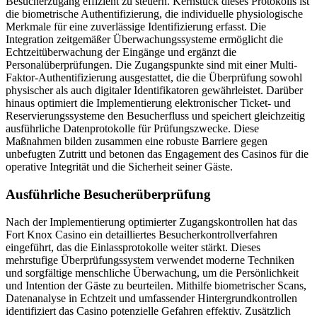
Besucherzugang effizient zu steuern. Kernstück dieses Protokolls ist
die biometrische Authentifizierung, die individuelle physiologische
Merkmale für eine zuverlässige Identifizierung erfasst. Die
Integration zeitgemäßer Überwachungssysteme ermöglicht die
Echtzeitüberwachung der Eingänge und ergänzt die
Personalüberprüfungen. Die Zugangspunkte sind mit einer Multi-
Faktor-Authentifizierung ausgestattet, die die Überprüfung sowohl
physischer als auch digitaler Identifikatoren gewährleistet. Darüber
hinaus optimiert die Implementierung elektronischer Ticket- und
Reservierungssysteme den Besucherfluss und speichert gleichzeitig
ausführliche Datenprotokolle für Prüfungszwecke. Diese
Maßnahmen bilden zusammen eine robuste Barriere gegen
unbefugten Zutritt und betonen das Engagement des Casinos für die
operative Integrität und die Sicherheit seiner Gäste.
Ausführliche Besucherüberprüfung
Nach der Implementierung optimierter Zugangskontrollen hat das
Fort Knox Casino ein detailliertes Besucherkontrollverfahren
eingeführt, das die Einlassprotokolle weiter stärkt. Dieses
mehrstufige Überprüfungssystem verwendet moderne Techniken
und sorgfältige menschliche Überwachung, um die Persönlichkeit
und Intention der Gäste zu beurteilen. Mithilfe biometrischer Scans,
Datenanalyse in Echtzeit und umfassender Hintergrundkontrollen
identifiziert das Casino potenzielle Gefahren effektiv. Zusätzlich