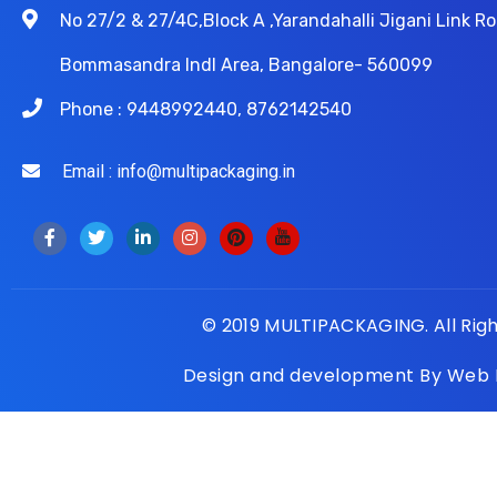
No 27/2 & 27/4C,Block A ,Yarandahalli Jigani Link 
Bommasandra Indl Area, Bangalore- 560099
Phone : 9448992440, 8762142540
Email : info@multipackaging.in
© 2019 MULTIPACKAGING. All Rig
Design and development By
Web D