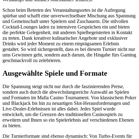
Schon beim Betreten des Veranstaltungsortes ist die Aufregung
spürbar und schafft eine unverwechselbare Mischung aus Spannung
und Gemeinschaft unter Spielern und Zuschauern. Die stilvollen
Cocktail-Lounges laden zu intensiven Gesprächen ein und bieten
die perfekte Gelegenheit, mit anderen Spielbegeisterten in Kontakt
zu treten. Dank kreativer kulinarischer Angebote und exklusiver
Drinks wird jeder Moment zu einem einprägsamen Erlebnis
gestaltet. So wird sichergestellt, dass es bei diesem Turnier nicht nur
ums Gewinnen geht, sondern auch darum, die Hingabe fürs Gaming
geschmackvoll zu zelebrieren.
Ausgewählte Spiele und Formate
Die Spannung steigt nicht nur durch die faszinierenden Preise,
sondern auch durch die abwechslungsreiche Auswahl an Spielen
und Formaten im Mafia Casino Tournament. Von klassischem Poker
und Blackjack bis hin zu neuartigen Slot-Herausforderungen und
Live-Dealer-Erlebnissen ist alles dabei. Jedes Spiel wurde
entwickelt, um die Grenzen des traditionellen Casinospiels zu
erweitern und Ihnen so ein Spielerlebnis auf verschiedenen Ebenen
zu bieten.
Die Turnierformate sind ebenso dynamisch: Von Turbo-Events für