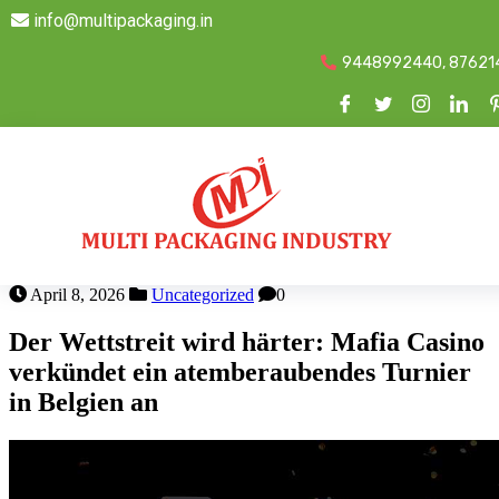
info@multipackaging.in
9448992440, 87621
April 8, 2026
Uncategorized
0
Der Wettstreit wird härter: Mafia Casino
verkündet ein atemberaubendes Turnier
in Belgien an