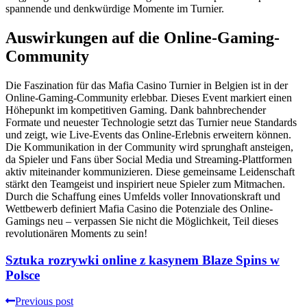
spannende und denkwürdige Momente im Turnier.
Auswirkungen auf die Online-Gaming-
Community
Die Faszination für das Mafia Casino Turnier in Belgien ist in der
Online-Gaming-Community erlebbar. Dieses Event markiert einen
Höhepunkt im kompetitiven Gaming. Dank bahnbrechender
Formate und neuester Technologie setzt das Turnier neue Standards
und zeigt, wie Live-Events das Online-Erlebnis erweitern können.
Die Kommunikation in der Community wird sprunghaft ansteigen,
da Spieler und Fans über Social Media und Streaming-Plattformen
aktiv miteinander kommunizieren. Diese gemeinsame Leidenschaft
stärkt den Teamgeist und inspiriert neue Spieler zum Mitmachen.
Durch die Schaffung eines Umfelds voller Innovationskraft und
Wettbewerb definiert Mafia Casino die Potenziale des Online-
Gamings neu – verpassen Sie nicht die Möglichkeit, Teil dieses
revolutionären Moments zu sein!
Sztuka rozrywki online z kasynem Blaze Spins w
Polsce
Previous post