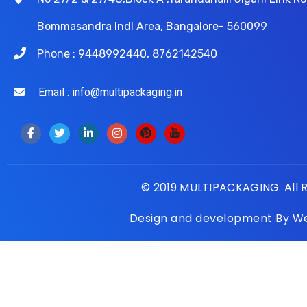
Bommasandra Indl Area, Bangalore- 560099
Phone : 9448992440, 8762142540
Email : info@multipackaging.in
© 2019 MULTIPACKAGING. All 
Design and development By
We