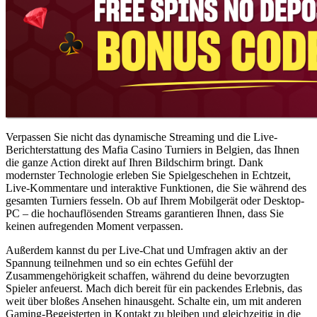
Verpassen Sie nicht das dynamische Streaming und die Live-
Berichterstattung des Mafia Casino Turniers in Belgien, das Ihnen
die ganze Action direkt auf Ihren Bildschirm bringt. Dank
modernster Technologie erleben Sie Spielgeschehen in Echtzeit,
Live-Kommentare und interaktive Funktionen, die Sie während des
gesamten Turniers fesseln. Ob auf Ihrem Mobilgerät oder Desktop-
PC – die hochauflösenden Streams garantieren Ihnen, dass Sie
keinen aufregenden Moment verpassen.
Außerdem kannst du per Live-Chat und Umfragen aktiv an der
Spannung teilnehmen und so ein echtes Gefühl der
Zusammengehörigkeit schaffen, während du deine bevorzugten
Spieler anfeuerst. Mach dich bereit für ein packendes Erlebnis, das
weit über bloßes Ansehen hinausgeht. Schalte ein, um mit anderen
Gaming-Begeisterten in Kontakt zu bleiben und gleichzeitig in die