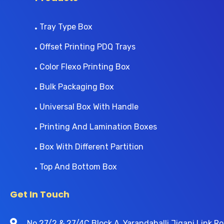
Tray Type Box
Offset Printing PDQ Trays
Color Flexo Printing Box
Bulk Packaging Box
Universal Box With Handle
Printing And Lamination Boxes
Box With Different Partition
Top And Bottom Box
Get In Touch
No 27/2 & 27/4C,Block A ,Yarandahalli Jigani Link 