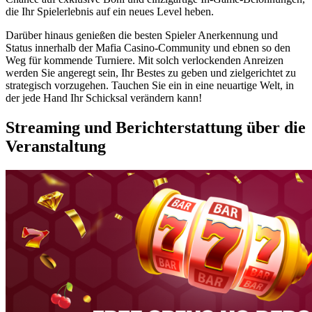
die Ihr Spielerlebnis auf ein neues Level heben.
Darüber hinaus genießen die besten Spieler Anerkennung und
Status innerhalb der Mafia Casino-Community und ebnen so den
Weg für kommende Turniere. Mit solch verlockenden Anreizen
werden Sie angeregt sein, Ihr Bestes zu geben und zielgerichtet zu
strategisch vorzugehen. Tauchen Sie ein in eine neuartige Welt, in
der jede Hand Ihr Schicksal verändern kann!
Streaming und Berichterstattung über die
Veranstaltung