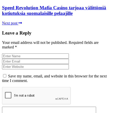
Speed Revolution Mafia Casino tarjoaa välittömiä
kotiutuksia suomalaisille pelaajille
Next post
Leave a Reply
Your email address will not be published.
Required fields are
marked
*
Save my name, email, and website in this browser for the next
time I comment.