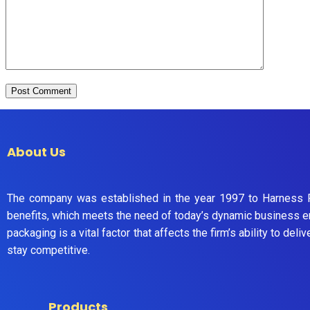
About Us
The company was established in the year 1997 to Harness P
benefits, which meets the need of today’s dynamic business en
packaging is a vital factor that affects the firm’s ability to del
stay competitive.
Products