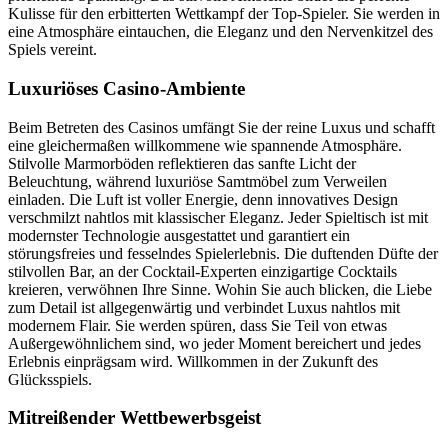
Kulisse für den erbitterten Wettkampf der Top-Spieler. Sie werden in
eine Atmosphäre eintauchen, die Eleganz und den Nervenkitzel des
Spiels vereint.
Luxuriöses Casino-Ambiente
Beim Betreten des Casinos umfängt Sie der reine Luxus und schafft
eine gleichermaßen willkommene wie spannende Atmosphäre.
Stilvolle Marmorböden reflektieren das sanfte Licht der
Beleuchtung, während luxuriöse Samtmöbel zum Verweilen
einladen. Die Luft ist voller Energie, denn innovatives Design
verschmilzt nahtlos mit klassischer Eleganz. Jeder Spieltisch ist mit
modernster Technologie ausgestattet und garantiert ein
störungsfreies und fesselndes Spielerlebnis. Die duftenden Düfte der
stilvollen Bar, an der Cocktail-Experten einzigartige Cocktails
kreieren, verwöhnen Ihre Sinne. Wohin Sie auch blicken, die Liebe
zum Detail ist allgegenwärtig und verbindet Luxus nahtlos mit
modernem Flair. Sie werden spüren, dass Sie Teil von etwas
Außergewöhnlichem sind, wo jeder Moment bereichert und jedes
Erlebnis einprägsam wird. Willkommen in der Zukunft des
Glücksspiels.
Mitreißender Wettbewerbsgeist