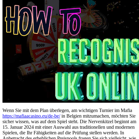
Wenn Sie mit dem Plan überlegen, am wichtigen Turnier im Mafia
https://mafiaacasino.eu/de-be/
in Belgien mitzumachen, möchten Sie
sicher wissen, was auf dem Spiel steht. Die Nervenkitzel beginnt am
15. Januar 2024 mit einer Auswahl aus traditionellen und modernen
Spielen, die Ihr Fähigkeiten auf die Prüfung stellen werden. In
Anbetracht des erheblichen Preispools fragen Sie sich vielleicht, wie