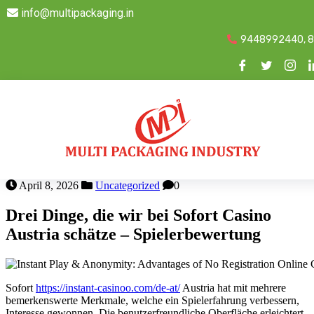
info@multipackaging.in
9448992440, 
April 8, 2026
Uncategorized
0
Drei Dinge, die wir bei Sofort Casino
Austria schätze – Spielerbewertung
Sofort
https://instant-casinoo.com/de-at/
Austria hat mit mehrere
bemerkenswerte Merkmale, welche ein Spielerfahrung verbessern,
Interesse gewonnen. Die benutzerfreundliche Oberfläche erleichtert