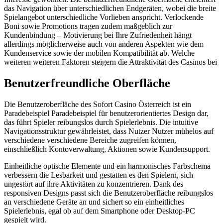
das Navigation über unterschiedlichen Endgeräten, wobei die breite
Spielangebot unterschiedliche Vorlieben anspricht. Verlockende
Boni sowie Promotions tragen zudem maßgeblich zur
Kundenbindung – Motivierung bei Ihre Zufriedenheit hängt
allerdings möglicherweise auch von anderen Aspekten wie dem
Kundenservice sowie der mobilen Kompatibilität ab. Welche
weiteren weiteren Faktoren steigern die Attraktivität des Casinos bei
Benutzerfreundliche Oberfläche
Die Benutzeroberfläche des Sofort Casino Österreich ist ein
Paradebeispiel Paradebeispiel für benutzerorientiertes Design dar,
das führt Spieler reibungslos durch Spielerlebnis. Die intuitive
Navigationsstruktur gewährleistet, dass Nutzer Nutzer mühelos auf
verschiedene verschiedene Bereiche zugreifen können,
einschließlich Kontoverwaltung, Aktionen sowie Kundensupport.
Einheitliche optische Elemente und ein harmonisches Farbschema
verbessern die Lesbarkeit und gestatten es den Spielern, sich
ungestört auf ihre Aktivitäten zu konzentrieren. Dank des
responsiven Designs passt sich die Benutzeroberfläche reibungslos
an verschiedene Geräte an und sichert so ein einheitliches
Spielerlebnis, egal ob auf dem Smartphone oder Desktop-PC
gespielt wird.