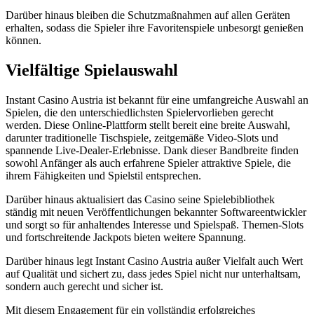
Darüber hinaus bleiben die Schutzmaßnahmen auf allen Geräten
erhalten, sodass die Spieler ihre Favoritenspiele unbesorgt genießen
können.
Vielfältige Spielauswahl
Instant Casino Austria ist bekannt für eine umfangreiche Auswahl an
Spielen, die den unterschiedlichsten Spielervorlieben gerecht
werden. Diese Online-Plattform stellt bereit eine breite Auswahl,
darunter traditionelle Tischspiele, zeitgemäße Video-Slots und
spannende Live-Dealer-Erlebnisse. Dank dieser Bandbreite finden
sowohl Anfänger als auch erfahrene Spieler attraktive Spiele, die
ihrem Fähigkeiten und Spielstil entsprechen.
Darüber hinaus aktualisiert das Casino seine Spielebibliothek
ständig mit neuen Veröffentlichungen bekannter Softwareentwickler
und sorgt so für anhaltendes Interesse und Spielspaß. Themen-Slots
und fortschreitende Jackpots bieten weitere Spannung.
Darüber hinaus legt Instant Casino Austria außer Vielfalt auch Wert
auf Qualität und sichert zu, dass jedes Spiel nicht nur unterhaltsam,
sondern auch gerecht und sicher ist.
Mit diesem Engagement für ein vollständig erfolgreiches