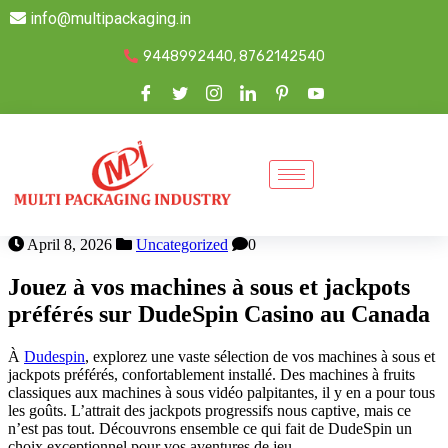
info@multipackaging.in
9448992440, 8762142540
April 8, 2026
Uncategorized
0
Jouez à vos machines à sous et jackpots
préférés sur DudeSpin Casino au Canada
À
Dudespin
, explorez une vaste sélection de vos machines à sous et
jackpots préférés, confortablement installé. Des machines à fruits
classiques aux machines à sous vidéo palpitantes, il y en a pour tous
les goûts. L’attrait des jackpots progressifs nous captive, mais ce
n’est pas tout. Découvrons ensemble ce qui fait de DudeSpin un
choix exceptionnel pour vos aventures de jeu.