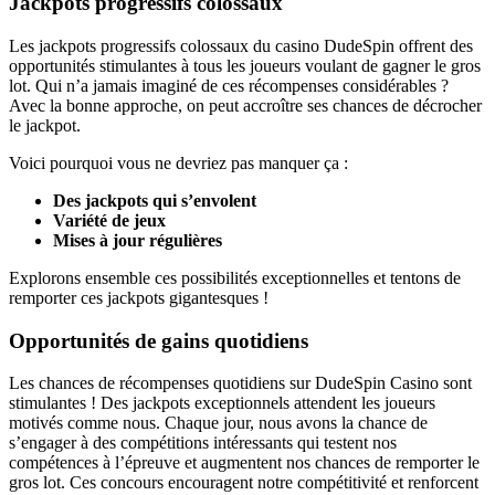
Jackpots progressifs colossaux
Les jackpots progressifs colossaux du casino DudeSpin offrent des
opportunités stimulantes à tous les joueurs voulant de gagner le gros
lot. Qui n’a jamais imaginé de ces récompenses considérables ?
Avec la bonne approche, on peut accroître ses chances de décrocher
le jackpot.
Voici pourquoi vous ne devriez pas manquer ça :
Des jackpots qui s’envolent
Variété de jeux
Mises à jour régulières
Explorons ensemble ces possibilités exceptionnelles et tentons de
remporter ces jackpots gigantesques !
Opportunités de gains quotidiens
Les chances de récompenses quotidiens sur DudeSpin Casino sont
stimulantes ! Des jackpots exceptionnels attendent les joueurs
motivés comme nous. Chaque jour, nous avons la chance de
s’engager à des compétitions intéressants qui testent nos
compétences à l’épreuve et augmentent nos chances de remporter le
gros lot. Ces concours encouragent notre compétitivité et renforcent