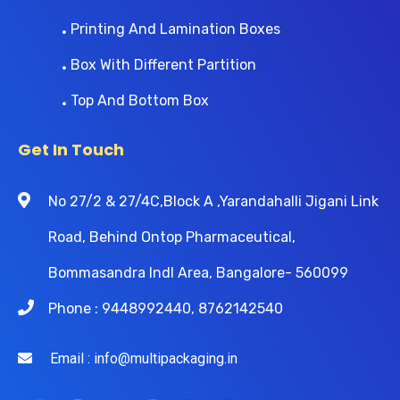
Printing And Lamination Boxes
Box With Different Partition
Top And Bottom Box
Get In Touch
No 27/2 & 27/4C,Block A ,Yarandahalli Jigani Link
Road, Behind Ontop Pharmaceutical,
Bommasandra Indl Area, Bangalore- 560099
Phone : 9448992440, 8762142540
Email : info@multipackaging.in