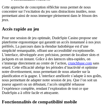
Cette approche de conception réfléchie nous permet de nous
concentrer sur l’excitation du jeu sans distractions inutiles, nous
permettant ainsi de nous immerger pleinement dans le frisson des
jeux.
Accès rapide au jeu
Pour une session de jeu optimale, DudeSpin Casino propose une
plateforme ergonomique qui garantit un accès instantané à nos jeux
préférés. La parcours dans la étendue ludothèque est d’une
simplicité remarquable, offrant une accessibilité exceptionnelle.
L’interface, développée avec précision, permet de localiser slots et
jackpots en un instant. Grâce à des latences ultra-rapides, on
s’immerge directement au centre de l’action,
crunchbase.com
sans
retard. Cette efficacité abrège les périodes d’inactivité et optimise
notre divertissement, nous permettant de nous attarder sur la
planification et la gagne. L’interface améliorée s’adapte à nos goûts,
nous permettant de adapter notre session de jeu. Que l’on soit un
joueur aguerri ou un débutant, l’accès simplifié rehausse
l’expérience complète, rendant l’exploration de tout ce que
DudeSpin a à offrir facile et attrayante.
Fonctionnalités de compatibilité mobile