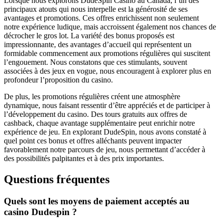
Lorsque nous explorons DudeSpin Casino au Canada, l’un des
principaux atouts qui nous interpelle est la générosité de ses
avantages et promotions. Ces offres enrichissent non seulement
notre expérience ludique, mais accroissent également nos chances de
décrocher le gros lot. La variété des bonus proposés est
impressionnante, des avantages d’accueil qui représentent un
formidable commencement aux promotions régulières qui suscitent
l’engouement. Nous constatons que ces stimulants, souvent
associées à des jeux en vogue, nous encouragent à explorer plus en
profondeur l’proposition du casino.
De plus, les promotions régulières créent une atmosphère
dynamique, nous faisant ressentir d’être appréciés et de participer à
l’développement du casino. Des tours gratuits aux offres de
cashback, chaque avantage supplémentaire peut enrichir notre
expérience de jeu. En explorant DudeSpin, nous avons constaté à
quel point ces bonus et offres alléchants peuvent impacter
favorablement notre parcours de jeu, nous permettant d’accéder à
des possibilités palpitantes et à des prix importantes.
Questions fréquentes
Quels sont les moyens de paiement acceptés au
casino Dudespin ?