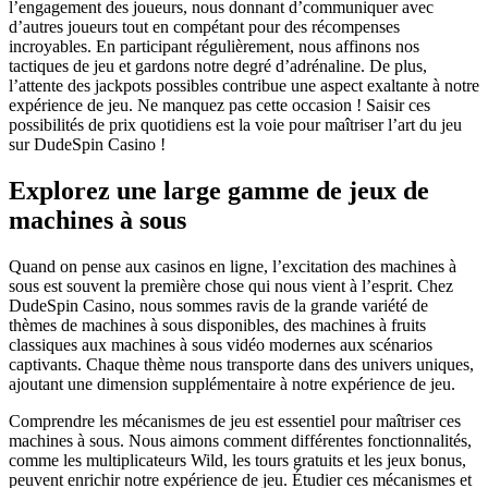
l’engagement des joueurs, nous donnant d’communiquer avec
d’autres joueurs tout en compétant pour des récompenses
incroyables. En participant régulièrement, nous affinons nos
tactiques de jeu et gardons notre degré d’adrénaline. De plus,
l’attente des jackpots possibles contribue une aspect exaltante à notre
expérience de jeu. Ne manquez pas cette occasion ! Saisir ces
possibilités de prix quotidiens est la voie pour maîtriser l’art du jeu
sur DudeSpin Casino !
Explorez une large gamme de jeux de
machines à sous
Quand on pense aux casinos en ligne, l’excitation des machines à
sous est souvent la première chose qui nous vient à l’esprit. Chez
DudeSpin Casino, nous sommes ravis de la grande variété de
thèmes de machines à sous disponibles, des machines à fruits
classiques aux machines à sous vidéo modernes aux scénarios
captivants. Chaque thème nous transporte dans des univers uniques,
ajoutant une dimension supplémentaire à notre expérience de jeu.
Comprendre les mécanismes de jeu est essentiel pour maîtriser ces
machines à sous. Nous aimons comment différentes fonctionnalités,
comme les multiplicateurs Wild, les tours gratuits et les jeux bonus,
peuvent enrichir notre expérience de jeu. Étudier ces mécanismes et