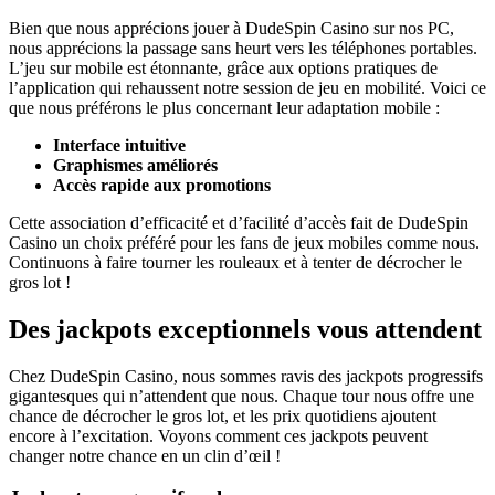
Bien que nous apprécions jouer à DudeSpin Casino sur nos PC,
nous apprécions la passage sans heurt vers les téléphones portables.
L’jeu sur mobile est étonnante, grâce aux options pratiques de
l’application qui rehaussent notre session de jeu en mobilité. Voici ce
que nous préférons le plus concernant leur adaptation mobile :
Interface intuitive
Graphismes améliorés
Accès rapide aux promotions
Cette association d’efficacité et d’facilité d’accès fait de DudeSpin
Casino un choix préféré pour les fans de jeux mobiles comme nous.
Continuons à faire tourner les rouleaux et à tenter de décrocher le
gros lot !
Des jackpots exceptionnels vous attendent
Chez DudeSpin Casino, nous sommes ravis des jackpots progressifs
gigantesques qui n’attendent que nous. Chaque tour nous offre une
chance de décrocher le gros lot, et les prix quotidiens ajoutent
encore à l’excitation. Voyons comment ces jackpots peuvent
changer notre chance en un clin d’œil !