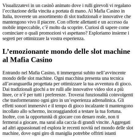
Visualizzatevi in un casinò animato dove i rulli girevoli vi regalano
l’eccitazione della vincita a portata di mano. Al Mafia Casino in
Italia, troverete un assortimento di slot tradizionali e innovative che
mantengono vivo il piacere. Con offerte allettanti e un accesso da
mobile impeccabile, c’è molto da scoprire. Curiosi di sapere come
cominciare o quali promozioni vi aspettano? Esploriamo insieme i
segreti per ottimizzare la vostra esperienza.
L’emozionante mondo delle slot machine
al Mafia Casino
Entrando nel Mafia Casino, ti immergerai subito nell’avvincente
mondo delle slot machine. Ogni macchina presenta una tecnica
all’avanguardia progettata per ottimizzare la tua avventura di gioco.
Dai tradizionali giochi a tre rulli alle innovative video slot a più
linee, ce n’è per tutti i preferenze. Troverai funzionalità coinvolgenti
che trasformeranno ogni giro in un’esperienza adrenalinica. Gli
effetti sonori immersivi e il tempo di gioco incalzante ti mantengono
incollato allo schermo, incoraggiandoti a testare la tua fortuna.
Inoltre, con la opportunità di giocare con denaro reale, non ti
fermerai a giocare, ma sarai alla caccia di grandi vincite. Aggregati
ad altri appassionati ed esplora le recenti novità nel mondo delle slot
machine, dove ogni giro di maniglia potrebbe offrirti istanti