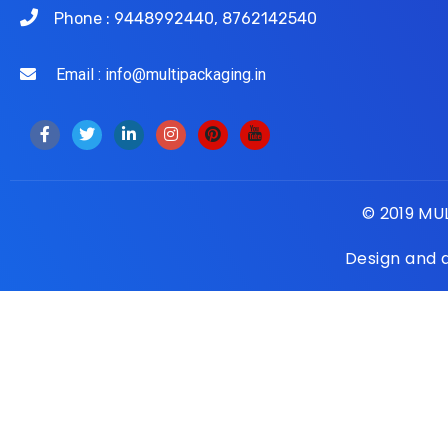
Phone : 9448992440, 8762142540
Email : info@multipackaging.in
© 2019 MU
Design and