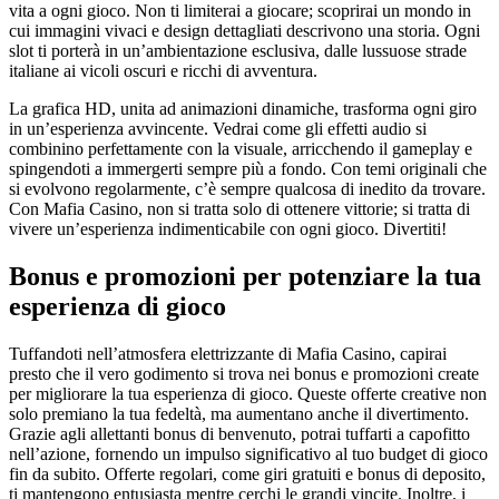
vita a ogni gioco. Non ti limiterai a giocare; scoprirai un mondo in
cui immagini vivaci e design dettagliati descrivono una storia. Ogni
slot ti porterà in un’ambientazione esclusiva, dalle lussuose strade
italiane ai vicoli oscuri e ricchi di avventura.
La grafica HD, unita ad animazioni dinamiche, trasforma ogni giro
in un’esperienza avvincente. Vedrai come gli effetti audio si
combinino perfettamente con la visuale, arricchendo il gameplay e
spingendoti a immergerti sempre più a fondo. Con temi originali che
si evolvono regolarmente, c’è sempre qualcosa di inedito da trovare.
Con Mafia Casino, non si tratta solo di ottenere vittorie; si tratta di
vivere un’esperienza indimenticabile con ogni gioco. Divertiti!
Bonus e promozioni per potenziare la tua
esperienza di gioco
Tuffandoti nell’atmosfera elettrizzante di Mafia Casino, capirai
presto che il vero godimento si trova nei bonus e promozioni create
per migliorare la tua esperienza di gioco. Queste offerte creative non
solo premiano la tua fedeltà, ma aumentano anche il divertimento.
Grazie agli allettanti bonus di benvenuto, potrai tuffarti a capofitto
nell’azione, fornendo un impulso significativo al tuo budget di gioco
fin da subito. Offerte regolari, come giri gratuiti e bonus di deposito,
ti mantengono entusiasta mentre cerchi le grandi vincite. Inoltre, i