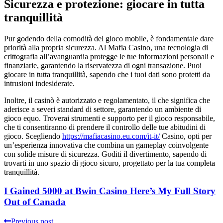
Sicurezza e protezione: giocare in tutta
tranquillità
Pur godendo della comodità del gioco mobile, è fondamentale dare
priorità alla propria sicurezza. Al Mafia Casino, una tecnologia di
crittografia all’avanguardia protegge le tue informazioni personali e
finanziarie, garantendo la riservatezza di ogni transazione. Puoi
giocare in tutta tranquillità, sapendo che i tuoi dati sono protetti da
intrusioni indesiderate.
Inoltre, il casinò è autorizzato e regolamentato, il che significa che
aderisce a severi standard di settore, garantendo un ambiente di
gioco equo. Troverai strumenti e supporto per il gioco responsabile,
che ti consentiranno di prendere il controllo delle tue abitudini di
gioco. Scegliendo
https://mafiacasino.eu.com/it-it/
Casino, opti per
un’esperienza innovativa che combina un gameplay coinvolgente
con solide misure di sicurezza. Goditi il divertimento, sapendo di
trovarti in uno spazio di gioco sicuro, progettato per la tua completa
tranquillità.
I Gained 5000 at Bwin Casino Here’s My Full Story
Out of Canada
Previous post