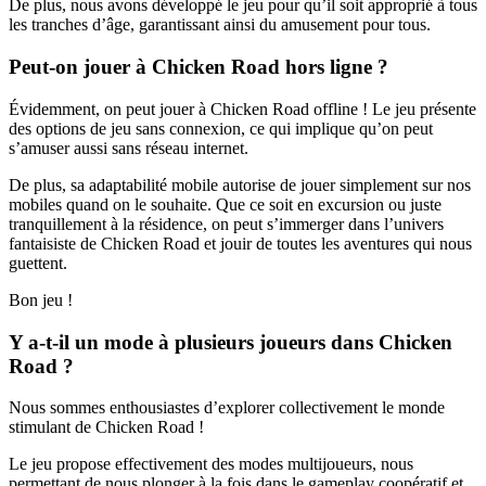
De plus, nous avons développé le jeu pour qu’il soit approprié à tous
les tranches d’âge, garantissant ainsi du amusement pour tous.
Peut-on jouer à Chicken Road hors ligne ?
Évidemment, on peut jouer à Chicken Road offline ! Le jeu présente
des options de jeu sans connexion, ce qui implique qu’on peut
s’amuser aussi sans réseau internet.
De plus, sa adaptabilité mobile autorise de jouer simplement sur nos
mobiles quand on le souhaite. Que ce soit en excursion ou juste
tranquillement à la résidence, on peut s’immerger dans l’univers
fantaisiste de Chicken Road et jouir de toutes les aventures qui nous
guettent.
Bon jeu !
Y a-t-il un mode à plusieurs joueurs dans Chicken
Road ?
Nous sommes enthousiastes d’explorer collectivement le monde
stimulant de Chicken Road !
Le jeu propose effectivement des modes multijoueurs, nous
permettant de nous plonger à la fois dans le gameplay coopératif et