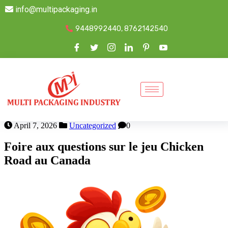
info@multipackaging.in
9448992440, 8762142540
April 7, 2026
Uncategorized
0
Foire aux questions sur le jeu Chicken
Road au Canada