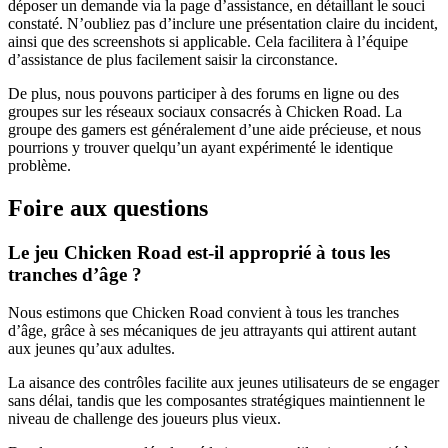
déposer un demande via la page d’assistance, en détaillant le souci
constaté. N’oubliez pas d’inclure une présentation claire du incident,
ainsi que des screenshots si applicable. Cela facilitera à l’équipe
d’assistance de plus facilement saisir la circonstance.
De plus, nous pouvons participer à des forums en ligne ou des
groupes sur les réseaux sociaux consacrés à Chicken Road. La
groupe des gamers est généralement d’une aide précieuse, et nous
pourrions y trouver quelqu’un ayant expérimenté le identique
problème.
Foire aux questions
Le jeu Chicken Road est-il approprié à tous les
tranches d’âge ?
Nous estimons que Chicken Road convient à tous les tranches
d’âge, grâce à ses mécaniques de jeu attrayants qui attirent autant
aux jeunes qu’aux adultes.
La aisance des contrôles facilite aux jeunes utilisateurs de se engager
sans délai, tandis que les composantes stratégiques maintiennent le
niveau de challenge des joueurs plus vieux.