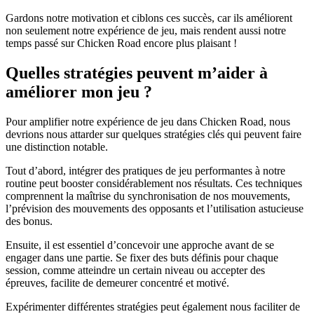
Gardons notre motivation et ciblons ces succès, car ils améliorent
non seulement notre expérience de jeu, mais rendent aussi notre
temps passé sur Chicken Road encore plus plaisant !
Quelles stratégies peuvent m’aider à
améliorer mon jeu ?
Pour amplifier notre expérience de jeu dans Chicken Road, nous
devrions nous attarder sur quelques stratégies clés qui peuvent faire
une distinction notable.
Tout d’abord, intégrer des pratiques de jeu performantes à notre
routine peut booster considérablement nos résultats. Ces techniques
comprennent la maîtrise du synchronisation de nos mouvements,
l’prévision des mouvements des opposants et l’utilisation astucieuse
des bonus.
Ensuite, il est essentiel d’concevoir une approche avant de se
engager dans une partie. Se fixer des buts définis pour chaque
session, comme atteindre un certain niveau ou accepter des
épreuves, facilite de demeurer concentré et motivé.
Expérimenter différentes stratégies peut également nous faciliter de