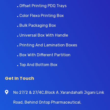
Offset Printing PDQ Trays
Color Flexo Printing Box
Bulk Packaging Box
Universal Box With Handle
Printing And Lamination Boxes
Box With Different Partition
Top And Bottom Box
Get In Touch
No 27/2 & 27/4C,Block A ,Yarandahalli Jigani Link
Road, Behind Ontop Pharmaceutical,