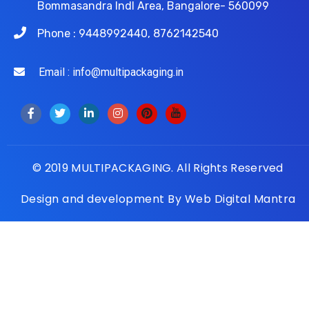
Bommasandra Indl Area, Bangalore- 560099
Phone : 9448992440, 8762142540
Email : info@multipackaging.in
© 2019 MULTIPACKAGING. All Rights Reserved
Design and development By
Web Digital Mantra