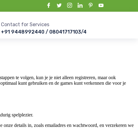
Contact for Services
+91 9448992440 / 08041717103/4
ppen te volgen, kun je je niet alleen registreren, maar ook
n optimaal kunt gebruiken en de games kunt verkennen die voor je
durig spelplezier.
we onze details in, zoals emailadres en wachtwoord, en verzekeren we