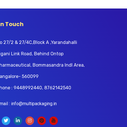
In Touch
o 27/2 & 27/4C,Block A ,Yarandahalli
igani Link Road, Behind Ontop
harmaceutical, Bommasandra Indl Area,
angalore- 560099
hone : 9448992440, 8762142540
il : info@multipackaging.in