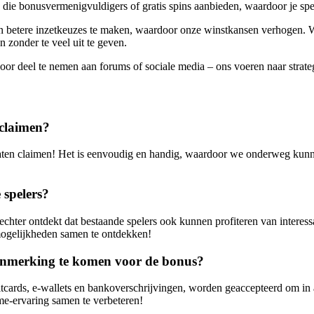
die bonusvermenigvuldigers of gratis spins aanbieden, waardoor je spee
en betere inzetkeuzes te maken, waardoor onze winstkansen verhogen. We
 zonder te veel uit te geven.
oor deel te nemen aan forums of sociale media – ons voeren naar strate
claimen?
ten claimen! Het is eenvoudig en handig, waardoor we onderweg kunn
 spelers?
hter ontdekt dat bestaande spelers ook kunnen profiteren van interess
mogelijkheden samen te ontdekken!
anmerking te komen voor de bonus?
cards, e-wallets en bankoverschrijvingen, worden geaccepteerd om in
e-ervaring samen te verbeteren!