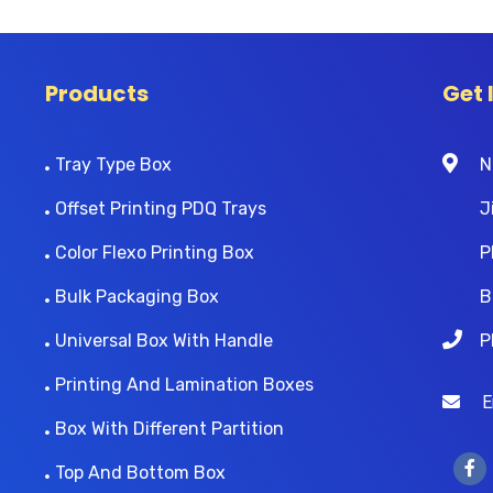
Products
Get 
Tray Type Box
N
Offset Printing PDQ Trays
J
Color Flexo Printing Box
P
Bulk Packaging Box
B
Universal Box With Handle
P
Printing And Lamination Boxes
Ema
Box With Different Partition
Top And Bottom Box