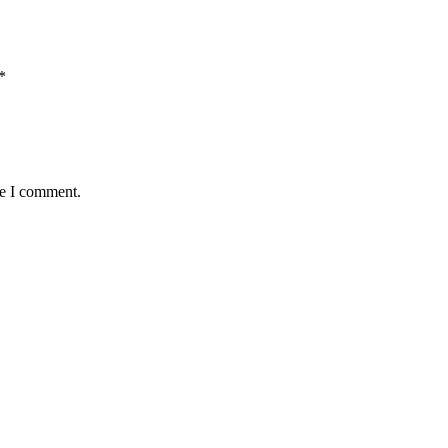
*
me I comment.