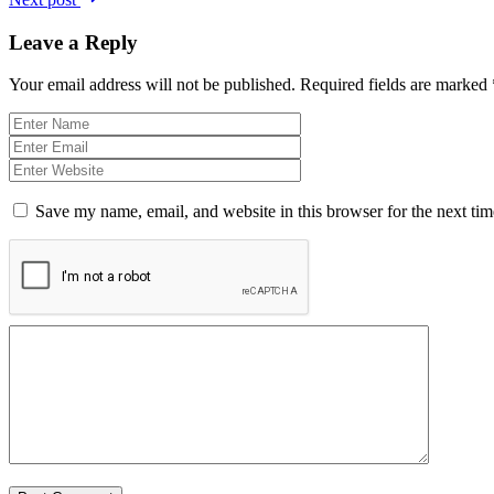
Leave a Reply
Your email address will not be published.
Required fields are marked
Save my name, email, and website in this browser for the next ti