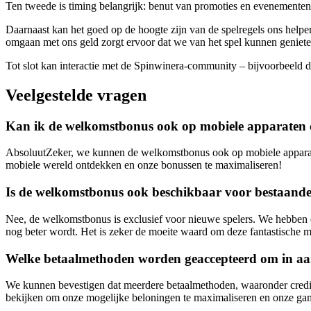
Ten tweede is timing belangrijk: benut van promoties en evenementen 
Daarnaast kan het goed op de hoogte zijn van de spelregels ons help
omgaan met ons geld zorgt ervoor dat we van het spel kunnen genieten
Tot slot kan interactie met de Spinwinera-community – bijvoorbeeld d
Veelgestelde vragen
Kan ik de welkomstbonus ook op mobiele apparaten 
AbsoluutZeker, we kunnen de welkomstbonus ook op mobiele appara
mobiele wereld ontdekken en onze bonussen te maximaliseren!
Is de welkomstbonus ook beschikbaar voor bestaande
Nee, de welkomstbonus is exclusief voor nieuwe spelers. We hebben ec
nog beter wordt. Het is zeker de moeite waard om deze fantastische 
Welke betaalmethoden worden geaccepteerd om in a
We kunnen bevestigen dat meerdere betaalmethoden, waaronder credit
bekijken om onze mogelijke beloningen te maximaliseren en onze gam