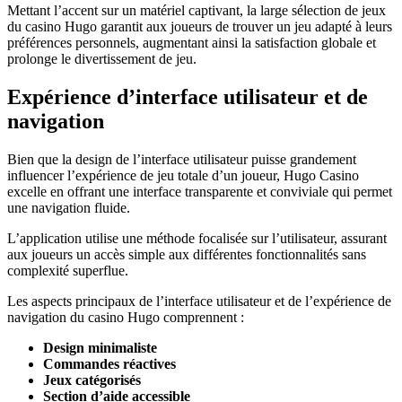
Mettant l’accent sur un matériel captivant, la large sélection de jeux
du casino Hugo garantit aux joueurs de trouver un jeu adapté à leurs
préférences personnels, augmentant ainsi la satisfaction globale et
prolonge le divertissement de jeu.
Expérience d’interface utilisateur et de
navigation
Bien que la design de l’interface utilisateur puisse grandement
influencer l’expérience de jeu totale d’un joueur, Hugo Casino
excelle en offrant une interface transparente et conviviale qui permet
une navigation fluide.
L’application utilise une méthode focalisée sur l’utilisateur, assurant
aux joueurs un accès simple aux différentes fonctionnalités sans
complexité superflue.
Les aspects principaux de l’interface utilisateur et de l’expérience de
navigation du casino Hugo comprennent :
Design minimaliste
Commandes réactives
Jeux catégorisés
Section d’aide accessible