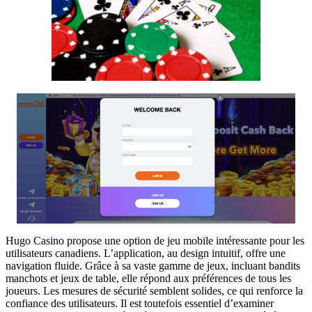
Hugo Casino propose une option de jeu mobile intéressante pour les
utilisateurs canadiens. L’application, au design intuitif, offre une
navigation fluide. Grâce à sa vaste gamme de jeux, incluant bandits
manchots et jeux de table, elle répond aux préférences de tous les
joueurs. Les mesures de sécurité semblent solides, ce qui renforce la
confiance des utilisateurs. Il est toutefois essentiel d’examiner