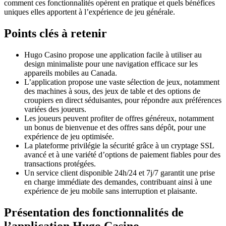
comment ces fonctionnalités opèrent en pratique et quels bénéfices
uniques elles apportent à l’expérience de jeu générale.
Points clés à retenir
Hugo Casino propose une application facile à utiliser au
design minimaliste pour une navigation efficace sur les
appareils mobiles au Canada.
L’application propose une vaste sélection de jeux, notamment
des machines à sous, des jeux de table et des options de
croupiers en direct séduisantes, pour répondre aux préférences
variées des joueurs.
Les joueurs peuvent profiter de offres généreux, notamment
un bonus de bienvenue et des offres sans dépôt, pour une
expérience de jeu optimisée.
La plateforme privilégie la sécurité grâce à un cryptage SSL
avancé et à une variété d’options de paiement fiables pour des
transactions protégées.
Un service client disponible 24h/24 et 7j/7 garantit une prise
en charge immédiate des demandes, contribuant ainsi à une
expérience de jeu mobile sans interruption et plaisante.
Présentation des fonctionnalités de
l’application Hugo Casino