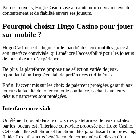
Par ces moyens, Hugo Casino vise à maintenir un niveau élevé de
contentement et de fiabilité envers ses joueurs.
Pourquoi choisir Hugo Casino pour jouer
sur mobile ?
Hugo Casino se distingue sur le marché des jeux mobiles grâce à
son interface conviviale, qui améliore l’accessibilité pour les joueurs
de tous niveaux d’expérience.
De plus, la plateforme propose une sélection variée de jeux,
répondant à un large éventail de préférences et d’intérêts.
Enfin, l’accent mis sur les choix de paiement protégées garantit aux
joueurs la faculté de jouer en toute confiance, sachant que leurs
détails financières sont protégées.
Interface conviviale
Un élément crucial dans le choix des plateformes de jeux mobiles
par les joueurs est l’interface conviviale proposée par Hugo Casino.
Cette site allie esthétique et fonctionnalité, garantissant une browsing
fluide. Les utilisateurs bénéficient de commandes faciles et d’un