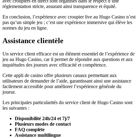
avec croupiers en direct sont organisés dans le respect d’une
réglementation stricte, assurant ainsi transparence et équité.
En conclusion, l’expérience avec croupier live au Hugo Casino n’est
pas qu’un simple jeu ; c’est une expérience immersive qui élève les
normes du jeu en ligne.
Assistance clientèle
Un service client efficace est un élément essentiel de l’expérience de
jeu au Hugo Casino, car il permet de répondre aux questions et aux
inquiétudes des joueurs avec efficacité et compétence.
Cette appli de casino offre plusieurs canaux permettant aux
utilisateurs de demander de l’aide, garantissant ainsi une assistance
facilement accessible pour améliorer l’expérience générale du
joueur.
Les principales particularités du service client de Hugo Casino sont
les suivantes :
Disponibilité 24h/24 et 7j/7
Plusieurs modes de contact
FAQ complète
Assistance multilingue