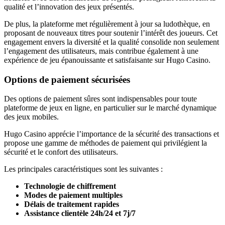
qualité et l’innovation des jeux présentés.
De plus, la plateforme met régulièrement à jour sa ludothèque, en
proposant de nouveaux titres pour soutenir l’intérêt des joueurs. Cet
engagement envers la diversité et la qualité consolide non seulement
l’engagement des utilisateurs, mais contribue également à une
expérience de jeu épanouissante et satisfaisante sur Hugo Casino.
Options de paiement sécurisées
Des options de paiement sûres sont indispensables pour toute
plateforme de jeux en ligne, en particulier sur le marché dynamique
des jeux mobiles.
Hugo Casino apprécie l’importance de la sécurité des transactions et
propose une gamme de méthodes de paiement qui privilégient la
sécurité et le confort des utilisateurs.
Les principales caractéristiques sont les suivantes :
Technologie de chiffrement
Modes de paiement multiples
Délais de traitement rapides
Assistance clientèle 24h/24 et 7j/7