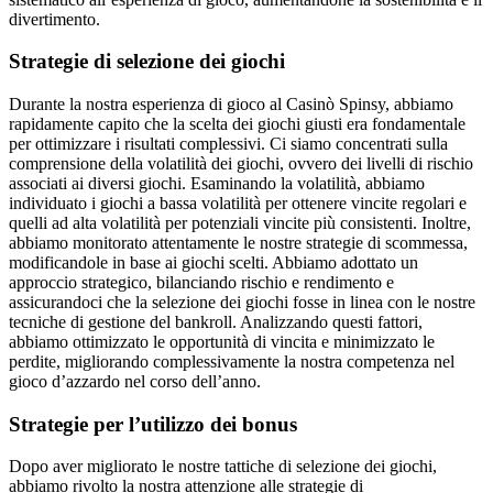
divertimento.
Strategie di selezione dei giochi
Durante la nostra esperienza di gioco al Casinò Spinsy, abbiamo
rapidamente capito che la scelta dei giochi giusti era fondamentale
per ottimizzare i risultati complessivi. Ci siamo concentrati sulla
comprensione della volatilità dei giochi, ovvero dei livelli di rischio
associati ai diversi giochi. Esaminando la volatilità, abbiamo
individuato i giochi a bassa volatilità per ottenere vincite regolari e
quelli ad alta volatilità per potenziali vincite più consistenti. Inoltre,
abbiamo monitorato attentamente le nostre strategie di scommessa,
modificandole in base ai giochi scelti. Abbiamo adottato un
approccio strategico, bilanciando rischio e rendimento e
assicurandoci che la selezione dei giochi fosse in linea con le nostre
tecniche di gestione del bankroll. Analizzando questi fattori,
abbiamo ottimizzato le opportunità di vincita e minimizzato le
perdite, migliorando complessivamente la nostra competenza nel
gioco d’azzardo nel corso dell’anno.
Strategie per l’utilizzo dei bonus
Dopo aver migliorato le nostre tattiche di selezione dei giochi,
abbiamo rivolto la nostra attenzione alle strategie di