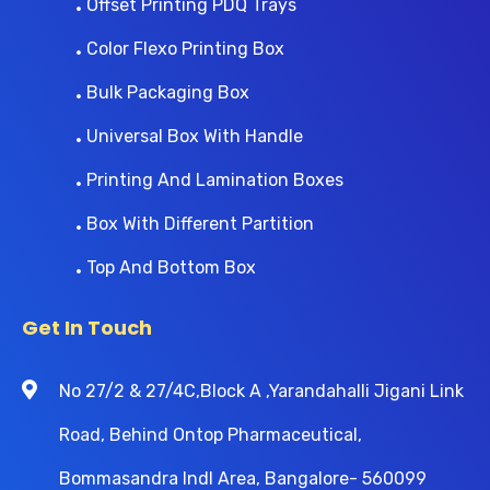
Offset Printing PDQ Trays
Color Flexo Printing Box
Bulk Packaging Box
Universal Box With Handle
Printing And Lamination Boxes
Box With Different Partition
Top And Bottom Box
Get In Touch
No 27/2 & 27/4C,Block A ,Yarandahalli Jigani Link
Road, Behind Ontop Pharmaceutical,
Bommasandra Indl Area, Bangalore- 560099