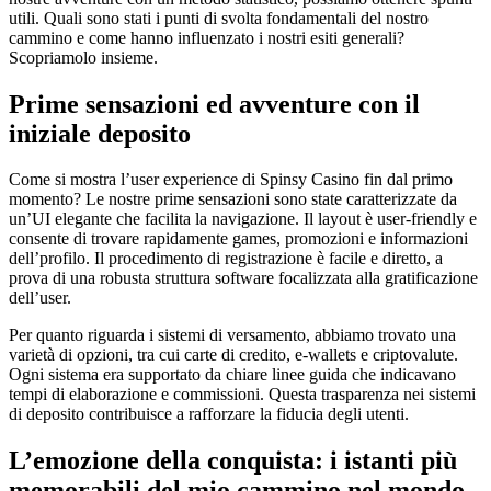
utili. Quali sono stati i punti di svolta fondamentali del nostro
cammino e come hanno influenzato i nostri esiti generali?
Scopriamolo insieme.
Prime sensazioni ed avventure con il
iniziale deposito
Come si mostra l’user experience di Spinsy Casino fin dal primo
momento? Le nostre prime sensazioni sono state caratterizzate da
un’UI elegante che facilita la navigazione. Il layout è user-friendly e
consente di trovare rapidamente games, promozioni e informazioni
dell’profilo. Il procedimento di registrazione è facile e diretto, a
prova di una robusta struttura software focalizzata alla gratificazione
dell’user.
Per quanto riguarda i sistemi di versamento, abbiamo trovato una
varietà di opzioni, tra cui carte di credito, e-wallets e criptovalute.
Ogni sistema era supportato da chiare linee guida che indicavano
tempi di elaborazione e commissioni. Questa trasparenza nei sistemi
di deposito contribuisce a rafforzare la fiducia degli utenti.
L’emozione della conquista: i istanti più
memorabili del mio cammino nel mondo