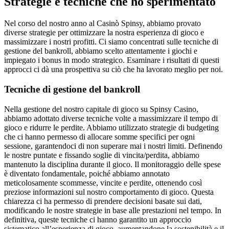
Strategie e tecniche che ho sperimentato
Nel corso del nostro anno al Casinò Spinsy, abbiamo provato
diverse strategie per ottimizzare la nostra esperienza di gioco e
massimizzare i nostri profitti. Ci siamo concentrati sulle tecniche di
gestione del bankroll, abbiamo scelto attentamente i giochi e
impiegato i bonus in modo strategico. Esaminare i risultati di questi
approcci ci dà una prospettiva su ciò che ha lavorato meglio per noi.
Tecniche di gestione del bankroll
Nella gestione del nostro capitale di gioco su Spinsy Casino,
abbiamo adottato diverse tecniche volte a massimizzare il tempo di
gioco e ridurre le perdite. Abbiamo utilizzato strategie di budgeting
che ci hanno permesso di allocare somme specifici per ogni
sessione, garantendoci di non superare mai i nostri limiti. Definendo
le nostre puntate e fissando soglie di vincita/perdita, abbiamo
mantenuto la disciplina durante il gioco. Il monitoraggio delle spese
è diventato fondamentale, poiché abbiamo annotato
meticolosamente scommesse, vincite e perdite, ottenendo così
preziose informazioni sul nostro comportamento di gioco. Questa
chiarezza ci ha permesso di prendere decisioni basate sui dati,
modificando le nostre strategie in base alle prestazioni nel tempo. In
definitiva, queste tecniche ci hanno garantito un approccio
sistematico all’esperienza di gioco, aumentandone la sostenibilità e il