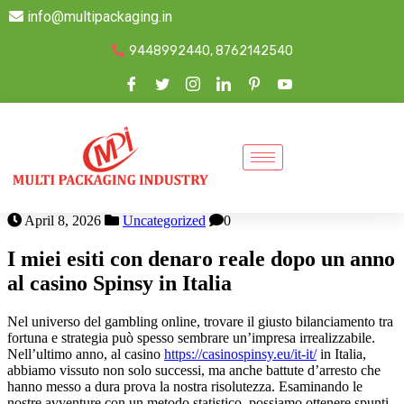
info@multipackaging.in
9448992440, 8762142540
April 8, 2026
Uncategorized
0
I miei esiti con denaro reale dopo un anno
al casino Spinsy in Italia
Nel universo del gambling online, trovare il giusto bilanciamento tra
fortuna e strategia può spesso sembrare un’impresa irrealizzabile.
Nell’ultimo anno, al casino
https://casinospinsy.eu/it-it/
in Italia,
abbiamo vissuto non solo successi, ma anche battute d’arresto che
hanno messo a dura prova la nostra risolutezza. Esaminando le
nostre avventure con un metodo statistico, possiamo ottenere spunti