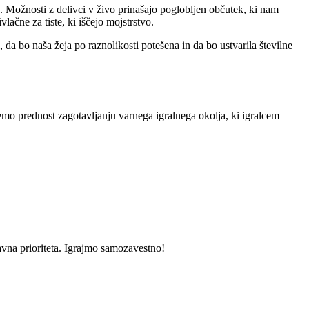
ja. Možnosti z delivci v živo prinašajo poglobljen občutek, ki nam
vlačne za tiste, ki iščejo mojstrstvo.
a bo naša žeja po raznolikosti potešena in da bo ustvarila številne
jemo prednost zagotavljanju varnega igralnega okolja, ki igralcem
lavna prioriteta. Igrajmo samozavestno!