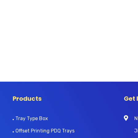
Products
Get 
Tray Type Box
N
Offset Printing PDQ Trays
J