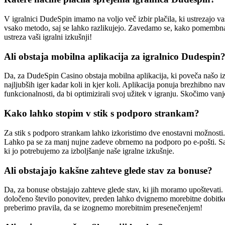
V igralnici DudeSpin imamo na voljo več izbir plačila, ki ustrezajo v
vsako metodo, saj se lahko razlikujejo. Zavedamo se, kako pomembna je 
ustreza vaši igralni izkušnji!
Ali obstaja mobilna aplikacija za igralnico Dudespin
Da, za DudeSpin Casino obstaja mobilna aplikacija, ki poveča našo i
najljubših iger kadar koli in kjer koli. Aplikacija ponuja brezhibno n
funkcionalnosti, da bi optimizirali svoj užitek v igranju. Skočimo van
Kako lahko stopim v stik s podporo strankam?
Za stik s podporo strankam lahko izkoristimo dve enostavni možnosti.
Lahko pa se za manj nujne zadeve obrnemo na podporo po e-pošti. Sa
ki jo potrebujemo za izboljšanje naše igralne izkušnje.
Ali obstajajo kakšne zahteve glede stav za bonuse?
Da, za bonuse obstajajo zahteve glede stav, ki jih moramo upoštevat
določeno število ponovitev, preden lahko dvignemo morebitne dobitke.
preberimo pravila, da se izognemo morebitnim presenečenjem!