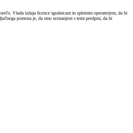
 srečo. Vlada izdaja licence igralnicam in spletnim operaterjem, da bi
Ključnega pomena je, da smo seznanjeni s temi predpisi, da bi