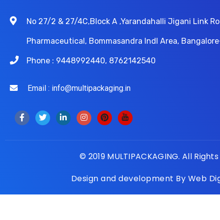
No 27/2 & 27/4C,Block A ,Yarandahalli Jigani Link R
Pharmaceutical, Bommasandra Indl Area, Bangalor
Phone : 9448992440, 8762142540
Email : info@multipackaging.in
© 2019 MULTIPACKAGING. All Rights
Design and development By
Web Dig