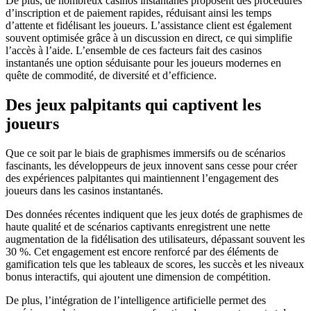
De plus, de nombreux casinos instantanés proposent des procédures
d’inscription et de paiement rapides, réduisant ainsi les temps
d’attente et fidélisant les joueurs. L’assistance client est également
souvent optimisée grâce à un discussion en direct, ce qui simplifie
l’accès à l’aide. L’ensemble de ces facteurs fait des casinos
instantanés une option séduisante pour les joueurs modernes en
quête de commodité, de diversité et d’efficience.
Des jeux palpitants qui captivent les
joueurs
Que ce soit par le biais de graphismes immersifs ou de scénarios
fascinants, les développeurs de jeux innovent sans cesse pour créer
des expériences palpitantes qui maintiennent l’engagement des
joueurs dans les casinos instantanés.
Des données récentes indiquent que les jeux dotés de graphismes de
haute qualité et de scénarios captivants enregistrent une nette
augmentation de la fidélisation des utilisateurs, dépassant souvent les
30 %. Cet engagement est encore renforcé par des éléments de
gamification tels que les tableaux de scores, les succès et les niveaux
bonus interactifs, qui ajoutent une dimension de compétition.
De plus, l’intégration de l’intelligence artificielle permet des