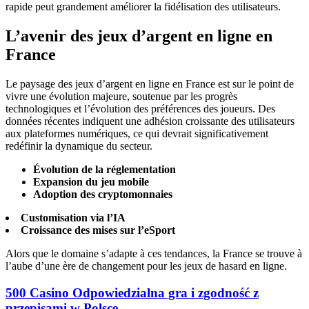
rapide peut grandement améliorer la fidélisation des utilisateurs.
L’avenir des jeux d’argent en ligne en
France
Le paysage des jeux d’argent en ligne en France est sur le point de
vivre une évolution majeure, soutenue par les progrès
technologiques et l’évolution des préférences des joueurs. Des
données récentes indiquent une adhésion croissante des utilisateurs
aux plateformes numériques, ce qui devrait significativement
redéfinir la dynamique du secteur.
Évolution de la réglementation
Expansion du jeu mobile
Adoption des cryptomonnaies
Customisation via l’IA
Croissance des mises sur l’eSport
Alors que le domaine s’adapte à ces tendances, la France se trouve à
l’aube d’une ère de changement pour les jeux de hasard en ligne.
500 Casino Odpowiedzialna gra i zgodność z
przepisami w Polsce