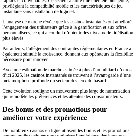
rapides et convenables. Ce secteur a attiré une clientèle plus jeune,
privilégiant la compatibilité mobile et les caractéristiques de jeu
instantané sans installation de logiciel.
L’analyse de marché révèle que les casinos instantanés ont amélioré
l’engagement des utilisateurs grâce à la gamification et aux offres
personnalisées, ce qui a conduit d’obtenir des niveaux de fidélisation
plus élevés.
Par ailleurs, l’allègement des contraintes réglementaires en France a
également stimulé la croissance, donnant aux opérateurs la flexibilité
nécessaire pour innover.
Avec une estimation de marché estimée à plus d’un milliard d’euros
d’ici 2025, les casinos instantanés se trouvent à l’avant-garde d’une
métamorphose profonde du secteur des jeux de hasard.
Cette évolution souligne un mouvement plus large de numérisation
qui remodèle les préférences et les attentes des consommateurs.
Des bonus et des promotions pour
améliorer votre expérience
De nombreux casinos en ligne utilisent les bonus et les promotions
comme outils tactiques pour optimiser l’expérience des joueurs et