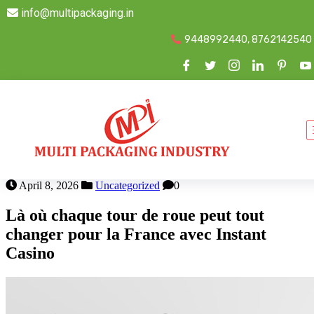
info@multipackaging.in
9448992440, 8762142540
April 8, 2026
Uncategorized
0
Là où chaque tour de roue peut tout
changer pour la France avec Instant
Casino