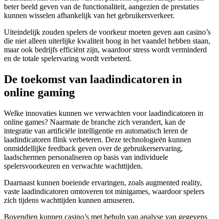
beter beeld geven van de functionaliteit, aangezien de prestaties
kunnen wisselen afhankelijk van het gebruikersverkeer.
Uiteindelijk zouden spelers de voorkeur moeten geven aan casino’s
die niet alleen uiterlijke kwaliteit hoog in het vaandel hebben staan,
maar ook bedrijfs efficiënt zijn, waardoor stress wordt verminderd
en de totale spelervaring wordt verbeterd.
De toekomst van laadindicatoren in
online gaming
Welke innovaties kunnen we verwachten voor laadindicatoren in
online games? Naarmate de branche zich verandert, kan de
integratie van artificiële intelligentie en automatisch leren de
laadindicatoren flink verbeteren. Deze technologieën kunnen
onmiddellijke feedback geven over de gebruikerservaring,
laadschermen personaliseren op basis van individuele
spelersvoorkeuren en verwachte wachttijden.
Daarnaast kunnen boeiende ervaringen, zoals augmented reality,
vaste laadindicatoren omtoveren tot minigames, waardoor spelers
zich tijdens wachttijden kunnen amuseren.
Bovendien kunnen casino’s met behulp van analyse van gegevens