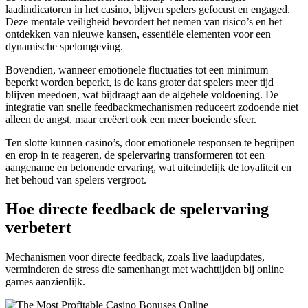
laadindicatoren in het casino, blijven spelers gefocust en engaged.
Deze mentale veiligheid bevordert het nemen van risico’s en het
ontdekken van nieuwe kansen, essentiële elementen voor een
dynamische spelomgeving.
Bovendien, wanneer emotionele fluctuaties tot een minimum
beperkt worden beperkt, is de kans groter dat spelers meer tijd
blijven meedoen, wat bijdraagt aan de algehele voldoening. De
integratie van snelle feedbackmechanismen reduceert zodoende niet
alleen de angst, maar creëert ook een meer boeiende sfeer.
Ten slotte kunnen casino’s, door emotionele responsen te begrijpen
en erop in te reageren, de spelervaring transformeren tot een
aangename en belonende ervaring, wat uiteindelijk de loyaliteit en
het behoud van spelers vergroot.
Hoe directe feedback de spelervaring
verbetert
Mechanismen voor directe feedback, zoals live laadupdates,
verminderen de stress die samenhangt met wachttijden bij online
games aanzienlijk.