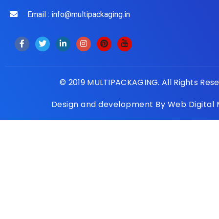
Email : info@multipackaging.in
© 2019 MULTIPACKAGING. All Rights Res
Design and development By
Web Digital