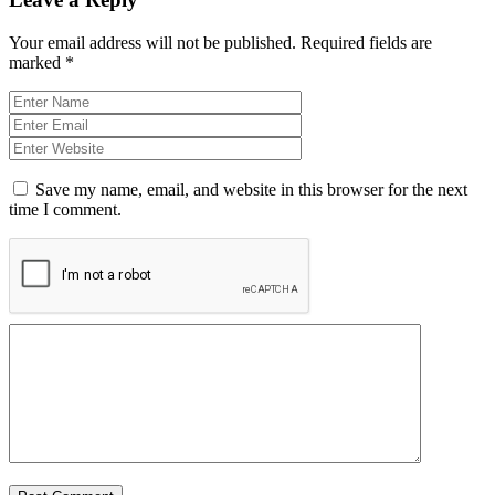
Your email address will not be published.
Required fields are
marked
*
Save my name, email, and website in this browser for the next
time I comment.