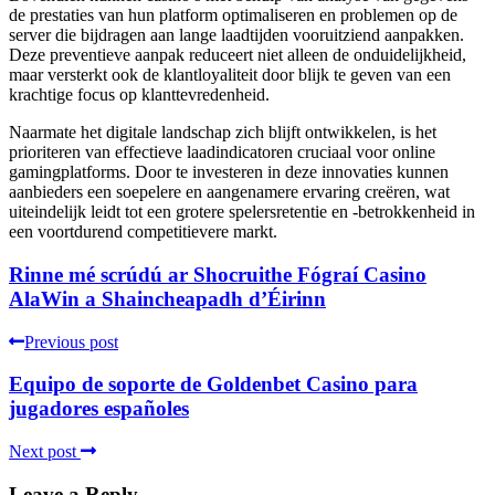
de prestaties van hun platform optimaliseren en problemen op de
server die bijdragen aan lange laadtijden vooruitziend aanpakken.
Deze preventieve aanpak reduceert niet alleen de onduidelijkheid,
maar versterkt ook de klantloyaliteit door blijk te geven van een
krachtige focus op klanttevredenheid.
Naarmate het digitale landschap zich blijft ontwikkelen, is het
prioriteren van effectieve laadindicatoren cruciaal voor online
gamingplatforms. Door te investeren in deze innovaties kunnen
aanbieders een soepelere en aangenamere ervaring creëren, wat
uiteindelijk leidt tot een grotere spelersretentie en -betrokkenheid in
een voortdurend competitievere markt.
Rinne mé scrúdú ar Shocruithe Fógraí Casino
AlaWin a Shaincheapadh d’Éirinn
Previous post
Equipo de soporte de Goldenbet Casino para
jugadores españoles
Next post
Leave a Reply