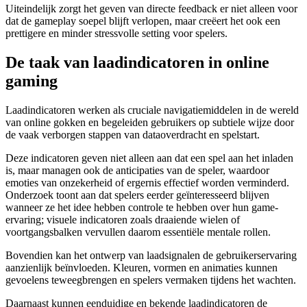
Uiteindelijk zorgt het geven van directe feedback er niet alleen voor
dat de gameplay soepel blijft verlopen, maar creëert het ook een
prettigere en minder stressvolle setting voor spelers.
De taak van laadindicatoren in online
gaming
Laadindicatoren werken als cruciale navigatiemiddelen in de wereld
van online gokken en begeleiden gebruikers op subtiele wijze door
de vaak verborgen stappen van dataoverdracht en spelstart.
Deze indicatoren geven niet alleen aan dat een spel aan het inladen
is, maar managen ook de anticipaties van de speler, waardoor
emoties van onzekerheid of ergernis effectief worden verminderd.
Onderzoek toont aan dat spelers eerder geïnteresseerd blijven
wanneer ze het idee hebben controle te hebben over hun game-
ervaring; visuele indicatoren zoals draaiende wielen of
voortgangsbalken vervullen daarom essentiële mentale rollen.
Bovendien kan het ontwerp van laadsignalen de gebruikerservaring
aanzienlijk beïnvloeden. Kleuren, vormen en animaties kunnen
gevoelens teweegbrengen en spelers vermaken tijdens het wachten.
Daarnaast kunnen eenduidige en bekende laadindicatoren de