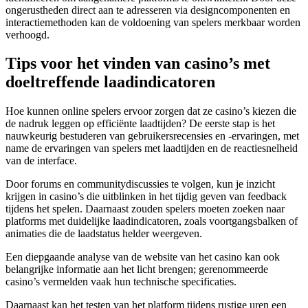
ongerustheden direct aan te adresseren via designcomponenten en
interactiemethoden kan de voldoening van spelers merkbaar worden
verhoogd.
Tips voor het vinden van casino’s met
doeltreffende laadindicatoren
Hoe kunnen online spelers ervoor zorgen dat ze casino’s kiezen die
de nadruk leggen op efficiënte laadtijden? De eerste stap is het
nauwkeurig bestuderen van gebruikersrecensies en -ervaringen, met
name de ervaringen van spelers met laadtijden en de reactiesnelheid
van de interface.
Door forums en communitydiscussies te volgen, kun je inzicht
krijgen in casino’s die uitblinken in het tijdig geven van feedback
tijdens het spelen. Daarnaast zouden spelers moeten zoeken naar
platforms met duidelijke laadindicatoren, zoals voortgangsbalken of
animaties die de laadstatus helder weergeven.
Een diepgaande analyse van de website van het casino kan ook
belangrijke informatie aan het licht brengen; gerenommeerde
casino’s vermelden vaak hun technische specificaties.
Daarnaast kan het testen van het platform tijdens rustige uren een