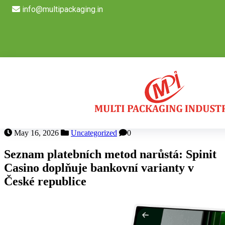
info@multipackaging.in
May 16, 2026
Uncategorized
0
Seznam platebních metod narůstá: Spinit
Casino doplňuje bankovní varianty v
České republice