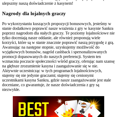
ulepszmy naszą doświadczenie z kasynem!
Nagrody dla lojalnych graczy
Po wykorzystaniu kuszących propozycji bonusowych, jesteśmy w
stanie dodatkowo poprawić nasze wrażenia z gry w kasynie Sankra
poprzez nagrodom dla stałych graczy. Te poziomy lojalnościowe nie
tylko doceniają nasze oddanie, ale również proponują wiele
korzyści, które są w stanie znacznie poprawić naszą przygodę z grą.
Awansując na następne stopnie, uzyskujemy możliwość do
wyjątkowych bonusów, nagród cashback i spersonalizowanych
promocji dopasowanych do naszych preferencji. System ten
wzmacnia poczucie społeczności wśród graczy, oferując nam szansę
na głębsze zrozumienie kasyna i zaangażowanie się w nie.
Aktywnie uczestnicząc w tych programach lojalnościowych,
stajemy się nie jedynie graczami; stajemy się cenionymi
uczestnikami kasyna Sankra, gdzie nasze zaangażowanie jest stale
doceniane, co gwarantuje, że nasze doświadczenia z gry są
niezwykłe.