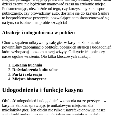
dzięki czemu nie będziemy marnować czasu na szukanie miejsc.
Podsumowując, niezależnie od tego, czy korzystamy z transportu
publicznego, czy prowadzimy auto, dostanie się do kasyna Sankra
to bezproblemowe przeżycie, pozwalające nam skoncentrować się
na tym, co istotne – na próbie szczęścia!
Atrakcje i udogodnienia w pobliżu
Choć z zapałem odkrywamy salę gier w kasynie Sankra, nie
powinniśmy zapominać o obfitości pobliskich atrakcji i udogodnień,
które wzbogacają poziom naszej wizyty. Odkrycie ich polepszy
nasze ogólne wrażenia. Oto kilka kluczowych atrakcji:
Lokalna kuchnia
Doświadczenia kulturalne
Parki i rekreacja
Miejsca historyczne
Udogodnienia i funkcje kasyna
Obfitość udogodnień i udogodnień wzmacnia nasze przeżycia w
kasynie Sankra, sprawiając je unikatowym miejscem dla
miłośników gier. Ten obiekt nie tylko usatysfakcjonowuje nasze
zachcianki związane z grami, ale także gwarantuje nam duży