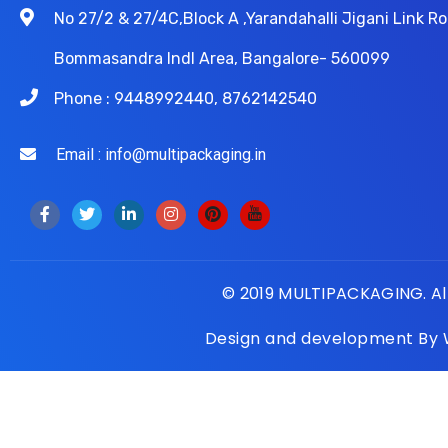
No 27/2 & 27/4C,Block A ,Yarandahalli Jigani Link 
Bommasandra Indl Area, Bangalore- 560099
Phone : 9448992440, 8762142540
Email : info@multipackaging.in
© 2019 MULTIPACKAGING. All
Design and development By