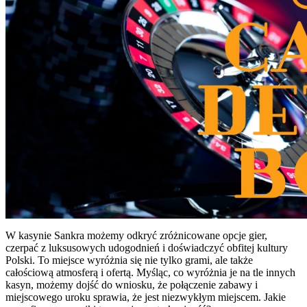
W kasynie Sankra możemy odkryć zróżnicowane opcje gier,
czerpać z luksusowych udogodnień i doświadczyć obfitej kultury
Polski. To miejsce wyróżnia się nie tylko grami, ale także
całościową atmosferą i ofertą. Myśląc, co wyróżnia je na tle innych
kasyn, możemy dojść do wniosku, że połączenie zabawy i
miejscowego uroku sprawia, że jest niezwykłym miejscem. Jakie