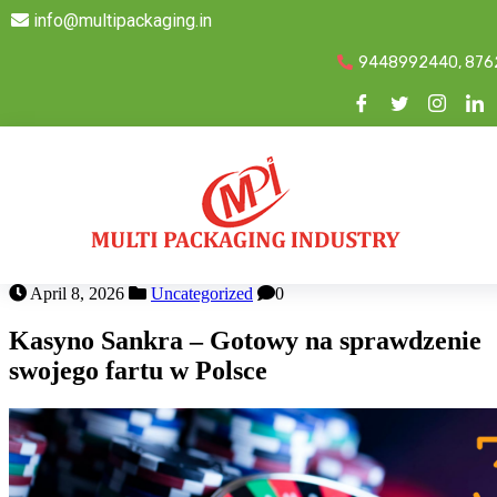
info@multipackaging.in
9448992440, 876
April 8, 2026
Uncategorized
0
Kasyno Sankra – Gotowy na sprawdzenie
swojego fartu w Polsce