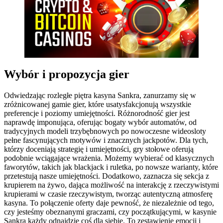
Wybór i propozycja gier
Odwiedzając rozległe piętra kasyna Sankra, zanurzamy się w
zróżnicowanej gamie gier, które usatysfakcjonują wszystkie
preferencje i poziomy umiejętności. Różnorodność gier jest
naprawdę imponująca, oferując bogaty wybór automatów, od
tradycyjnych modeli trzybębnowych po nowoczesne wideosloty
pełne fascynujących motywów i znacznych jackpotów. Dla tych,
którzy doceniają strategię i umiejętności, gry stołowe oferują
podobnie wciągające wrażenia. Możemy wybierać od klasycznych
faworytów, takich jak blackjack i ruletka, po nowsze warianty, które
przetestują nasze umiejętności. Dodatkowo, zaznacza się sekcja z
krupierem na żywo, dająca możliwość na interakcję z rzeczywistymi
krupierami w czasie rzeczywistym, tworząc autentyczną atmosferę
kasyna. To połączenie oferty daje pewność, że niezależnie od tego,
czy jesteśmy obeznanymi graczami, czy początkującymi, w kasynie
Sankra każdy odnajdzie coś dla siebie. To zestawienie emocji i