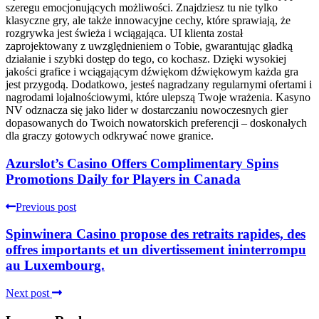
szeregu emocjonujących możliwości. Znajdziesz tu nie tylko
klasyczne gry, ale także innowacyjne cechy, które sprawiają, że
rozgrywka jest świeża i wciągająca. UI klienta został
zaprojektowany z uwzględnieniem o Tobie, gwarantując gładką
działanie i szybki dostęp do tego, co kochasz. Dzięki wysokiej
jakości grafice i wciągającym dźwiękom dźwiękowym każda gra
jest przygodą. Dodatkowo, jesteś nagradzany regularnymi ofertami i
nagrodami lojalnościowymi, które ulepszą Twoje wrażenia. Kasyno
NV odznacza się jako lider w dostarczaniu nowoczesnych gier
dopasowanych do Twoich nowatorskich preferencji – doskonałych
dla graczy gotowych odkrywać nowe granice.
Azurslot’s Casino Offers Complimentary Spins
Promotions Daily for Players in Canada
Previous post
Spinwinera Casino propose des retraits rapides, des
offres importants et un divertissement ininterrompu
au Luxembourg.
Next post