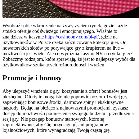
Wyobraź sobie wkroczenie na żywy życiem rynek, gdzie każde
stoisko oferuje coś świeżego i emocjonującego. Właśnie to
znajdziesz w kasynie
https://casinoonv.com/pl-pl/
, gdzie na
użytkowników w Polsce czeka zróżnicowana kolekcja gier. Od
nowatorskich slotów po porywające gry z krupierem na live –
możliwości jest wiele. Ale co wyróżnia kasyno NV na rynku gier?
Zobaczmy rodzajom, które sprawiają, że jest to najlepszy wybór dla
użytkowników szukających różnorodności i wrażeń.
Promocje i bonusy
Aby ulepszyć wrażenia z gry, korzystanie z ofert i bonusów jest
niezbędne. Oferty te mogą istotnie poprawić poziom Twojej gry,
zapewniając bonusowe środki, darmowe spiny i ekskluzywne
nagrody. Będąc na bieżąco z najnowszymi promocjami, zyskasz
dostęp do możliwości podniesienia swojego budżetu i przedłużenia
sesji gry. Nie przegap bonusów startowych, które są
zaprojektowane, aby Cię przyciągnąć, ani programów
lojalnościowych, które wynagradzają Twoją częstą grę.