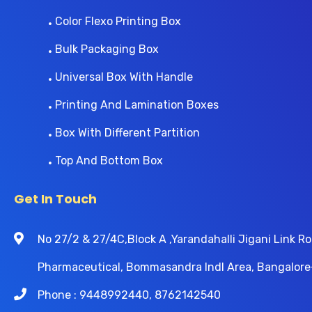
Color Flexo Printing Box
Bulk Packaging Box
Universal Box With Handle
Printing And Lamination Boxes
Box With Different Partition
Top And Bottom Box
Get In Touch
No 27/2 & 27/4C,Block A ,Yarandahalli Jigani Link R
Pharmaceutical, Bommasandra Indl Area, Bangalor
Phone : 9448992440, 8762142540