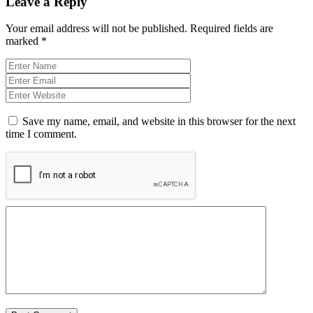
Leave a Reply
Your email address will not be published.
Required fields are
marked
*
Save my name, email, and website in this browser for the next
time I comment.