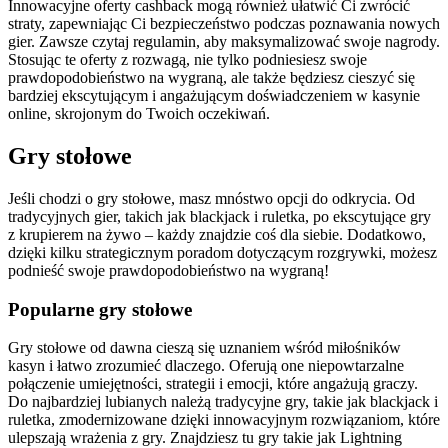
Innowacyjne oferty cashback mogą również ułatwić Ci zwrócić
straty, zapewniając Ci bezpieczeństwo podczas poznawania nowych
gier. Zawsze czytaj regulamin, aby maksymalizować swoje nagrody.
Stosując te oferty z rozwagą, nie tylko podniesiesz swoje
prawdopodobieństwo na wygraną, ale także będziesz cieszyć się
bardziej ekscytującym i angażującym doświadczeniem w kasynie
online, skrojonym do Twoich oczekiwań.
Gry stołowe
Jeśli chodzi o gry stołowe, masz mnóstwo opcji do odkrycia. Od
tradycyjnych gier, takich jak blackjack i ruletka, po ekscytujące gry
z krupierem na żywo – każdy znajdzie coś dla siebie. Dodatkowo,
dzięki kilku strategicznym poradom dotyczącym rozgrywki, możesz
podnieść swoje prawdopodobieństwo na wygraną!
Popularne gry stołowe
Gry stołowe od dawna cieszą się uznaniem wśród miłośników
kasyn i łatwo zrozumieć dlaczego. Oferują one niepowtarzalne
połączenie umiejętności, strategii i emocji, które angażują graczy.
Do najbardziej lubianych należą tradycyjne gry, takie jak blackjack i
ruletka, zmodernizowane dzięki innowacyjnym rozwiązaniom, które
ulepszają wrażenia z gry. Znajdziesz tu gry takie jak Lightning