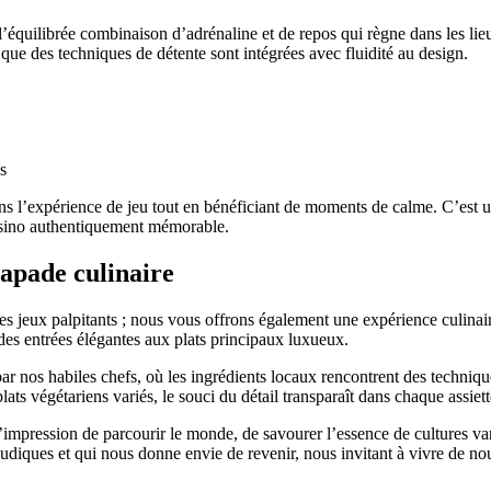
’équilibrée combinaison d’adrénaline et de repos qui règne dans les lieux
e des techniques de détente sont intégrées avec fluidité au design.
s
’expérience de jeu tout en bénéficiant de moments de calme. C’est un es
Casino authentiquement mémorable.
capade culinaire
jeux palpitants ; nous vous offrons également une expérience culinaire
es entrées élégantes aux plats principaux luxueux.
os habiles chefs, où les ingrédients locaux rencontrent des techniques 
ats végétariens variés, le souci du détail transparaît dans chaque assiett
’impression de parcourir le monde, de savourer l’essence de cultures var
ludiques et qui nous donne envie de revenir, nous invitant à vivre de n