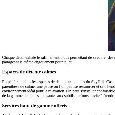
Chaque détail exhale le raffinement, nous permettant de savourer des
partageant le même engouement pour le jeu.
Espaces de détente calmes
En pénétrant dans les espaces de détente tranquilles du SkyHills Casi
parenthèse de calme, une pause où l’on peut se ressourcer et se déten
environnement idéal pour la relaxation. On peut s’installer confortabl
de la gamme de teintes apaisantes aux subtils parfums, invite à étendre 
Services haut de gamme offerts