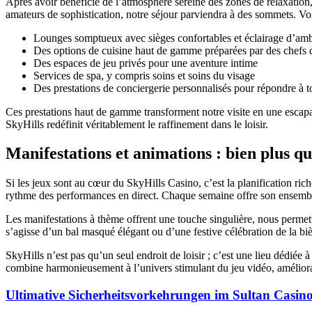
Après avoir bénéficié de l’atmosphère sereine des zones de relaxation
amateurs de sophistication, notre séjour parviendra à des sommets. Voi
Lounges somptueux avec sièges confortables et éclairage d’am
Des options de cuisine haut de gamme préparées par des chefs
Des espaces de jeu privés pour une aventure intime
Services de spa, y compris soins et soins du visage
Des prestations de conciergerie personnalisés pour répondre à t
Ces prestations haut de gamme transforment notre visite en une escap
SkyHills redéfinit véritablement le raffinement dans le loisir.
Manifestations et animations : bien plus qu
Si les jeux sont au cœur du SkyHills Casino, c’est la planification ri
rythme des performances en direct. Chaque semaine offre son ensembl
Les manifestations à thème offrent une touche singulière, nous permetta
s’agisse d’un bal masqué élégant ou d’une festive célébration de la bi
SkyHills n’est pas qu’un seul endroit de loisir ; c’est une lieu dédiée à
combine harmonieusement à l’univers stimulant du jeu vidéo, amélioran
Ultimative Sicherheitsvorkehrungen im Sultan Casino