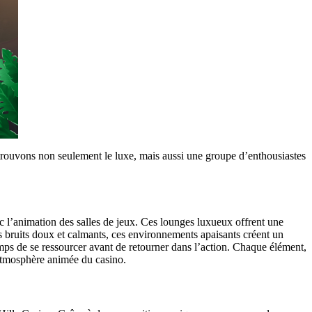
trouvons non seulement le luxe, mais aussi une groupe d’enthousiastes
c l’animation des salles de jeux. Ces lounges luxueux offrent une
s bruits doux et calmants, ces environnements apaisants créent un
emps de se ressourcer avant de retourner dans l’action. Chaque élément,
l’atmosphère animée du casino.