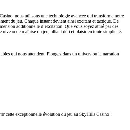
s Casino, nous utilisons une technologie avancée qui transforme notre
ent du jeu. Chaque instant devient ainsi excitant et tactique. De
imension additionnelle d’excitation. Que vous soyez attiré par des
veau de maîtrise du jeu, alliant défi et plaisir en toute simplicité.
ables qui nous attendent. Plongez dans un univers où la narration
vrir cette exceptionnelle évolution du jeu au SkyHills Casino !