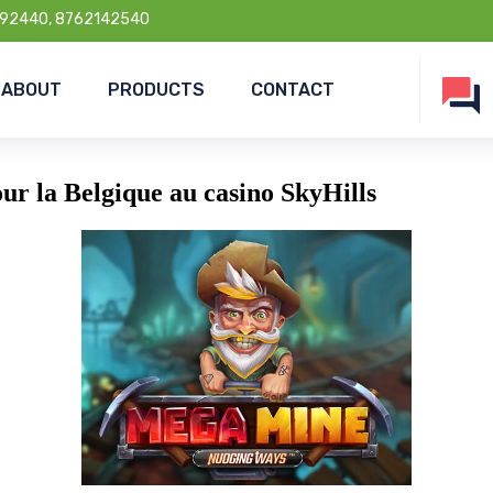
92440, 8762142540
ABOUT
PRODUCTS
CONTACT
our la Belgique au casino SkyHills