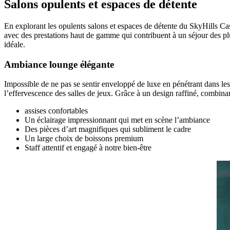
Salons opulents et espaces de détente
En explorant les opulents salons et espaces de détente du SkyHills Ca
avec des prestations haut de gamme qui contribuent à un séjour des pl
idéale.
Ambiance lounge élégante
Impossible de ne pas se sentir enveloppé de luxe en pénétrant dans le
l’effervescence des salles de jeux. Grâce à un design raffiné, combina
assises confortables
Un éclairage impressionnant qui met en scène l’ambiance
Des pièces d’art magnifiques qui subliment le cadre
Un large choix de boissons premium
Staff attentif et engagé à notre bien-être