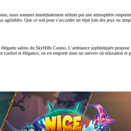
sino, nous sommes immédiatement séduits par une atmosphère empreinte d
us agréables. Que ce soit pour s’accorder un répit loin des jeux ou sim
s élégants salons du SkyHills Casino. L’ambiance sophistiquée propose 
nt confort et élégance, on est emporté dans un univers où relaxation et