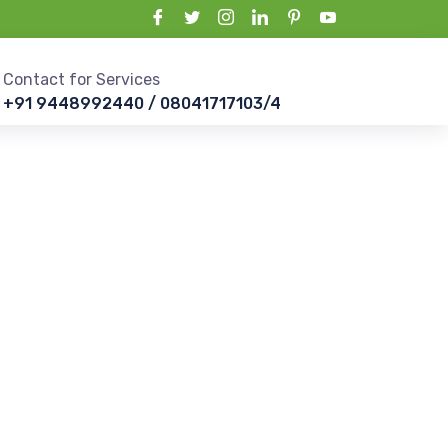
Contact for Services
+91 9448992440 / 08041717103/4