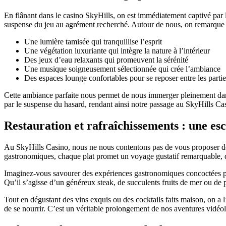
En flânant dans le casino SkyHills, on est immédiatement captivé par l
suspense du jeu au agrément recherché. Autour de nous, on remarque qu
Une lumière tamisée qui tranquillise l’esprit
Une végétation luxuriante qui intègre la nature à l’intérieur
Des jeux d’eau relaxants qui promeuvent la sérénité
Une musique soigneusement sélectionnée qui crée l’ambiance
Des espaces lounge confortables pour se reposer entre les partie
Cette ambiance parfaite nous permet de nous immerger pleinement dans l
par le suspense du hasard, rendant ainsi notre passage au SkyHills 
Restauration et rafraîchissements : une es
Au SkyHills Casino, nous ne nous contentons pas de vous proposer des 
gastronomiques, chaque plat promet un voyage gustatif remarquable, d
Imaginez-vous savourer des expériences gastronomiques concoctées par n
Qu’il s’agisse d’un généreux steak, de succulents fruits de mer ou de pl
Tout en dégustant des vins exquis ou des cocktails faits maison, on a l
de se nourrir. C’est un véritable prolongement de nos aventures vidéo