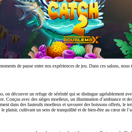
 moments de pause entre nos expériences de jeu. Dans ces salons, nous 
no, on découvre un refuge de sérénité qui se distingue agréablement ave
dre. Conçus avec des sièges moelleux, un illumination d’ambiance et de
ement dans des fauteuils moelleux et savourer des boissons offerts, le t
le plaisir, cultivant un sens de tranquillité et de bien-être au cœur de 