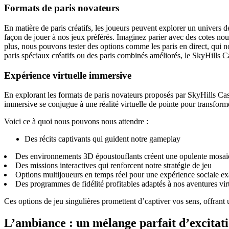
Formats de paris novateurs
En matière de paris créatifs, les joueurs peuvent explorer un univers 
façon de jouer à nos jeux préférés. Imaginez parier avec des cotes no
plus, nous pouvons tester des options comme les paris en direct, qui n
paris spéciaux créatifs ou des paris combinés améliorés, le SkyHills Ca
Expérience virtuelle immersive
En explorant les formats de paris novateurs proposés par SkyHills Cas
immersive se conjugue à une réalité virtuelle de pointe pour transform
Voici ce à quoi nous pouvons nous attendre :
Des récits captivants qui guident notre gameplay
Des environnements 3D époustouflants créent une opulente mosaïq
Des missions interactives qui renforcent notre stratégie de jeu
Options multijoueurs en temps réel pour une expérience sociale ex
Des programmes de fidélité profitables adaptés à nos aventures vir
Ces options de jeu singulières promettent d’captiver vos sens, offrant 
L’ambiance : un mélange parfait d’excitati