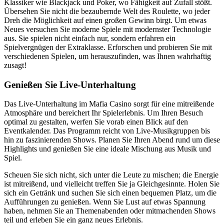
Klassiker wie Blackjack und Poker, wo Fähigkeit auf Zufall stößt.
Übersehen Sie nicht die bezaubernde Welt des Roulette, wo jeder
Dreh die Möglichkeit auf einen großen Gewinn birgt. Um etwas
Neues versuchen Sie moderne Spiele mit modernster Technologie
aus. Sie spielen nicht einfach nur, sondern erfahren ein
Spielvergnügen der Extraklasse. Erforschen und probieren Sie mit
verschiedenen Spielen, um herauszufinden, was Ihnen wahrhaftig
zusagt!
Genießen Sie Live-Unterhaltung
Das Live-Unterhaltung im Mafia Casino sorgt für eine mitreißende
Atmosphäre und bereichert Ihr Spielerlebnis. Um Ihren Besuch
optimal zu gestalten, werfen Sie vorab einen Blick auf den
Eventkalender. Das Programm reicht von Live-Musikgruppen bis
hin zu faszinierenden Shows. Planen Sie Ihren Abend rund um diese
Highlights und genießen Sie eine ideale Mischung aus Musik und
Spiel.
Scheuen Sie sich nicht, sich unter die Leute zu mischen; die Energie
ist mitreißend, und vielleicht treffen Sie ja Gleichgesinnte. Holen Sie
sich ein Getränk und suchen Sie sich einen bequemen Platz, um die
Aufführungen zu genießen. Wenn Sie Lust auf etwas Spannung
haben, nehmen Sie an Themenabenden oder mitmachenden Shows
teil und erleben Sie ein ganz neues Erlebnis.