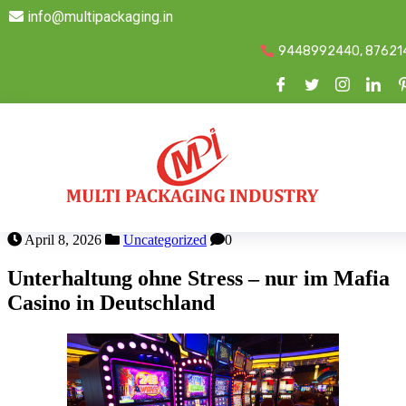
info@multipackaging.in
9448992440, 87621
April 8, 2026
Uncategorized
0
Unterhaltung ohne Stress – nur im Mafia
Casino in Deutschland