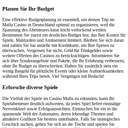
Planen Sie Ihr Budget
Eine effektive Budgetplanung ist essentiell, um deinen Trip im
Mafia Casino in Deutschland optimal zu organisieren, weil die
Spannung des Abenteuers kann leicht verlockend werden.
Bestimmen Sie zuerst ein deutliches Budget fest, das Ihre Kosten für
Spiele, Mahlzeiten und Amüsement limitiert. Bleiben Sie sich daran
und zahlen Sie bar anstelle mit Kreditkarte, um Ihre Spesen zu
überwachen. Vergessen Sie nicht, Geld für Trinkgelder sowie
weitere Offerten des Casinos zu berücksichtigen. Informieren Sie
sich über Sonderangebote und Pakete, die Ihr Erfahrung verbessern,
ohne Ihr Budget zu überschreiten. Halten Sie zusätzlich stets ein
wenig Bargeld für plötzliche Events oder kleine Aufmerksamkeiten
während Ihres Trips bereit. Viel Vergnügen mit Bedacht!
Erforsche diverse Spiele
Die Vielfalt der Spiele im Casino Mafia zu erkunden, kann Ihr
Spielabenteuer deutlich aufwerten, da jedes Spiel liefert einmalige
Nervenkitzel sowie Erfolgsaussichten. Eintauchen Sie ein in die
spannende Welt der Automaten, deren lebendige Themen und
attraktive Grafiken Sie bestens unterhalten. Falls Sie strategisches
Geschick suchen, gehen Sie sich an die Tische und spielen Sie