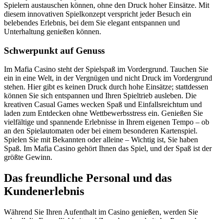
Spielern austauschen können, ohne den Druck hoher Einsätze. Mit
diesem innovativen Spielkonzept verspricht jeder Besuch ein
belebendes Erlebnis, bei dem Sie elegant entspannen und
Unterhaltung genießen können.
Schwerpunkt auf Genuss
Im Mafia Casino steht der Spielspaß im Vordergrund. Tauchen Sie
ein in eine Welt, in der Vergnügen und nicht Druck im Vordergrund
stehen. Hier gibt es keinen Druck durch hohe Einsätze; stattdessen
können Sie sich entspannen und Ihren Spieltrieb ausleben. Die
kreativen Casual Games wecken Spaß und Einfallsreichtum und
laden zum Entdecken ohne Wettbewerbsstress ein. Genießen Sie
vielfältige und spannende Erlebnisse in Ihrem eigenen Tempo – ob
an den Spielautomaten oder bei einem besonderen Kartenspiel.
Spielen Sie mit Bekannten oder alleine – Wichtig ist, Sie haben
Spaß. Im Mafia Casino gehört Ihnen das Spiel, und der Spaß ist der
größte Gewinn.
Das freundliche Personal und das
Kundenerlebnis
Während Sie Ihren Aufenthalt im Casino genießen, werden Sie