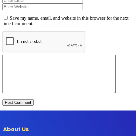
Save my name, email, and website in this browser for the next
time I comment.
About Us