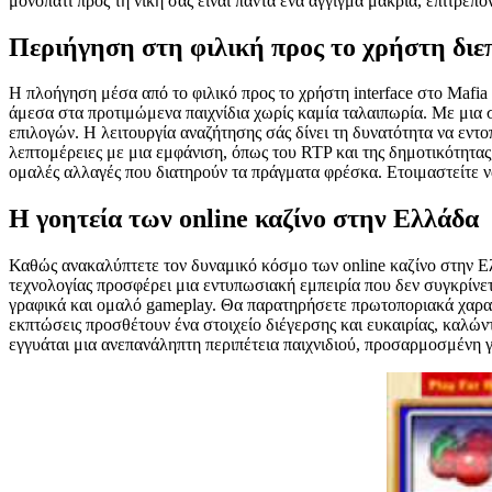
μονοπάτι προς τη νίκη σας είναι πάντα ένα άγγιγμα μακριά, επιτρέπο
Περιήγηση στη φιλική προς το χρήστη δι
Η πλοήγηση μέσα από το φιλικό προς το χρήστη interface στο Mafia
άμεσα στα προτιμώμενα παιχνίδια χωρίς καμία ταλαιπωρία. Με μια σ
επιλογών. Η λειτουργία αναζήτησης σάς δίνει τη δυνατότητα να εντο
λεπτομέρειες με μια εμφάνιση, όπως του RTP και της δημοτικότητας,
ομαλές αλλαγές που διατηρούν τα πράγματα φρέσκα. Ετοιμαστείτε να
Η γοητεία των online καζίνο στην Ελλάδα
Καθώς ανακαλύπτετε τον δυναμικό κόσμο των online καζίνο στην Ελ
τεχνολογίας προσφέρει μια εντυπωσιακή εμπειρία που δεν συγκρίνετ
γραφικά και ομαλό gameplay. Θα παρατηρήσετε πρωτοποριακά χαρακτ
εκπτώσεις προσθέτουν ένα στοιχείο διέγερσης και ευκαιρίας, καλών
εγγυάται μια ανεπανάληπτη περιπέτεια παιχνιδιού, προσαρμοσμένη γι