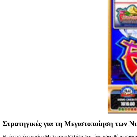
Στρατηγικές για τη Μεγιστοποίηση των Ν
Η νίκη σε ένα καζίνο Mafia στην Ελλάδα δεν είναι μόνο θέμα συγκυ