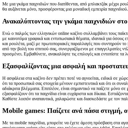
Με μια γκάμα παιχνιδιών που διατίθενται, από μπλακτζάκ μέχρι ρουλέ
θα αυξάνεται μόνο, προσφέροντας μια μοναδική εμπειρία παιχνιδιού.
Ανακαλύπτοντας την γκάμα παιχνιδιών στο
Ενώ ο παλμός των ελληνικών online καζίνο συλλαμβάνει τους παίκτε
με καινοτόμα γραφικά και εντυπωσιακά θέματα, ιδανικά για όσους επ
και ρουλέτα, μαζί με πρωτοποριακές παραλλαγές που συντηρούν το π
από την βολή του σπιτιού σας, συνεργαζόμενοι με επαγγελματίες ντ
προσμένει. Εμβαθύνετε, ανακαλύψτε τις επιλογές και εντοπίστε τα
Εξασφαλίζοντας μια ασφαλή και προστατευ
Η ασφάλεια στα καζίνο δεν πρέπει ποτέ να αγνοείται, ειδικά σε χώ
ότι τα προσωπικά σας στοιχεία μένουν εμπιστευτικά και ότι οι συ
αδιάκριτα βλέμματα. Επιπλέον, είναι σημαντικό να παίζετε μόνο σε 
εξασφαλίζουν ότι τα παιχνίδια είναι ευχάριστα και δίκαια. Εστιάζον
Καθίστε λοιπόν αναπαυτικά, χαλαρώστε και διασκεδάστε με τον παλμ
Mobile games: Παίζετε ανά πάσα στιγμή, 
Με τα mobile παιχνίδια, μπορείτε να έχετε άμεση πρόσβαση στα αγαπ
απρόσκοπτη χρήση είτε είστε στο τηλέφωνο είτε στο tablet. Επιπλέο