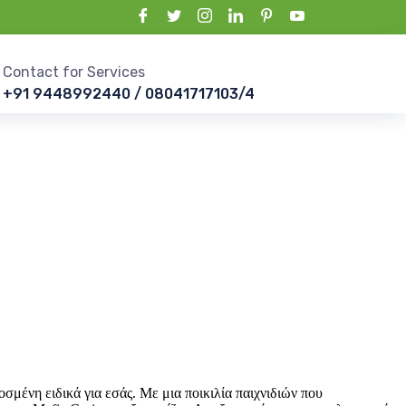
Contact for Services
+91 9448992440 / 08041717103/4
σμένη ειδικά για εσάς. Με μια ποικιλία παιχνιδιών που