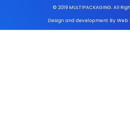
© 2019 MULTIPACKAGING. All Rig
Design and development By
Web D