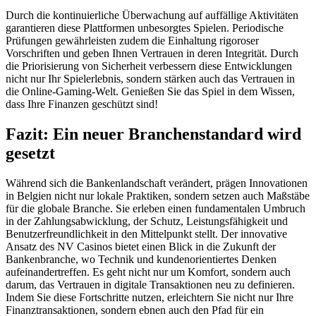
Durch die kontinuierliche Überwachung auf auffällige Aktivitäten
garantieren diese Plattformen unbesorgtes Spielen. Periodische
Prüfungen gewährleisten zudem die Einhaltung rigoroser
Vorschriften und geben Ihnen Vertrauen in deren Integrität. Durch
die Priorisierung von Sicherheit verbessern diese Entwicklungen
nicht nur Ihr Spielerlebnis, sondern stärken auch das Vertrauen in
die Online-Gaming-Welt. Genießen Sie das Spiel in dem Wissen,
dass Ihre Finanzen geschützt sind!
Fazit: Ein neuer Branchenstandard wird
gesetzt
Während sich die Bankenlandschaft verändert, prägen Innovationen
in Belgien nicht nur lokale Praktiken, sondern setzen auch Maßstäbe
für die globale Branche. Sie erleben einen fundamentalen Umbruch
in der Zahlungsabwicklung, der Schutz, Leistungsfähigkeit und
Benutzerfreundlichkeit in den Mittelpunkt stellt. Der innovative
Ansatz des NV Casinos bietet einen Blick in die Zukunft der
Bankenbranche, wo Technik und kundenorientiertes Denken
aufeinandertreffen. Es geht nicht nur um Komfort, sondern auch
darum, das Vertrauen in digitale Transaktionen neu zu definieren.
Indem Sie diese Fortschritte nutzen, erleichtern Sie nicht nur Ihre
Finanztransaktionen, sondern ebnen auch den Pfad für ein