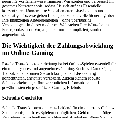
neuartige Vorgehensweise minimiert Wartezeiten und verbessert Ihr
gesamtes Nutzererlebnis, sodass Sie sich auf das Essentielle
konzentrieren können: Ihre Spielabenteuer. Live-Updates und
selbsttätige Prozesse geben Ihnen jederzeit die volle Steuerung über
Ihre finanziellen Angelegenheiten – ohne überflüssige
Verspätungen. In dieser modernen Welt stehen Ihre Wünsche im
Fokus, sodass jede Vorgang nicht nur unkompliziert, sondern auch
angenehm ist.
Die Wichtigkeit der Zahlungsabwicklung
im Online-Gaming
Rasche Transaktionsverarbeitung ist bei Online-Spielen essentiell für
ein reibungsloses und angenehmes Gaming-Erlebnis. Dank zügiger
Transaktionen können Sie sich komplett auf das Gaming
konzentrieren, anstatt zu verzögern. Zudem sichern robuste
Schutzvorkehrungen Ihre vertraulichen Informationen und
gewährleisten ein geschütztes Gaming-Erlebnis.
Schnelle Geschäfte
Schnelle Transaktionen sind entscheidend für ein optimales Online-
Spielerlebnis, da sie es Spielern ermöglichen, Geld ohne unnötige
Verzögerungen schnell einzuzahlen und abzuheben. Wenn Sie in ein