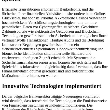
Effiziente Transaktionen erhöhen Ihr Bankerlebnis, und die
Sicherheit Ihrer finanziellen Aktivitäten, insbesondere beim Online-
Glücksspiel, hat höchste Priorität. Akkreditierte Casinos verwenden
hochentwickelte Verschlüsselungstechnologien , um, um Ihre
persönlichen Daten vor Cyberangriffen zu sichern. Geschützte
Zahlungsportale wie elektronische Geldbörsen und Blockchain-
Technologien gewährleisten mehr Sicherheit und ermöglichen Ihnen
vertrauensvolle Transaktionen. Häufige Audits und die Befolgung
landesweiter Regelungen gewährleisten Ihnen ein
sicherheitsorientiertes Spielumfeld. Doppel-Authentifizierung und
biometrische Identifikation sind mittlerweile Standard und
erschweren unbefugten Zugriff erheblich. Mit Systemen, die
Sicherheitsmaßnahmen priorisieren, können Sie sich ganz auf Ihr
Spielerlebnis fokussieren und gleichzeitig darauf vertrauen, dass Ihre
Finanzaktivitäten optimal geschützt sind und fortschrittliche
Maßnahmen Ihre Interessen wahren.
Innovative Technologien implementiert
Da der belgische Bankensektor zügige Neuerungen vorantreibt,
wird deutlich, dass fortschrittliche Technologien die Funktionsweise
von Finanzdienstleistungen grundlegend modifizieren. Die
Einbindung der Blockchain-Technologie zur zuverlässigen