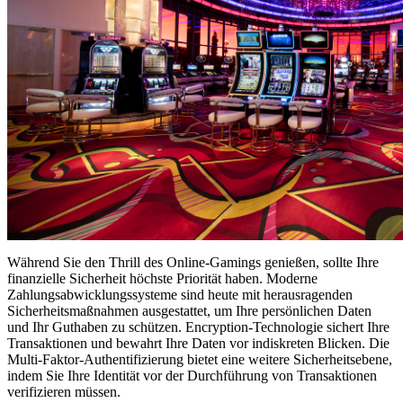
Während Sie den Thrill des Online-Gamings genießen, sollte Ihre
finanzielle Sicherheit höchste Priorität haben. Moderne
Zahlungsabwicklungssysteme sind heute mit herausragenden
Sicherheitsmaßnahmen ausgestattet, um Ihre persönlichen Daten
und Ihr Guthaben zu schützen. Encryption-Technologie sichert Ihre
Transaktionen und bewahrt Ihre Daten vor indiskreten Blicken. Die
Multi-Faktor-Authentifizierung bietet eine weitere Sicherheitsebene,
indem Sie Ihre Identität vor der Durchführung von Transaktionen
verifizieren müssen.