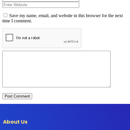
Save my name, email, and website in this browser for the next
time I comment.
About Us