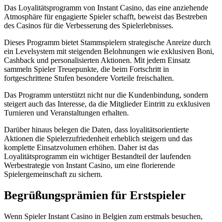
Das Loyalitätsprogramm von Instant Casino, das eine anziehende
Atmosphäre für engagierte Spieler schafft, beweist das Bestreben
des Casinos für die Verbesserung des Spielerlebnisses.
Dieses Programm bietet Stammspielern strategische Anreize durch
ein Levelsystem mit steigenden Belohnungen wie exklusiven Boni,
Cashback und personalisierten Aktionen. Mit jedem Einsatz
sammeln Spieler Treuepunkte, die beim Fortschritt in
fortgeschrittene Stufen besondere Vorteile freischalten.
Das Programm unterstützt nicht nur die Kundenbindung, sondern
steigert auch das Interesse, da die Mitglieder Eintritt zu exklusiven
Turnieren und Veranstaltungen erhalten.
Darüber hinaus belegen die Daten, dass loyalitätsorientierte
Aktionen die Spielerzufriedenheit erheblich steigern und das
komplette Einsatzvolumen erhöhen. Daher ist das
Loyalitätsprogramm ein wichtiger Bestandteil der laufenden
Werbestrategie von Instant Casino, um eine florierende
Spielergemeinschaft zu sichern.
Begrüßungsprämien für Erstspieler
Wenn Spieler Instant Casino in Belgien zum erstmals besuchen,