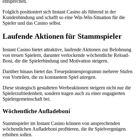
entsprechen.
Folglich positioniert sich Instant Casino als führend in der
Kundenbindung und schafft so eine Win-Win-Situation für die
Spieler und das Casino selbst.
Laufende Aktionen für Stammspieler
Instant Casino bietet attraktive, laufende Aktionen zur Belohnung
von treuen Spielern, darunter verlockende wöchentliche Reload-
Boni, die die Spielerbindung und Motivation steigern.
Darüber hinaus bietet das Treueprämienprogramm mehrere Stufen
von Vorteilen, die zu konstantem Spiel anregen.
Diese strategisch gestalteten Werbeaktionen steigern nicht nur die
Spielerzufriedenheit, sondern tragen auch zu einer engagierten
Spielergemeinschaft bei.
Wöchentliche Aufladeboni
Stammspieler im Instant Casino können von ansprechenden
wöchentlichen Aufladeboni profitieren, die ihr Spielvergnügen
erhöhen sollen.