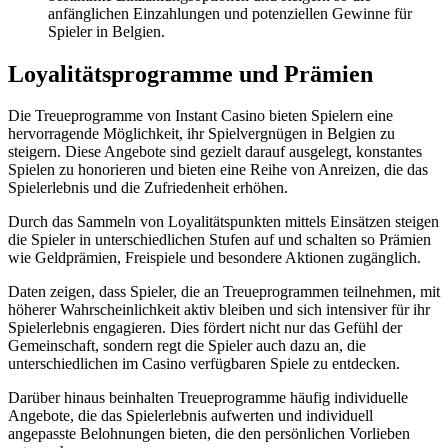
anfänglichen Einzahlungen und potenziellen Gewinne für
Spieler in Belgien.
Loyalitätsprogramme und Prämien
Die Treueprogramme von Instant Casino bieten Spielern eine
hervorragende Möglichkeit, ihr Spielvergnügen in Belgien zu
steigern. Diese Angebote sind gezielt darauf ausgelegt, konstantes
Spielen zu honorieren und bieten eine Reihe von Anreizen, die das
Spielerlebnis und die Zufriedenheit erhöhen.
Durch das Sammeln von Loyalitätspunkten mittels Einsätzen steigen
die Spieler in unterschiedlichen Stufen auf und schalten so Prämien
wie Geldprämien, Freispiele und besondere Aktionen zugänglich.
Daten zeigen, dass Spieler, die an Treueprogrammen teilnehmen, mit
höherer Wahrscheinlichkeit aktiv bleiben und sich intensiver für ihr
Spielerlebnis engagieren. Dies fördert nicht nur das Gefühl der
Gemeinschaft, sondern regt die Spieler auch dazu an, die
unterschiedlichen im Casino verfügbaren Spiele zu entdecken.
Darüber hinaus beinhalten Treueprogramme häufig individuelle
Angebote, die das Spielerlebnis aufwerten und individuell
angepasste Belohnungen bieten, die den persönlichen Vorlieben