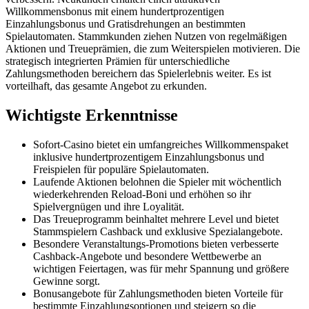
Willkommensbonus mit einem hundertprozentigen
Einzahlungsbonus und Gratisdrehungen an bestimmten
Spielautomaten. Stammkunden ziehen Nutzen von regelmäßigen
Aktionen und Treueprämien, die zum Weiterspielen motivieren. Die
strategisch integrierten Prämien für unterschiedliche
Zahlungsmethoden bereichern das Spielerlebnis weiter. Es ist
vorteilhaft, das gesamte Angebot zu erkunden.
Wichtigste Erkenntnisse
Sofort-Casino bietet ein umfangreiches Willkommenspaket
inklusive hundertprozentigem Einzahlungsbonus und
Freispielen für populäre Spielautomaten.
Laufende Aktionen belohnen die Spieler mit wöchentlich
wiederkehrenden Reload-Boni und erhöhen so ihr
Spielvergnügen und ihre Loyalität.
Das Treueprogramm beinhaltet mehrere Level und bietet
Stammspielern Cashback und exklusive Spezialangebote.
Besondere Veranstaltungs-Promotions bieten verbesserte
Cashback-Angebote und besondere Wettbewerbe an
wichtigen Feiertagen, was für mehr Spannung und größere
Gewinne sorgt.
Bonusangebote für Zahlungsmethoden bieten Vorteile für
bestimmte Einzahlungsoptionen und steigern so die