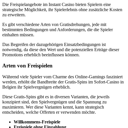
Die Freispielangebote im Instant Casino bieten Spielern eine
strategische Möglichkeit, ihr Spielerlebnis ohne zusätzliche Kosten
zu erweitern.
Es gibt verschiedene Arten von Gratisdrehungen, jede mit
bestimmten Bedingungen und Anforderungen, die die Spieler
einhalten müssen.
Das Begreifen der dazugehörigen Einsatzbedingungen ist
notwendig, da diese den Wert und die potenziellen Erträge dieser
Promotions erheblich beeinflussen können.
Arten von Freispielen
Während viele Spieler vom Charme des Online-Gamings fasziniert
werden, erhöht die Bandbreite der Gratis-Spins im Sofort-Casino in
Belgien ihr Spielvergnügen erheblich.
Diese Gratis-Spins gibt es in diversen Varianten, die jeweils
konzipiert sind, den Spielvergnügen und die Spannung zu
maximieren. Wer diese Varianten kennt, kann strategisch
entscheiden, welche Offerten er verwenden möchte.
Willkommens-Freispiele
Freispiele ohne Einzahlung