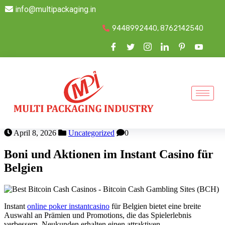
info@multipackaging.in
9448992440, 8762142540
April 8, 2026
Uncategorized
0
Boni und Aktionen im Instant Casino für
Belgien
Instant
online poker instantcasino
für Belgien bietet eine breite
Auswahl an Prämien und Promotions, die das Spielerlebnis
verbessern. Neukunden erhalten einen attraktiven