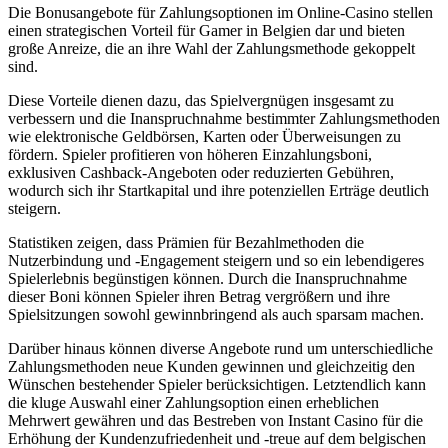
Die Bonusangebote für Zahlungsoptionen im Online-Casino stellen
einen strategischen Vorteil für Gamer in Belgien dar und bieten
große Anreize, die an ihre Wahl der Zahlungsmethode gekoppelt
sind.
Diese Vorteile dienen dazu, das Spielvergnügen insgesamt zu
verbessern und die Inanspruchnahme bestimmter Zahlungsmethoden
wie elektronische Geldbörsen, Karten oder Überweisungen zu
fördern. Spieler profitieren von höheren Einzahlungsboni,
exklusiven Cashback-Angeboten oder reduzierten Gebühren,
wodurch sich ihr Startkapital und ihre potenziellen Erträge deutlich
steigern.
Statistiken zeigen, dass Prämien für Bezahlmethoden die
Nutzerbindung und -Engagement steigern und so ein lebendigeres
Spielerlebnis begünstigen können. Durch die Inanspruchnahme
dieser Boni können Spieler ihren Betrag vergrößern und ihre
Spielsitzungen sowohl gewinnbringend als auch sparsam machen.
Darüber hinaus können diverse Angebote rund um unterschiedliche
Zahlungsmethoden neue Kunden gewinnen und gleichzeitig den
Wünschen bestehender Spieler berücksichtigen. Letztendlich kann
die kluge Auswahl einer Zahlungsoption einen erheblichen
Mehrwert gewähren und das Bestreben von Instant Casino für die
Erhöhung der Kundenzufriedenheit und -treue auf dem belgischen