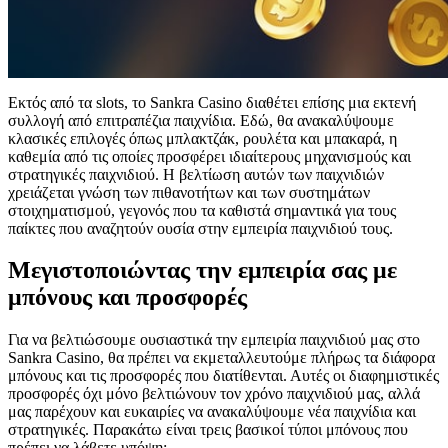
Εκτός από τα slots, το Sankra Casino διαθέτει επίσης μια εκτενή
συλλογή από επιτραπέζια παιχνίδια. Εδώ, θα ανακαλύψουμε
κλασικές επιλογές όπως μπλακτζάκ, ρουλέτα και μπακαρά, η
καθεμία από τις οποίες προσφέρει ιδιαίτερους μηχανισμούς και
στρατηγικές παιχνιδιού. Η βελτίωση αυτών των παιχνιδιών
χρειάζεται γνώση των πιθανοτήτων και των συστημάτων
στοιχηματισμού, γεγονός που τα καθιστά σημαντικά για τους
παίκτες που αναζητούν ουσία στην εμπειρία παιχνιδιού τους.
Μεγιστοποιώντας την εμπειρία σας με
μπόνους και προσφορές
Για να βελτιώσουμε ουσιαστικά την εμπειρία παιχνιδιού μας στο
Sankra Casino, θα πρέπει να εκμεταλλευτούμε πλήρως τα διάφορα
μπόνους και τις προσφορές που διατίθενται. Αυτές οι διαφημιστικές
προσφορές όχι μόνο βελτιώνουν τον χρόνο παιχνιδιού μας, αλλά
μας παρέχουν και ευκαιρίες να ανακαλύψουμε νέα παιχνίδια και
στρατηγικές. Παρακάτω είναι τρεις βασικοί τύποι μπόνους που
πρέπει να λάβετε υπόψη: