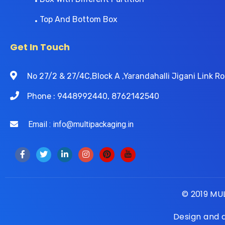
Top And Bottom Box
Get In Touch
No 27/2 & 27/4C,Block A ,Yarandahalli Jigani Link
Phone : 9448992440, 8762142540
Email : info@multipackaging.in
© 2019 MU
Design and