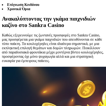
Επίγνωση Κινδύνου
Χρονικά Όρια
Ανακαλύπτοντας την γκάμα παιχνιδιών
καζίνο στο Sankra Casino
Καθώς εξερευνούμε τις ζωντανές προσφορές στο Sankra Casino,
μας προσφέρεται μια γκάμα παιχνιδιών που απευθύνονται σε κάθε
τύπο παίκτη. Τα κουλοχέρηδες είναι ιδιαίτερα σημαντικά, με μια
εκπληκτική επιλογή θεμάτων και δομών πληρωμών. Ποικίλλουν
από παραδοσιακά φρουτάκια μέχρι μοντέρνα βίντεο κουλοχέρηδες,
προσφέροντας όχι μόνο ψυχαγωγία αλλά και μια στρατηγική
ευκαιρία για έμπειρους παίκτες.