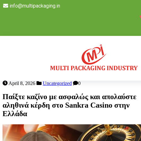
info@multipackaging.in
April 8, 2026
Uncategorized
0
Παίξτε καζίνο με ασφαλώς και απολαύστε
αληθινά κέρδη στο Sankra Casino στην
Ελλάδα