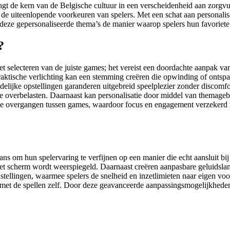
t de kern van de Belgische cultuur in een verscheidenheid aan zorgvu
 de uiteenlopende voorkeuren van spelers. Met een schat aan personalis
 deze gepersonaliseerde thema’s de manier waarop spelers hun favoriete
?
selecteren van de juiste games; het vereist een doordachte aanpak van 
n praktische verlichting kan een stemming creëren die opwinding of onts
delijke opstellingen garanderen uitgebreid speelplezier zonder discom
 te overbelasten. Daarnaast kan personalisatie door middel van themag
oze overgangen tussen games, waardoor focus en engagement verzekerd 
 om hun spelervaring te verfijnen op een manier die echt aansluit bij h
op het scherm wordt weerspiegeld. Daarnaast creëren aanpasbare geluid
tellingen, waarmee spelers de snelheid en inzetlimieten naar eigen voo
et de spellen zelf. Door deze geavanceerde aanpassingsmogelijkheden a