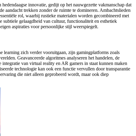
 en hedendaagse innovatie, gedijt op het nauwgezette vakmanschap dat
 de aandacht trekken zonder de ruimte te domineren. Ambachtslieden
essentiële rol, waarbij rustieke materialen worden gecombineerd met
ubtiele gelaagdheid van cultuur, functionaliteit en esthetiek
gen aspiraties voor persoonlijke stijl weerspiegelt.
learning zich verder vooruitgaan, zijn gamingplatforms zoals
erelden. Geavanceerde algoritmes analyseren het handelen, de
e integratie van virtual reality en AR gamers in staat kunnen maken
iseerde technologie kan ook een functie vervullen door transparantie
ervaring die niet alleen geprobeerd wordt, maar ook diep