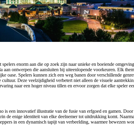
t spelers enorm aan die op zoek zijn naar unieke en boeiende omgevin
a aan ontwerpen die aansluiten bij uiteenlopende voorkeuren. Elk thema
ijke oase. Spelers kunnen zich een weg banen door verschillende genres
cultuur. Deze veelzijdigheid verbetert niet alleen de visuele aantrekk
ing naar een hoger niveau tillen en ervoor zorgen dat elke speler een un
s een innovatief illustratie van de fusie van erfgoed en gamen. Door d
n de enige identiteit van elke deelnemer tot uitdrukking komt. Naarm
heppers in een dynamisch tapijt van verbeelding, waarmee bewezen wor