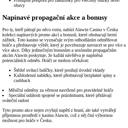
Přístupná podpora pro zákazníky pro všechny otázky nebo
obavy
Napínavé propagační akce a bonusy
Pro ty, kteří pátrají po něco extra, nabízí Alawin Casino v Česku
kolekci napínavých promo akcí a bonusů, které obohacují herní
zážitek. Toto kasino se vyznačuje svým odhodláním odměňovat
hráče a představuje výběr, který je povzbuzuje navracet se pro více a
více akce. Díky jedinečným bonusům a sezónním propagačním
akcím Alawin poskytuje, že každá návštěva je naplněná
potenciálních odměn. Hráči se mohou očekávat:
Štědré uvítací balíčky, které posilují úvodní vklady
Každodenní nabídky, které představují bezplatné spiny a
cashback
Měsíční odměny za věrnost navržené pro pravidelné hráče
Speciální události spojené se prázdninami, které přidávají
sváteční radost
Tyto promo akce nejen zvyšují napětí z hraní, ale také vytvářejí
příjemnou prostředí v kasinu Alawin, což z něj činí výbornou
možnost pro hráče v Česku.