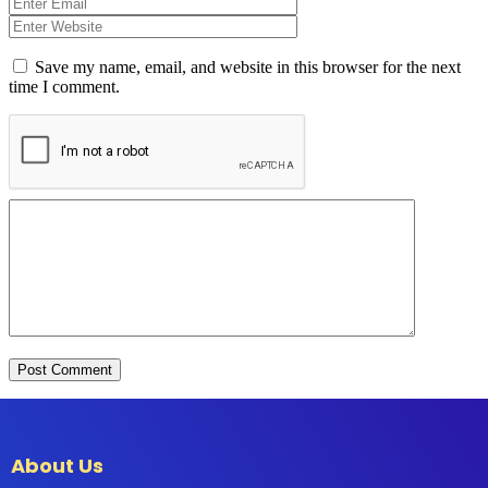
Save my name, email, and website in this browser for the next
time I comment.
About Us