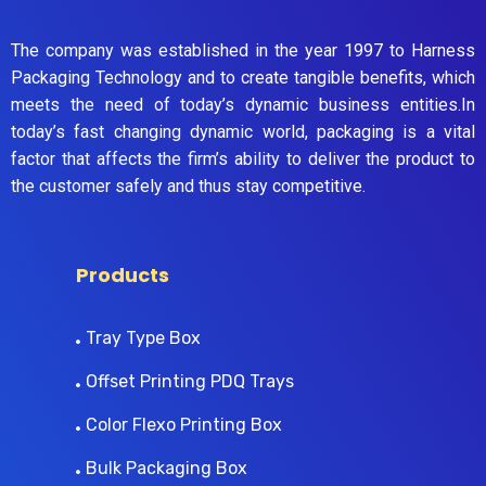
The company was established in the year 1997 to Harness
Packaging Technology and to create tangible benefits, which
meets the need of today’s dynamic business entities.In
today’s fast changing dynamic world, packaging is a vital
factor that affects the firm’s ability to deliver the product to
the customer safely and thus stay competitive.
Products
Tray Type Box
Offset Printing PDQ Trays
Color Flexo Printing Box
Bulk Packaging Box