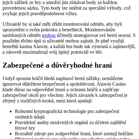
jejich zážitek ze hry a umožní jim získávat body za každou
provedenou sázku. Tyto body lze směnit za speciální výhody, což
zvyšuje jejich pravděpodobnost výhry.
Uživatelé by si také měli zřídit monitorování odměn, aby byli
upozorněni o svém pokroku a benefitech. Monitorováním
nasbíraných odměn
mohou
účinněji strategizovat své herní sezení. S
použitím těchto tipů si uživatelé mohou zajistit, že plně využijí
benefitů kasina Alawin, a každá hra bude tak výnosná a zajímavější,
a zároveň maximalizují svůj úplný potenciál ve hře.
Zabezpečené a důvěryhodné hraní
I když spousta hráčů hledá napínavé herní zážitky, nemůžeme
ignorovat důležitost bezpečnosti a spolehlivosti. Alawin Casino
klade důraz na odpovědné hraní a ochranu hráčů a zajišťuje
zabezpečené okolí pro všechny. Jejich závazek k zabezpečení je
zřejmý z rozličných kroků, mezi která spadají:
Robustní kryptografická technologie pro zabezpečení
osobních údajů
Pravidelné audity nezávislých orgánů za účelem zajištění
férové hry
Rozsáhlé zdroje pro zodpovědné hraní, které asistují hráčům