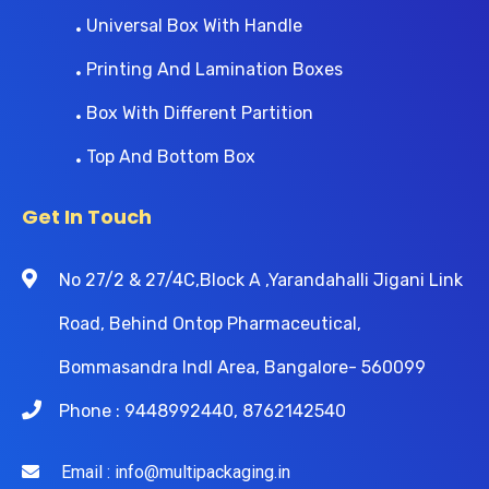
Universal Box With Handle
Printing And Lamination Boxes
Box With Different Partition
Top And Bottom Box
Get In Touch
No 27/2 & 27/4C,Block A ,Yarandahalli Jigani Link
Road, Behind Ontop Pharmaceutical,
Bommasandra Indl Area, Bangalore- 560099
Phone : 9448992440, 8762142540
Email : info@multipackaging.in