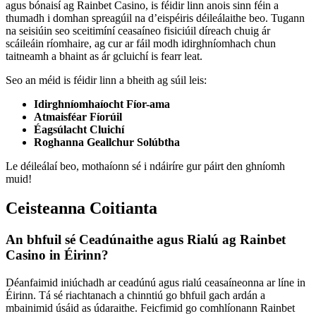
agus bónaisí ag Rainbet Casino, is féidir linn anois sinn féin a
thumadh i domhan spreagúil na d’eispéiris déileálaithe beo. Tugann
na seisiúin seo sceitimíní ceasaíneo fisiciúil díreach chuig ár
scáileáin ríomhaire, ag cur ar fáil modh idirghníomhach chun
taitneamh a bhaint as ár gcluichí is fearr leat.
Seo an méid is féidir linn a bheith ag súil leis:
Idirghníomhaíocht Fíor-ama
Atmaisféar Fíorúil
Éagsúlacht Cluichí
Roghanna Geallchur Solúbtha
Le déileálaí beo, mothaíonn sé i ndáiríre gur páirt den ghníomh
muid!
Ceisteanna Coitianta
An bhfuil sé Ceadúnaithe agus Rialú ag Rainbet
Casino in Éirinn?
Déanfaimid iniúchadh ar ceadúnú agus rialú ceasaíneonna ar líne in
Éirinn. Tá sé riachtanach a chinntiú go bhfuil gach ardán a
mbainimid úsáid as údaraithe. Feicfimid go comhlíonann Rainbet