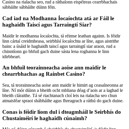
Casino na rialacha seo, rud a ráthaíonn eispéireas cearrbhachais
sábháilte sábháilte dúinn féin.
Cad iad na Modhanna Íocaíochta atá ar Fáil le
haghaidh Taiscí agus Tarraingtí Siar?
Maidir le modhanna íocaíochta, tá réimse leathan againn. Is féidir
linn cártaí creidmheasa, seirbhísí íocaíochta ar líne, agus aistrithe
bainc a úsáid le haghaidh taiscí agus tarraingtí siar araon, rud a
chinntíonn go bhfuil gach duine sásta lena roghanna le linn
idirbheart.
An bhfuil teorainneacha aoise ann maidir le
chearrbhachas ag Rainbet Casino?
Sea, tá teorainneacha aoise ann maidir le himirt ag ceasaíneonna ar
líne. Ní mór dúinn a bheith ocht mbliana déag d’aois ar a laghad le
bheith cláraithe. Tá sé riachtanach cloí leis na rialacha seo chun
atmaisféar spraoi shábháilte agus fhreagrach a ráthú do gach duine.
Conas is féidir liom dul i dteagmháil le Seirbhís do
Chustaiméirí le haghaidh cúnaimh?