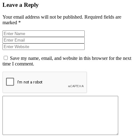
Leave a Reply
Your email address will not be published.
Required fields are
marked
*
Save my name, email, and website in this browser for the next
time I comment.