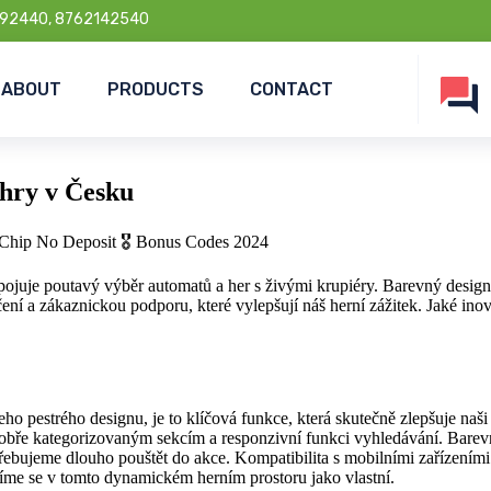
92440, 8762142540
ABOUT
PRODUCTS
CONTACT
 hry v Česku
pojuje poutavý výběr automatů a her s živými krupiéry. Barevný design 
í a zákaznickou podporu, které vylepšují náš herní zážitek. Jaké ino
eho pestrého designu, je to klíčová funkce, která skutečně zlepšuje n
bře kategorizovaným sekcím a responzivní funkci vyhledávání. Barevná 
třebujeme dlouho pouštět do akce. Kompatibilita s mobilními zařízením
cítíme se v tomto dynamickém herním prostoru jako vlastní.