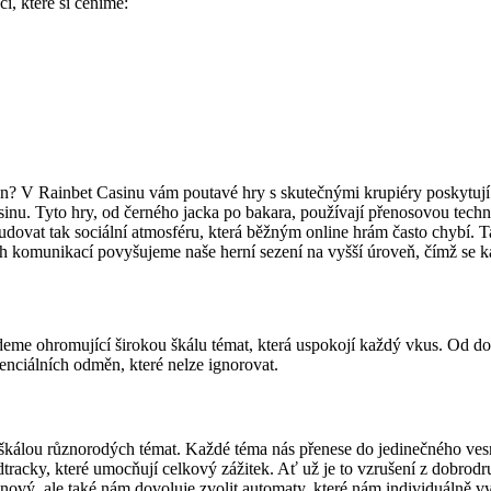
í, které si ceníme:
 ven? V Rainbet Casinu vám poutavé hry s skutečnými krupiéry poskytuj
inu. Tyto hry, od černého jacka po bakara, používají přenosovou techno
budovat tak sociální atmosféru, která běžným online hrám často chybí. T
komunikací povyšujeme naše herní sezení na vyšší úroveň, čímž se každ
e ohromující širokou škálu témat, která uspokojí každý vkus. Od dob
tenciálních odměn, které nelze ignorovat.
škálou různorodých témat. Každé téma nás přenese do jedinečného vesmí
tracky, které umocňují celkový zážitek. Ať už je to vzrušení z dobrodr
 nový, ale také nám dovoluje zvolit automaty, které nám individuálně vy