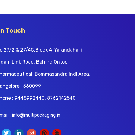
In Touch
o 27/2 & 27/4C,Block A ,Yarandahalli
igani Link Road, Behind Ontop
harmaceutical, Bommasandra Indl Area,
angalore- 560099
hone : 9448992440, 8762142540
il : info@multipackaging.in