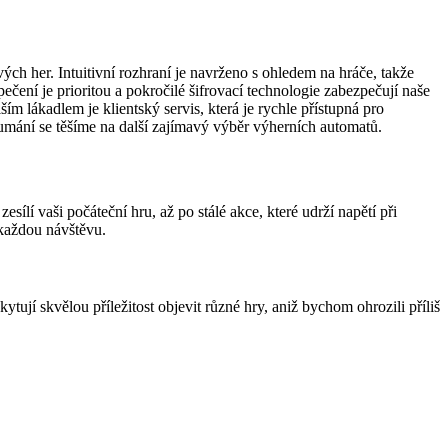
ých her. Intuitivní rozhraní je navrženo s ohledem na hráče, takže
ečení je prioritou a pokročilé šifrovací technologie zabezpečují naše
ím lákadlem je klientský servis, která je rychle přístupná pro
umání se těšíme na další zajímavý výběr výherních automatů.
ílí vaši počáteční hru, až po stálé akce, které udrží napětí při
 každou návštěvu.
tují skvělou příležitost objevit různé hry, aniž bychom ohrozili příliš