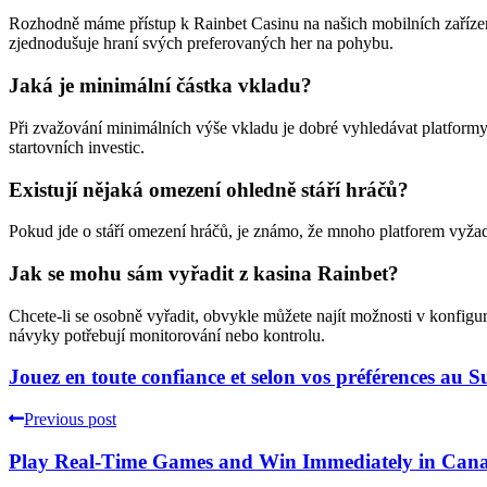
Rozhodně máme přístup k Rainbet Casinu na našich mobilních zařízen
zjednodušuje hraní svých preferovaných her na pohybu.
Jaká je minimální částka vkladu?
Při zvažování minimálních výše vkladu je dobré vyhledávat platformy
startovních investic.
Existují nějaká omezení ohledně stáří hráčů?
Pokud jde o stáří omezení hráčů, je známo, že mnoho platforem vyžaduj
Jak se mohu sám vyřadit z kasina Rainbet?
Chcete-li se osobně vyřadit, obvykle můžete najít možnosti v konfigu
návyky potřebují monitorování nebo kontrolu.
Jouez en toute confiance et selon vos préférences au 
Previous post
Play Real-Time Games and Win Immediately in Can