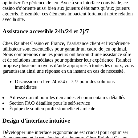
optimiser l’expérience de jeu. Avec à son interface conviviale, ce
casino s’s’oriente aussi bien aux joueurs débutants qu’aux joueurs
aguerris. Ensemble, ces éléments impactent fortement notre relation
avec la site.
Assistance accessible 24h/24 et 7j/7
Chez Rainbet Casino en France, l’assistance client et l’expérience
utilisateur sont essentielles pour garantir un cadre de jeu optimal.
Nous comprenons que les joueurs ont besoin d’une assistance sûre
et de solutions immédiates pour optimiser leur expérience. Rainbet
propose plusieurs moyens d’aide appropriés à toutes les choix, vous
garantissant ainsi une réponse en un instant en cas de nécessité.
Discussion en live 24h/24 et 7j/7 pour des solutions
immédiates
Adresse e-mail pour les demandes et commentaires détaillés
Section FAQ détaillée pour le self-service
Équipe de soutien professionnelle et amicale
Design d’interface intuitive
Développer une interface ergonomique est crucial pour optimiser
l’engagement et la satisfaction des joueurs. Chez Rainbet Casino,