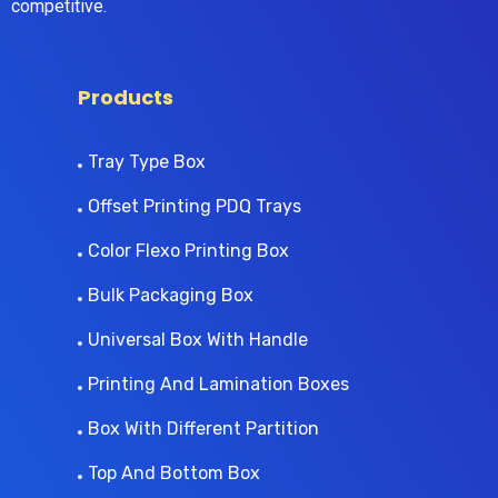
competitive.
Products
Tray Type Box
Offset Printing PDQ Trays
Color Flexo Printing Box
Bulk Packaging Box
Universal Box With Handle
Printing And Lamination Boxes
Box With Different Partition
Top And Bottom Box