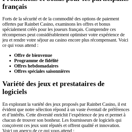
français
Forts de la sécurité et de la commodité des options de paiement
offertes par Rainbet Casino, examinons les offres et bonus
spécialement créés pour les joueurs français. Comprendre ces
récompenses peut considérablement optimiser votre expérience de
jeu et rendre votre séjour au casino encore plus récompensant. Voici
ce qui vous attend :
Offre de bienvenue
Programme de fidélité
Offres hebdomadaires
Offres spéciales saisonnières
Variété des jeux et prestataires de
logiciels
En explorant la variété des jeux proposés par Rainbet Casino, il est
évident que notre sélection répond à un vaste éventail de préférences
et d’intérêts. Cette diversité enrichit l’expérience de jeu et permet à
chacun de trouver son bonheur. Les fournisseurs de logiciels qui
conçoivent ces jeux sont réputés et offrent qualité et innovation.
Voici un aperçu de ce qui vous attend :