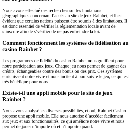
Nous avons effectué des recherches sur les limitations
géographiques concernant l’accès au site de jeux Rainbet, et il est
évident que certains nations puissent être soumis à des limitations. Il
est donc essentiel de vérifier la réglementation locale avant de
s’inscrire afin de s’vérifier de ne pas enfreindre la loi.
Comment fonctionnent les systèmes de fidélisation au
casino Rainbet ?
Les programmes de fidélité du casino Rainbet nous gratifient pour
notre participation aux jeux. Chaque jeu nous permet de gagner des
crédits, échangeables contre des bonus ou des prix. Ces systèmes
enrichissent notre vivre et nous incitent à poursuivre le jeu, ce qui est
très bénéfique pour nous.
Existe-t-il une appli mobile pour le site de jeux
Rainbet ?
Nous avons analysé les diverses possibilités, et oui, Rainbet Casino
propose une appli mobile. Elle nous autorise d’accéder facilement
aux jeux et aux fonctionnalités, ce qui améliore notre vivre et nous
permet de jouer n’importe où et n’importe quand.