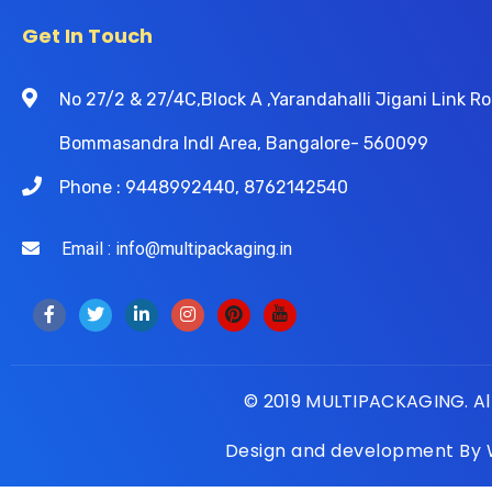
Get In Touch
No 27/2 & 27/4C,Block A ,Yarandahalli Jigani Link 
Bommasandra Indl Area, Bangalore- 560099
Phone : 9448992440, 8762142540
Email : info@multipackaging.in
© 2019 MULTIPACKAGING. All
Design and development By