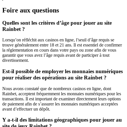
Foire aux questions
Quelles sont les critères d’âge pour jouer au site
Rainbet ?
Lorsqu’on réfléchit aux casinos en ligne, l’seuil d’âge requis se
trouve généralement entre 18 et 21 ans. Il est essentiel de confirmer
la réglementation en cours dans votre pays ou zone afin de vous
garantir que vous avez l’âge requis avant de participer à tout
divertissement.
Est-il possible de employer les monnaies numériques
pour réaliser des opérations au site Rainbet ?
Nous avons constaté que de nombreux casinos en ligne, dont
Rainbet, acceptent fréquemment les monnaies numériques pour les
transactions. Il est important de examiner directement leurs options
de paiement afin de s’assurer les monnaies numériques acceptées
avant d’effectuer un dépôt.
Y a-t-il des limitations géographiques pour jouer au
site de jeux Rainbet ?