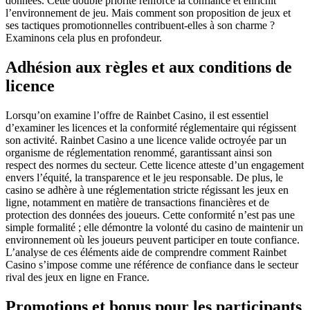
données. Cette double priorité renforce la confiance et enrichit
l’environnement de jeu. Mais comment son proposition de jeux et
ses tactiques promotionnelles contribuent-elles à son charme ?
Examinons cela plus en profondeur.
Adhésion aux règles et aux conditions de
licence
Lorsqu’on examine l’offre de Rainbet Casino, il est essentiel
d’examiner les licences et la conformité réglementaire qui régissent
son activité. Rainbet Casino a une licence valide octroyée par un
organisme de réglementation renommé, garantissant ainsi son
respect des normes du secteur. Cette licence atteste d’un engagement
envers l’équité, la transparence et le jeu responsable. De plus, le
casino se adhère à une réglementation stricte régissant les jeux en
ligne, notamment en matière de transactions financières et de
protection des données des joueurs. Cette conformité n’est pas une
simple formalité ; elle démontre la volonté du casino de maintenir un
environnement où les joueurs peuvent participer en toute confiance.
L’analyse de ces éléments aide de comprendre comment Rainbet
Casino s’impose comme une référence de confiance dans le secteur
rival des jeux en ligne en France.
Promotions et bonus pour les participants