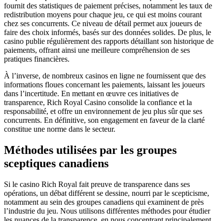
fournit des statistiques de paiement précises, notamment les taux de
redistribution moyens pour chaque jeu, ce qui est moins courant
chez ses concurrents. Ce niveau de détail permet aux joueurs de
faire des choix informés, basés sur des données solides. De plus, le
casino publie régulièrement des rapports détaillant son historique de
paiements, offrant ainsi une meilleure compréhension de ses
pratiques financières.
À l’inverse, de nombreux casinos en ligne ne fournissent que des
informations floues concernant les paiements, laissant les joueurs
dans l’incertitude. En mettant en œuvre ces initiatives de
transparence, Rich Royal Casino consolide la confiance et la
responsabilité, et offre un environnement de jeu plus sûr que ses
concurrents. En définitive, son engagement en faveur de la clarté
constitue une norme dans le secteur.
Méthodes utilisées par les groupes
sceptiques canadiens
Si le casino Rich Royal fait preuve de transparence dans ses
opérations, un débat différent se dessine, nourri par le scepticisme,
notamment au sein des groupes canadiens qui examinent de près
l’industrie du jeu. Nous utilisons différentes méthodes pour étudier
les nuances de la transparence, en nous concentrant principalement