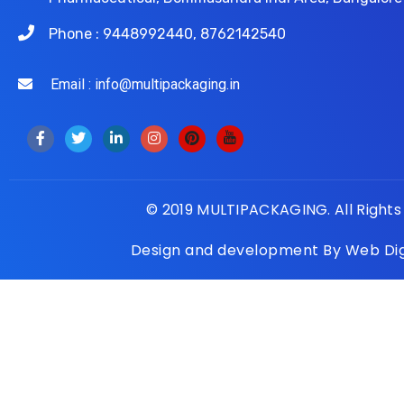
Phone : 9448992440, 8762142540
Email : info@multipackaging.in
© 2019 MULTIPACKAGING. All Rights
Design and development By
Web Dig