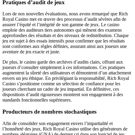
Pratiques d’audit de jeux
Lors de nos nouvelles évaluations, nous avons remarqué que Rich
Royal Casino met en œuvre des processus d’audit sévères afin de
assurer l’équité et l’intégrité de son gamme de jeux. Le casino
emploie des auditeurs tiers autonomes qui mènent des examens
approfondies des résultats et des niveaux de redistribution. Chaque
jeu est sujet à des essais intensifs pour confirmer que les résultats
sont conformes aux règles définies, assurant ainsi aux joueurs une
aventure de jeu exacte et juste.
De plus, le casino garde des archives d’audits clairs, offrant aux
joueurs d’consulter simplement à ces informations. Ces pratiques
augmentent la sûreté des utilisateurs et démontrent d’un attachement
envers un jeu éthique. En privilégiant la responsabilité, Rich Royal
Casino s’positionne comme un sélection de confiance pour les
joueurs cherchant un cadre de jeu impartial. En définitive, ces
dispositions d’audit rigoureuses montrent son engagement à des
standards fonctionnelles supérieures.
Producteurs de nombres stochastiques
Afin de consolider son engagement envers l’impartialité et
l’honnêteté des jeux, Rich Royal Casino utilise des générateurs de
nombres aléatoires (GNA) de dernier cri dans son logiciel de jeu.