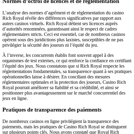
Normes d’octroi de licences et de réglementation
L’analyse des normes d’agrément et de réglementation du casino
Rich Royal révèle des différences significatives par rapport aux
autres casinos virtuels. Rich Royal détient ses licences auprès
d’autorités renommées, garantissant ainsi le respect de cadres
réglementaires stricts. Ceci est essentiel, car de nombreux casinos
opèrent sous des juridictions plus laxistes, susceptibles de ne pas
privilégier la sécurité des joueurs ni l’équité du jeu.
À l’inverse, les concurrents établis font souvent appel à des
organismes de test externes, ce qui renforce la confiance en certifiant
l’équité des jeux. Nous constatons que si Rich Royal respecte les
réglementations fondamentales, sa transparence quant à ses pratiques
opérationnelles laisse à désirer. En conciliant des mesures
réglementaires optimales et la protection des joueurs, Casino Rich
Royal pourrait améliorer sa fiabilité et sa crédibilité, et ainsi se
positionner plus avantageusement sur le marché concurrentiel des
jeux en ligne.
Pratiques de transparence des paiements
De nombreux casinos en ligne privilégient la transparence des
paiements, mais les pratiques de Casino Rich Royal se distinguent
sur plusieurs points clés. Nous avons constaté que Royal Rich