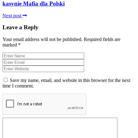
kasynie Mafia dla Polski
Next post
Leave a Reply
Your email address will not be published.
Required fields are
marked
*
Save my name, email, and website in this browser for the next
time I comment.