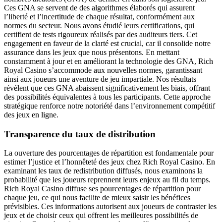
Ces GNA se servent de des algorithmes élaborés qui assurent
l’liberté et l’incertitude de chaque résultat, conformément aux
normes du secteur. Nous avons étudié leurs certifications, qui
certifient de tests rigoureux réalisés par des auditeurs tiers. Cet
engagement en faveur de la clarté est crucial, car il consolide notre
assurance dans les jeux que nous présentons. En mettant
constamment à jour et en améliorant la technologie des GNA, Rich
Royal Casino s’accommode aux nouvelles normes, garantissant
ainsi aux joueurs une aventure de jeu impartiale. Nos résultats
révèlent que ces GNA abaissent significativement les biais, offrant
des possibilités équivalentes à tous les participants. Cette approche
stratégique renforce notre notoriété dans l’environnement compétitif
des jeux en ligne.
Transparence du taux de distribution
La ouverture des pourcentages de répartition est fondamentale pour
estimer l’justice et l’honnêteté des jeux chez Rich Royal Casino. En
examinant les taux de redistribution diffusés, nous examinons la
probabilité que les joueurs reprennent leurs enjeux au fil du temps.
Rich Royal Casino diffuse ses pourcentages de répartition pour
chaque jeu, ce qui nous facilite de mieux saisir les bénéfices
prévisibles. Ces informations autorisent aux joueurs de contraster les
jeux et de choisir ceux qui offrent les meilleures possibilités de