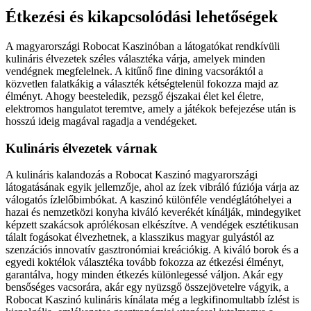
Étkezési és kikapcsolódási lehetőségek
A magyarországi Robocat Kaszinóban a látogatókat rendkívüli
kulináris élvezetek széles választéka várja, amelyek minden
vendégnek megfelelnek. A kitűnő fine dining vacsoráktól a
közvetlen falatkákig a választék kétségtelenül fokozza majd az
élményt. Ahogy beesteledik, pezsgő éjszakai élet kel életre,
elektromos hangulatot teremtve, amely a játékok befejezése után is
hosszú ideig magával ragadja a vendégeket.
Kulináris élvezetek várnak
A kulináris kalandozás a Robocat Kaszinó magyarországi
látogatásának egyik jellemzője, ahol az ízek vibráló fúziója várja az
válogatós ízlelőbimbókat. A kaszinó különféle vendéglátóhelyei a
hazai és nemzetközi konyha kiváló keverékét kínálják, mindegyiket
képzett szakácsok aprólékosan elkészítve. A vendégek esztétikusan
tálalt fogásokat élvezhetnek, a klasszikus magyar gulyástól az
szenzációs innovatív gasztronómiai kreációkig. A kiváló borok és a
egyedi koktélok választéka tovább fokozza az étkezési élményt,
garantálva, hogy minden étkezés különlegessé váljon. Akár egy
bensőséges vacsorára, akár egy nyüzsgő összejövetelre vágyik, a
Robocat Kaszinó kulináris kínálata még a legkifinomultabb ízlést is