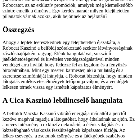
Robocatot, az az exkluzív promóciók, amelyek még kiemelkedőbb
szintre emelik a élményt. Egy kérdés marad: milyen felejthetetlen
pillanatok várnak azokra, akik bejönnek az bejáratán?
Összegzés
Ahogy a leplek leereszkednek egy felejthetetlen éjszakára, a
Robocat Kaszinó a belföldi szórakoztató szektor látványosságának
zászlóshajójaként ragyog. Élénk hangulatával, sokszínű
játéklehetőségeivel és kivételes vendégszolgálatával minden
vendéget arra invitál, hogy fedezze fel az izgalom és a fényűzés
birodalmában. Mint egy mesteri karmester, aki a mulatság és a
szerencse szimfóniáját irányítja, a Robocat biztosítja, hogy minden
látogatás emlékezetes élmények tetőpontja váljon, és a vendégek
lelkesen térnek vissza egy ismételt káprázatos élményért.
A Cica Kaszinó lebilincselő hangulata
A belföldi Macska Kaszinó vibráló energiája már attól a perctől
kezdve magával ragadja a látogatókat, hogy áthaladnak az ajtón. Ez
a neves intézmény a exkluzív dekoráció, a élénk világítás és a
kézzelfogható várakozás feszültségének káprázatos fúziója. Az
lelkes csevegés, a zsetonok csörgése és a játékgépek szabályos