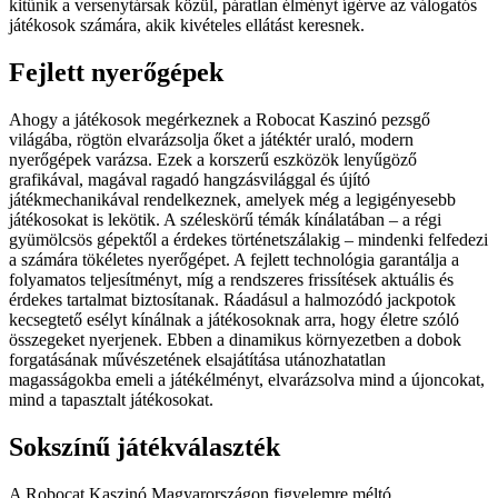
kitűnik a versenytársak közül, páratlan élményt ígérve az válogatós
játékosok számára, akik kivételes ellátást keresnek.
Fejlett nyerőgépek
Ahogy a játékosok megérkeznek a Robocat Kaszinó pezsgő
világába, rögtön elvarázsolja őket a játéktér uraló, modern
nyerőgépek varázsa. Ezek a korszerű eszközök lenyűgöző
grafikával, magával ragadó hangzásvilággal és újító
játékmechanikával rendelkeznek, amelyek még a legigényesebb
játékosokat is lekötik. A széleskörű témák kínálatában – a régi
gyümölcsös gépektől a érdekes történetszálakig – mindenki felfedezi
a számára tökéletes nyerőgépet. A fejlett technológia garantálja a
folyamatos teljesítményt, míg a rendszeres frissítések aktuális és
érdekes tartalmat biztosítanak. Ráadásul a halmozódó jackpotok
kecsegtető esélyt kínálnak a játékosoknak arra, hogy életre szóló
összegeket nyerjenek. Ebben a dinamikus környezetben a dobok
forgatásának művészetének elsajátítása utánozhatatlan
magasságokba emeli a játékélményt, elvarázsolva mind a újoncokat,
mind a tapasztalt játékosokat.
Sokszínű játékválaszték
A Robocat Kaszinó Magyarországon figyelemre méltó