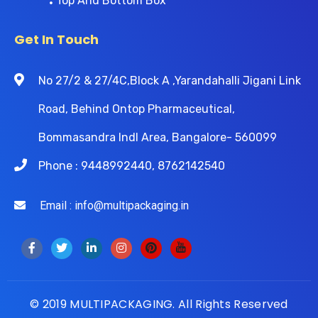
Top And Bottom Box
Get In Touch
No 27/2 & 27/4C,Block A ,Yarandahalli Jigani Link
Road, Behind Ontop Pharmaceutical,
Bommasandra Indl Area, Bangalore- 560099
Phone : 9448992440, 8762142540
Email : info@multipackaging.in
© 2019 MULTIPACKAGING. All Rights Reserved