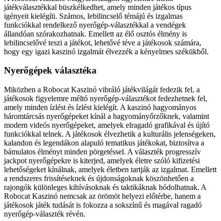
játékválasztékkal büszkélkedhet, amely minden játékos típus
igényeit kielégíti. Számos, lebilincselő témájú és izgalmas
funkciókkal rendelkező nyerőgép-választékkal a vendégek
állandóan szórakozhatnak. Emellett az élő osztós élmény is
lebilincselővé teszi a játékot, lehetővé téve a játékosok számára,
hogy egy igazi kaszinó izgalmát élvezzék a kényelmes székükből.
Nyerőgépek választéka
Miközben a Robocat Kaszinó vibráló játékvilágát fedezik fel, a
játékosok figyelemre méltó nyerőgép-választékot fedezhetnek fel,
amely minden ízlést és ízlést kielégít. A kaszinó hagyományos
háromtárcsás nyerőgépeket kínál a hagyományőrzőknek, valamint
modern videós nyerőgépeket, amelyek elragadó grafikával és újító
funkciókkal telnek. A játékosok élvezhetik a kulturális jelenségeken,
kalandon és legendákon alapuló tematikus játékokat, biztosítva a
bámulatos élményt minden pörgetéssel. A választék progresszív
jackpot nyerőgépekre is kiterjed, amelyek életre szóló kifizetési
lehetőségeket kínálnak, amelyek életben tartják az izgalmat. Emellett
a rendszeres frissítéseknek és újdonságoknak köszönhetően a
rajongók különleges kihívásoknak és taktikáknak hódolhatnak. A
Robocat Kaszinó nemcsak az örömöt helyezi előtérbe, hanem a
játékosok játék tudását is fokozza a sokszínű és magával ragadó
nyerőgép-választék révén.