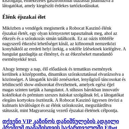
kiszolgálja, emlékezetes gasztronómiai utazással jutalmazva a
látogatókat, amely kiegészíti érdekes tartózkodásukat.
Élénk éjszakai élet
Miközben a vendégek megismerik a Robocat Kaszinó élénk
éjszakai életét, egy olyan környezetet tapasztalnak meg, ahol az
étkezés és a szórakozás simán találkozik. Ez az oázis többféle
nagyszerű étkezési lehetőséget kínál, az kifinomult nemzetközi
konyháktól az eredeti helyi ízekig, a sokféle ízléseknek kielégítve. A
hangulat gazdagítja az élményt, és az étkezéseket maradandó
eseményekké teszi.
Ahogy lemegy a nap, élő előadások és tematikus események
kerülnek a középpontba, dinamikus szórakoztatással elvarázsolva a
közönséget. A látogatók kiváló zenészeket, lenyűgöző táncosokat és
lebilincselő show-műsorokat élvezhetnek, amelyek egész éjjel
magas szinten tartják a hangulatot. A stílusos bárokban innovatív
koktélokat és prémium szeszes italokat szolgálnak fel, a látogatókat
elegáns kortyokra ösztönzik. A Robocat Kaszinó ügyesen ötvözi a
kulinaris kiválóságot és az élénk szórakozást, megszilárdítva
státuszát, mint Magyarország vezető éjszakai életének célpontja.
თქვენი VIP კაზინოს დანიშნულების ადგილი
პრემიუმ თამაშისთვის საქართველოში Efbet