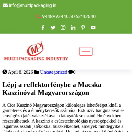
info@multipackaging.in
9448992440, 8762142540
April 8, 2026
Uncategorized
0
Lépj a reflektorfénybe a Macska
Kaszinóval Magyarországon
A Cica Kaszinó Magyarországon különleges lehetőséget kínál a
gamblerek és a élménykeresők számára. Exkluzív hangulatával és
lenyűgöző játékválasztékával a látogatók sokszínű élményekben
részesülhetnek. A kaszinó a csúcstechnológiás nyerőgépekkel és
izgalmas asztali játékokkal büszkélkedhet, amelyek mindegyike a
játékosok elvarázsolására szolgál. De ami igazán megkülönbözteti a