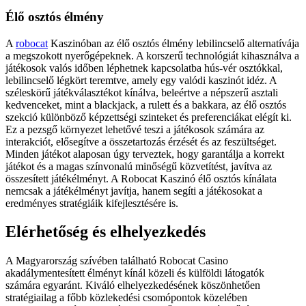
Élő osztós élmény
A
robocat
Kaszinóban az élő osztós élmény lebilincselő alternatívája
a megszokott nyerőgépeknek. A korszerű technológiát kihasználva a
játékosok valós időben léphetnek kapcsolatba hús-vér osztókkal,
lebilincselő légkört teremtve, amely egy valódi kaszinót idéz. A
széleskörű játékválasztékot kínálva, beleértve a népszerű asztali
kedvenceket, mint a blackjack, a rulett és a bakkara, az élő osztós
szekció különböző képzettségi szinteket és preferenciákat elégít ki.
Ez a pezsgő környezet lehetővé teszi a játékosok számára az
interakciót, elősegítve a összetartozás érzését és az feszültséget.
Minden játékot alaposan úgy terveztek, hogy garantálja a korrekt
játékot és a magas színvonalú minőségű közvetítést, javítva az
összesített játékélményt. A Robocat Kaszinó élő osztós kínálata
nemcsak a játékélményt javítja, hanem segíti a játékosokat a
eredményes stratégiáik kifejlesztésére is.
Elérhetőség és elhelyezkedés
A Magyarország szívében található Robocat Casino
akadálymentesített élményt kínál közeli és külföldi látogatók
számára egyaránt. Kiváló elhelyezkedésének köszönhetően
stratégiailag a főbb közlekedési csomópontok közelében