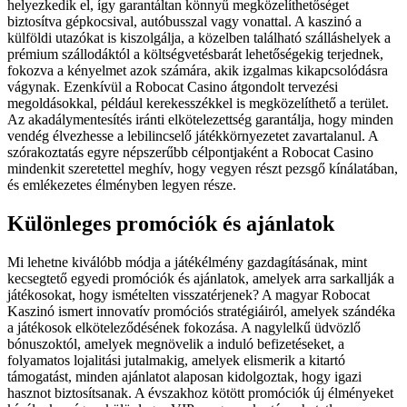
helyezkedik el, így garantáltan könnyű megközelíthetőséget
biztosítva gépkocsival, autóbusszal vagy vonattal. A kaszinó a
külföldi utazókat is kiszolgálja, a közelben található szálláshelyek a
prémium szállodáktól a költségvetésbarát lehetőségekig terjednek,
fokozva a kényelmet azok számára, akik izgalmas kikapcsolódásra
vágynak. Ezenkívül a Robocat Casino átgondolt tervezési
megoldásokkal, például kerekesszékkel is megközelíthető a terület.
Az akadálymentesítés iránti elkötelezettség garantálja, hogy minden
vendég élvezhesse a lebilincselő játékkörnyezetet zavartalanul. A
szórakoztatás egyre népszerűbb célpontjaként a Robocat Casino
mindenkit szeretettel meghív, hogy vegyen részt pezsgő kínálatában,
és emlékezetes élményben legyen része.
Különleges promóciók és ajánlatok
Mi lehetne kiválóbb módja a játékélmény gazdagításának, mint
kecsegtető egyedi promóciók és ajánlatok, amelyek arra sarkallják a
játékosokat, hogy ismételten visszatérjenek? A magyar Robocat
Kaszinó ismert innovatív promóciós stratégiáiról, amelyek szándéka
a játékosok elköteleződésének fokozása. A nagylelkű üdvözlő
bónuszoktól, amelyek megnövelik a induló befizetéseket, a
folyamatos lojalitási jutalmakig, amelyek elismerik a kitartó
támogatást, minden ajánlatot alaposan kidolgoztak, hogy igazi
hasznot biztosítsanak. A évszakhoz kötött promóciók új élményeket