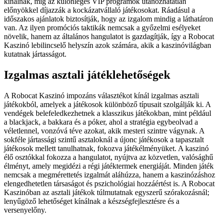
kínálnak, míg az különleges VIP programok utánozhatatlan
előnyökkel díjazzák a kockázatvállaló játékosokat. Ráadásul a
időszakos ajánlatok biztosítják, hogy az izgalom mindig a láthatáron
van. Az ilyen promóciós taktikák nemcsak a győzelmi esélyeket
növelik, hanem az általános hangulatot is gazdagítják, így a Robocat
Kaszinó lebilincselő helyszín azok számára, akik a kaszinóvilágban
kutatnak jártasságot.
Izgalmas asztali játéklehetőségek
A Robocat Kaszinó impozáns választékot kínál izgalmas asztali
játékokból, amelyek a játékosok különböző típusait szolgálják ki. A
vendégek belefeledkezhetnek a klasszikus játékokban, mint például
a blackjack, a bakkara és a póker, ahol a stratégia egybeolvad a
véletlennel, vonzóvá téve azokat, akik mesteri szintre vágynak. A
sokféle jártassági szintű asztaloknál a újonc játékosok a tapasztalt
játékosok mellett tanulhatnak, fokozva játékélményüket. A kaszinó
élő osztókkal fokozza a hangulatot, nyújtva az közvetlen, valósághű
élményt, amely megidézi a régi játéktermek energiáját. Minden játék
nemcsak a megmérettetés izgalmát aláhúzza, hanem a kaszinózáshoz
elengedhetetlen társaságot és pszichológiai hozzáértést is. A Robocat
Kaszinóban az asztali játékok túlmutatnak egyszerű szórakozásnál;
lenyűgöző lehetőséget kínálnak a készségfejlesztésre és a
versenyelőny.