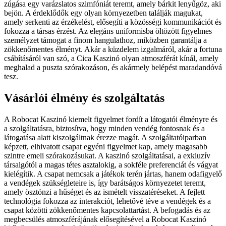
zúgása egy varázslatos szimfóniát teremt, amely bárkit lenyűgöz, aki
bejön. A érdeklődők egy olyan környezetben találják magukat,
amely serkenti az érzékelést, elősegíti a közösségi kommunikációt és
fokozza a társas érzést. Az elegáns uniformisba öltözött figyelmes
személyzet támogat a finom hangulathoz, miközben garantálja a
zökkenőmentes élményt. Akár a küzdelem izgalmáról, akár a fortuna
csábításáról van szó, a Cica Kaszinó olyan atmoszférát kínál, amely
meghalad a puszta szórakozáson, és akármely belépést maradandóvá
tesz.
Vásárlói élmény és szolgáltatás
A Robocat Kaszinó kiemelt figyelmet fordít a látogatói élményre és
a szolgáltatásra, biztosítva, hogy minden vendég fontosnak és a
látogatása alatt kiszolgáltnak érezze magát. A szolgáltatóiparban
képzett, elhivatott csapat egyéni figyelmet kap, amely magasabb
szintre emeli szórakozásukat. A kaszinó szolgáltatásai, a exkluzív
társalgótól a magas tétes asztalokig, a sokféle preferenciát és vágyat
kielégítik. A csapat nemcsak a játékok terén jártas, hanem odafigyelő
a vendégek szükségleteire is, így barátságos környezetet teremt,
amely ösztönzi a hűséget és az ismételt visszatéréseket. A fejlett
technológia fokozza az interakciót, lehetővé téve a vendégek és a
csapat közötti zökkenőmentes kapcsolattartást. A befogadás és az
megbecsülés atmoszférájának elősegítésével a Robocat Kaszinó