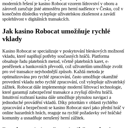
moderních řešení je kasino Robocat vzorem lídrovství v oboru a
zároveň zaručuje jisté atmosféru pro herní nadšence v Česku, což v
konečném důsledku vylepšuje uživatelskou zkušenost a zavádí
spolehlivost v digitálních transakcích.
Jak kasino Robocat umožňuje rychlé
vklady
Kasino Robocat se specializuje v poskytování bleskových možností
vkladu, které naplňují potřeby současných hráčů. Platforma
obsahuje řadu platebních metod, včetně platebních karet, e-
peněženek a bankovních převodů, což uživatelům umožňuje zvolit
pro své transakce nejvhodnější způsob. Každá metoda je
optimalizována pro rychlé zpracování, často umožňuje okamžité
provedení vkladu nebo rychlé zpracování, což vylepšuje uživatelský
zážitek. Robocat dále implementuje moderní šifrovací technologie,
které garantují zabezpečené transakce a zvyšují důvěru hráčů.
Intuitivní rozhraní kasina dále umožňuje plynulou navigaci a
jednoduché provádění vkladů. Díky prioritám v oblasti rychlého
zpracování a bezpečnosti se kasino Robocat staví jako přední hráč v
online hazardních hrách, reaguje na rychlé požadavky své hráčské
komunity a usnadňuje nerušený herní zážitek.