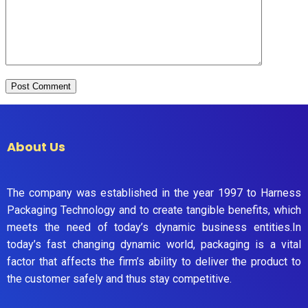
About Us
The company was established in the year 1997 to Harness
Packaging Technology and to create tangible benefits, which
meets the need of today’s dynamic business entities.In
today’s fast changing dynamic world, packaging is a vital
factor that affects the firm’s ability to deliver the product to
the customer safely and thus stay competitive.