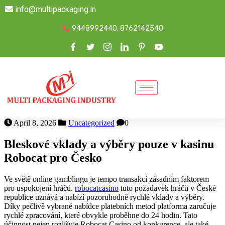
info@multipackaging.in
9448992440, 8762142540
April 8, 2026
Uncategorized
0
Bleskové vklady a výběry pouze v kasinu
Robocat pro Česko
Ve světě online gamblingu je tempo transakcí zásadním faktorem
pro uspokojení hráčů.
robocatcasino
tuto požadavek hráčů v České
republice uznává a nabízí pozoruhodně rychlé vklady a výběry.
Díky pečlivě vybrané nabídce platebních metod platforma zaručuje
rychlé zpracování, které obvykle proběhne do 24 hodin. Tato
účinnost nejen rozlišuje Robocat Casino od konkurence, ale také