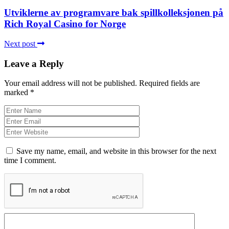
Utviklerne av programvare bak spillkolleksjonen på
Rich Royal Casino for Norge
Next post
Leave a Reply
Your email address will not be published.
Required fields are
marked
*
Save my name, email, and website in this browser for the next
time I comment.