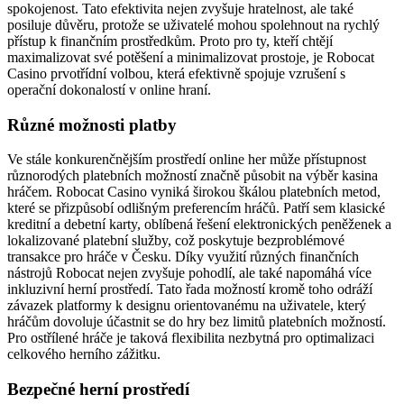
spokojenost. Tato efektivita nejen zvyšuje hratelnost, ale také
posiluje důvěru, protože se uživatelé mohou spolehnout na rychlý
přístup k finančním prostředkům. Proto pro ty, kteří chtějí
maximalizovat své potěšení a minimalizovat prostoje, je Robocat
Casino prvotřídní volbou, která efektivně spojuje vzrušení s
operační dokonalostí v online hraní.
Různé možnosti platby
Ve stále konkurenčnějším prostředí online her může přístupnost
různorodých platebních možností značně působit na výběr kasina
hráčem. Robocat Casino vyniká širokou škálou platebních metod,
které se přizpůsobí odlišným preferencím hráčů. Patří sem klasické
kreditní a debetní karty, oblíbená řešení elektronických peněženek a
lokalizované platební služby, což poskytuje bezproblémové
transakce pro hráče v Česku. Díky využití různých finančních
nástrojů Robocat nejen zvyšuje pohodlí, ale také napomáhá více
inkluzivní herní prostředí. Tato řada možností kromě toho odráží
závazek platformy k designu orientovanému na uživatele, který
hráčům dovoluje účastnit se do hry bez limitů platebních možností.
Pro ostřílené hráče je taková flexibilita nezbytná pro optimalizaci
celkového herního zážitku.
Bezpečné herní prostředí