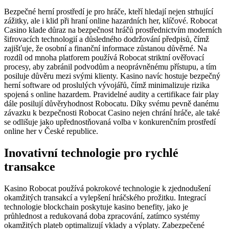
Bezpečné herní prostředí je pro hráče, kteří hledají nejen strhující
zážitky, ale i klid při hraní online hazardních her, klíčové. Robocat
Casino klade důraz na bezpečnost hráčů prostřednictvím moderních
šifrovacích technologií a důsledného dodržování předpisů, čímž
zajišťuje, že osobní a finanční informace zůstanou důvěrné. Na
rozdíl od mnoha platforem používá Robocat striktní ověřovací
procesy, aby zabránil podvodům a neoprávněnému přístupu, a tím
posiluje důvěru mezi svými klienty. Kasino navíc hostuje bezpečný
herní software od proslulých vývojářů, čímž minimalizuje rizika
spojená s online hazardem. Pravidelné audity a certifikace fair play
dále posilují důvěryhodnost Robocatu. Díky svému pevně danému
závazku k bezpečnosti Robocat Casino nejen chrání hráče, ale také
se odlišuje jako upřednostňovaná volba v konkurenčním prostředí
online her v České republice.
Inovativní technologie pro rychlé
transakce
Kasino Robocat používá pokrokové technologie k zjednodušení
okamžitých transakcí a vylepšení hráčského prožitku. Integrací
technologie blockchain poskytuje kasino benefity, jako je
průhlednost a redukovaná doba zpracování, zatímco systémy
okamžitých plateb optimalizují vklady a výplaty. Zabezpečené