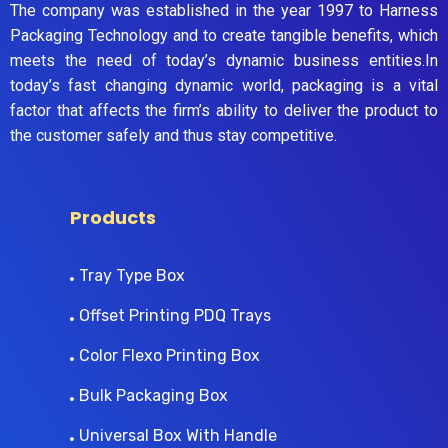
The company was established in the year 1997 to Harness
Packaging Technology and to create tangible benefits, which
meets the need of today’s dynamic business entities.In
today’s fast changing dynamic world, packaging is a vital
factor that affects the firm’s ability to deliver the product to
the customer safely and thus stay competitive.
Products
Tray Type Box
Offset Printing PDQ Trays
Color Flexo Printing Box
Bulk Packaging Box
Universal Box With Handle