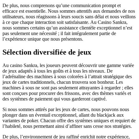
De plus, nous comprenons qu’une communication prompt et
efficace est essentielle. Nous sommes attentifs aux demandes de nos
utilisateurs, nous réagissons à leurs soucis sans délai et nous veillons
à ce que chaque interaction soit satisfaisante. Au Casino Sankra,
nous sommes certains qu’un assistance clientèle exceptionnel n’est
pas seulement une nécessité ; il fait intégralement partie de
l’expérience unique que nous présentons.
Sélection diversifiée de jeux
Au casino Sankra, les joueurs peuvent découvrir une gamme variée
de jeux adaptés à tous les goûts et à tous les niveaux. De
l’adrénaline des machines à sous colorées à l’attrait stratégique des
jeux de cartes traditionnels, chacun trouvera son bonheur. Les
machines à sous ne sont pas seulement attrayantes à regarder ; elles
sont conçues pour procurer des frissons, avec des thèmes variés et
des systèmes de paiement qui vous garderont captivé.
Si nous sommes attirés par les jeux de cartes, nous pouvons nous
plonger dans un éventail exceptionnel, allant du blackjack aux
variantes de poker. Chacun offre des systèmes uniques et requiert de
l’habileté, nous permettant ainsi d’affiner sans cesse nos stratégies.
De plus, l’environnement de jeu raffiné enrichit notre expérience,