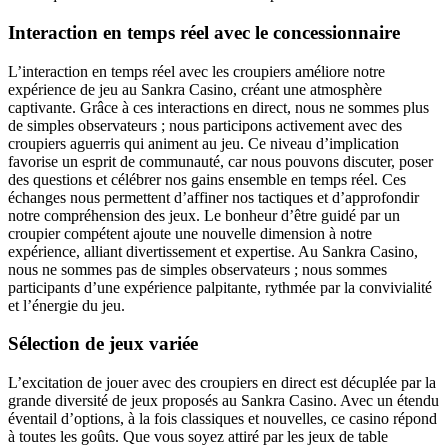
Interaction en temps réel avec le concessionnaire
L’interaction en temps réel avec les croupiers améliore notre
expérience de jeu au Sankra Casino, créant une atmosphère
captivante. Grâce à ces interactions en direct, nous ne sommes plus
de simples observateurs ; nous participons activement avec des
croupiers aguerris qui animent au jeu. Ce niveau d’implication
favorise un esprit de communauté, car nous pouvons discuter, poser
des questions et célébrer nos gains ensemble en temps réel. Ces
échanges nous permettent d’affiner nos tactiques et d’approfondir
notre compréhension des jeux. Le bonheur d’être guidé par un
croupier compétent ajoute une nouvelle dimension à notre
expérience, alliant divertissement et expertise. Au Sankra Casino,
nous ne sommes pas de simples observateurs ; nous sommes
participants d’une expérience palpitante, rythmée par la convivialité
et l’énergie du jeu.
Sélection de jeux variée
L’excitation de jouer avec des croupiers en direct est décuplée par la
grande diversité de jeux proposés au Sankra Casino. Avec un étendu
éventail d’options, à la fois classiques et nouvelles, ce casino répond
à toutes les goûts. Que vous soyez attiré par les jeux de table