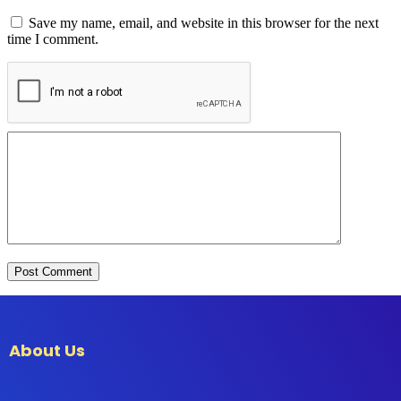
Save my name, email, and website in this browser for the next
time I comment.
About Us