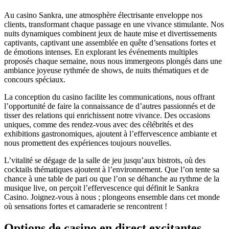
Au casino Sankra, une atmosphère électrisante enveloppe nos
clients, transformant chaque passage en une vivance stimulante. Nos
nuits dynamiques combinent jeux de haute mise et divertissements
captivants, captivant une assemblée en quête d’sensations fortes et
de émotions intenses. En explorant les événements multiples
proposés chaque semaine, nous nous immergeons plongés dans une
ambiance joyeuse rythmée de shows, de nuits thématiques et de
concours spéciaux.
La conception du casino facilite les communications, nous offrant
l’opportunité de faire la connaissance de d’autres passionnés et de
tisser des relations qui enrichissent notre vivance. Des occasions
uniques, comme des rendez-vous avec des célébrités et des
exhibitions gastronomiques, ajoutent à l’effervescence ambiante et
nous promettent des expériences toujours nouvelles.
L’vitalité se dégage de la salle de jeu jusqu’aux bistrots, où des
cocktails thématiques ajoutent à l’environnement. Que l’on tente sa
chance à une table de pari ou que l’on se déhanche au rythme de la
musique live, on perçoit l’effervescence qui définit le Sankra
Casino. Joignez-vous à nous ; plongeons ensemble dans cet monde
où sensations fortes et camaraderie se rencontrent !
Options de casino en direct excitantes