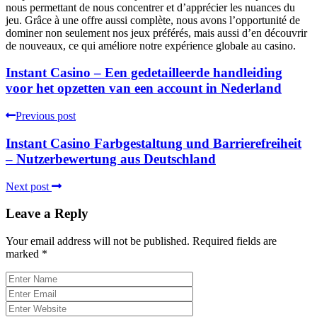
nous permettant de nous concentrer et d’apprécier les nuances du
jeu. Grâce à une offre aussi complète, nous avons l’opportunité de
dominer non seulement nos jeux préférés, mais aussi d’en découvrir
de nouveaux, ce qui améliore notre expérience globale au casino.
Instant Casino – Een gedetailleerde handleiding
voor het opzetten van een account in Nederland
Previous post
Instant Casino Farbgestaltung und Barrierefreiheit
– Nutzerbewertung aus Deutschland
Next post
Leave a Reply
Your email address will not be published.
Required fields are
marked
*