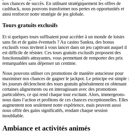
nos chances de succès. En utilisant stratégiquement les offres de
cashback, nous pouvons transformer nos pertes en opportunités et
ainsi renforcer notre stratégie de jeu globale.
Tours gratuits exclusifs
Et si quelques tours suffisaient pour accéder à un monde de loisirs
sans fin et de gains éventuels ? Au casino Sankra, des bonus
exclusifs vous invitent à vous lancer dans un jeu captivant auquel il
est difficile de résister. Ces tours gratuits exclusifs proposent des
fonctionnalités attrayantes, vous permettant de remporter des prix
remarquables sans dépenser un centime.
Nous pouvons utiliser ces promotions de manière astucieuse pour
maximiser nos chances de gagner le jackpot. Le principe est simple :
les joueurs déclenchent des tours gratuits généralement en obtenant
certaines alignements ou en interagissant avec des promotions
particulières, ce qui rend chaque tour excitant. Alors, immergeons-
nous dans l’action et profitons de ces chances exceptionnelles. Elles
augmentent non seulement notre expérience, mais peuvent aussi
nous offrir des gains significatifs, rendant chaque session
inoubliable.
Ambiance et activités animés