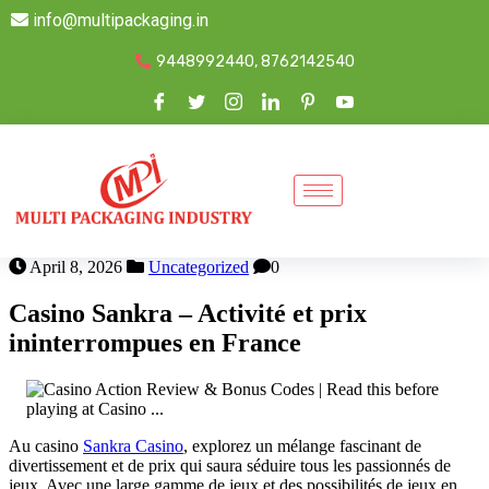
info@multipackaging.in
9448992440, 8762142540
April 8, 2026
Uncategorized
0
Casino Sankra – Activité et prix
ininterrompues en France
Au casino
Sankra Casino
, explorez un mélange fascinant de
divertissement et de prix qui saura séduire tous les passionnés de
jeux. Avec une large gamme de jeux et des possibilités de jeux en