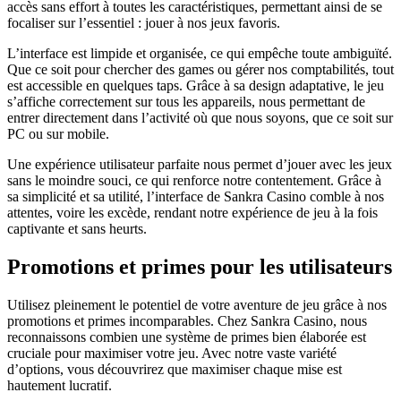
accès sans effort à toutes les caractéristiques, permettant ainsi de se
focaliser sur l’essentiel : jouer à nos jeux favoris.
L’interface est limpide et organisée, ce qui empêche toute ambiguïté.
Que ce soit pour chercher des games ou gérer nos comptabilités, tout
est accessible en quelques taps. Grâce à sa design adaptative, le jeu
s’affiche correctement sur tous les appareils, nous permettant de
entrer directement dans l’activité où que nous soyons, que ce soit sur
PC ou sur mobile.
Une expérience utilisateur parfaite nous permet d’jouer avec les jeux
sans le moindre souci, ce qui renforce notre contentement. Grâce à
sa simplicité et sa utilité, l’interface de Sankra Casino comble à nos
attentes, voire les excède, rendant notre expérience de jeu à la fois
captivante et sans heurts.
Promotions et primes pour les utilisateurs
Utilisez pleinement le potentiel de votre aventure de jeu grâce à nos
promotions et primes incomparables. Chez Sankra Casino, nous
reconnaissons combien une système de primes bien élaborée est
cruciale pour maximiser votre jeu. Avec notre vaste variété
d’options, vous découvrirez que maximiser chaque mise est
hautement lucratif.