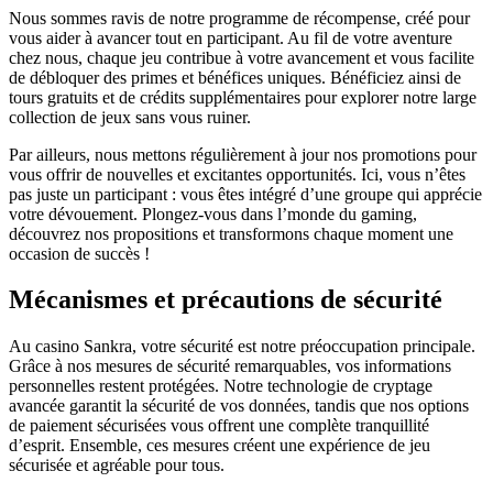
Nous sommes ravis de notre programme de récompense, créé pour
vous aider à avancer tout en participant. Au fil de votre aventure
chez nous, chaque jeu contribue à votre avancement et vous facilite
de débloquer des primes et bénéfices uniques. Bénéficiez ainsi de
tours gratuits et de crédits supplémentaires pour explorer notre large
collection de jeux sans vous ruiner.
Par ailleurs, nous mettons régulièrement à jour nos promotions pour
vous offrir de nouvelles et excitantes opportunités. Ici, vous n’êtes
pas juste un participant : vous êtes intégré d’une groupe qui apprécie
votre dévouement. Plongez-vous dans l’monde du gaming,
découvrez nos propositions et transformons chaque moment une
occasion de succès !
Mécanismes et précautions de sécurité
Au casino Sankra, votre sécurité est notre préoccupation principale.
Grâce à nos mesures de sécurité remarquables, vos informations
personnelles restent protégées. Notre technologie de cryptage
avancée garantit la sécurité de vos données, tandis que nos options
de paiement sécurisées vous offrent une complète tranquillité
d’esprit. Ensemble, ces mesures créent une expérience de jeu
sécurisée et agréable pour tous.