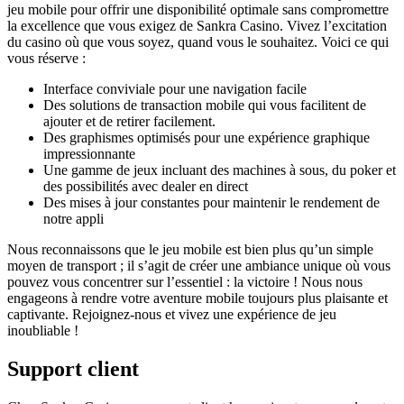
jeu mobile pour offrir une disponibilité optimale sans compromettre
la excellence que vous exigez de Sankra Casino. Vivez l’excitation
du casino où que vous soyez, quand vous le souhaitez. Voici ce qui
vous réserve :
Interface conviviale pour une navigation facile
Des solutions de transaction mobile qui vous facilitent de
ajouter et de retirer facilement.
Des graphismes optimisés pour une expérience graphique
impressionnante
Une gamme de jeux incluant des machines à sous, du poker et
des possibilités avec dealer en direct
Des mises à jour constantes pour maintenir le rendement de
notre appli
Nous reconnaissons que le jeu mobile est bien plus qu’un simple
moyen de transport ; il s’agit de créer une ambiance unique où vous
pouvez vous concentrer sur l’essentiel : la victoire ! Nous nous
engageons à rendre votre aventure mobile toujours plus plaisante et
captivante. Rejoignez-nous et vivez une expérience de jeu
inoubliable !
Support client