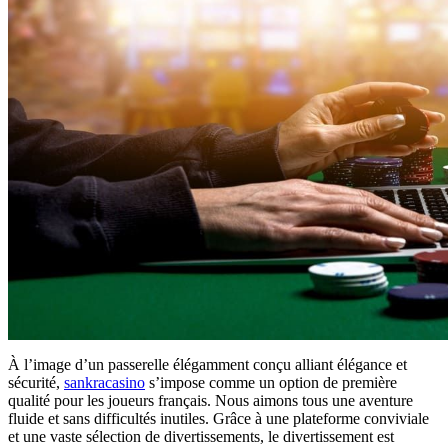
À l’image d’un passerelle élégamment conçu alliant élégance et
sécurité,
sankracasino
s’impose comme un option de première
qualité pour les joueurs français. Nous aimons tous une aventure
fluide et sans difficultés inutiles. Grâce à une plateforme conviviale
et une vaste sélection de divertissements, le divertissement est