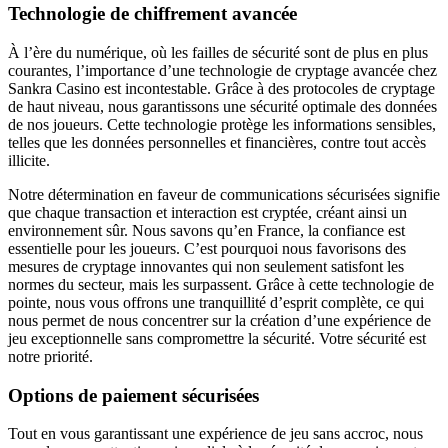
Technologie de chiffrement avancée
À l’ère du numérique, où les failles de sécurité sont de plus en plus
courantes, l’importance d’une technologie de cryptage avancée chez
Sankra Casino est incontestable. Grâce à des protocoles de cryptage
de haut niveau, nous garantissons une sécurité optimale des données
de nos joueurs. Cette technologie protège les informations sensibles,
telles que les données personnelles et financières, contre tout accès
illicite.
Notre détermination en faveur de communications sécurisées signifie
que chaque transaction et interaction est cryptée, créant ainsi un
environnement sûr. Nous savons qu’en France, la confiance est
essentielle pour les joueurs. C’est pourquoi nous favorisons des
mesures de cryptage innovantes qui non seulement satisfont les
normes du secteur, mais les surpassent. Grâce à cette technologie de
pointe, nous vous offrons une tranquillité d’esprit complète, ce qui
nous permet de nous concentrer sur la création d’une expérience de
jeu exceptionnelle sans compromettre la sécurité. Votre sécurité est
notre priorité.
Options de paiement sécurisées
Tout en vous garantissant une expérience de jeu sans accroc, nous