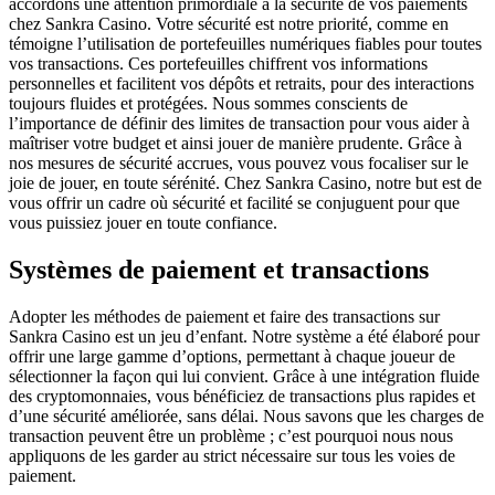
accordons une attention primordiale à la sécurité de vos paiements
chez Sankra Casino. Votre sécurité est notre priorité, comme en
témoigne l’utilisation de portefeuilles numériques fiables pour toutes
vos transactions. Ces portefeuilles chiffrent vos informations
personnelles et facilitent vos dépôts et retraits, pour des interactions
toujours fluides et protégées. Nous sommes conscients de
l’importance de définir des limites de transaction pour vous aider à
maîtriser votre budget et ainsi jouer de manière prudente. Grâce à
nos mesures de sécurité accrues, vous pouvez vous focaliser sur le
joie de jouer, en toute sérénité. Chez Sankra Casino, notre but est de
vous offrir un cadre où sécurité et facilité se conjuguent pour que
vous puissiez jouer en toute confiance.
Systèmes de paiement et transactions
Adopter les méthodes de paiement et faire des transactions sur
Sankra Casino est un jeu d’enfant. Notre système a été élaboré pour
offrir une large gamme d’options, permettant à chaque joueur de
sélectionner la façon qui lui convient. Grâce à une intégration fluide
des cryptomonnaies, vous bénéficiez de transactions plus rapides et
d’une sécurité améliorée, sans délai. Nous savons que les charges de
transaction peuvent être un problème ; c’est pourquoi nous nous
appliquons de les garder au strict nécessaire sur tous les voies de
paiement.