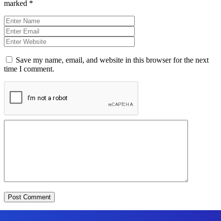
marked
*
Save my name, email, and website in this browser for the next
time I comment.