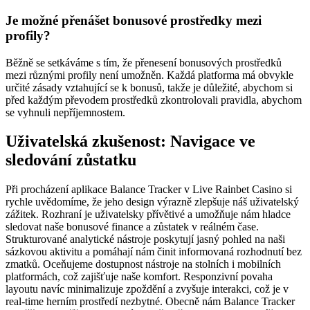
Je možné přenášet bonusové prostředky mezi
profily?
Běžně se setkáváme s tím, že přenesení bonusových prostředků
mezi různými profily není umožněn. Každá platforma má obvykle
určité zásady vztahující se k bonusů, takže je důležité, abychom si
před každým převodem prostředků zkontrolovali pravidla, abychom
se vyhnuli nepříjemnostem.
Uživatelská zkušenost: Navigace ve
sledování zůstatku
Při procházení aplikace Balance Tracker v Live Rainbet Casino si
rychle uvědomíme, že jeho design výrazně zlepšuje náš uživatelský
zážitek. Rozhraní je uživatelsky přívětivé a umožňuje nám hladce
sledovat naše bonusové finance a zůstatek v reálném čase.
Strukturované analytické nástroje poskytují jasný pohled na naši
sázkovou aktivitu a pomáhají nám činit informovaná rozhodnutí bez
zmatků. Oceňujeme dostupnost nástroje na stolních i mobilních
platformách, což zajišťuje naše komfort. Responzivní povaha
layoutu navíc minimalizuje zpoždění a zvyšuje interakci, což je v
real-time herním prostředí nezbytné. Obecně nám Balance Tracker