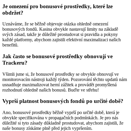
Je omezení pro bonusové prostředky, které lze
obdržet?
Uznáváme, že se běžně objevuje otázka ohledně omezení
bonusových fondů. Kasina obvykle nastavují limity na základě
svých zásad, takže je důležité prostudovat si pravidla a pokyny
každé platformy, abychom zajistili efektivní maximalizaci našich
benefitů.
Jak často se bonusové prostředky obnovují ve
Trackeru?
Všimli jsme si, že bonusové prostředky se obvykle obnovují ve
monitorovacím nástroji každý týden. Pozorování těchto updatů nám
usnadňuje maximalizovat herní zážitek a provádět promyšlená
rozhodnutí ohledně našich bonusů. Buďte ve střehu!
Vyprší platnost bonusových fondů po určité době?
Ano, bonusové prostředky běžně vyprší po určité době, která je
obvykle specifikována v propagačních podmínkách. Je pro nás
důležité si tyto zásady důkladně prostudovat, abychom zajistili, že
naše bonusy získáme plně před jejich vypršením.