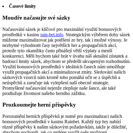
Časové limity
Moudře načasujte své sázky
Načasování sázek je klíčové pro maximální využití bonusových
prostředků v kasinu
rain-bet.info
. Strategickým výběrem doby sázek
můžeme maximalizovat jak potěšení ze hry, tak i možné výnosy. Je
nezbytné vyhodnotit časy největších her a propagačních akcí,
protože tyto okamžiky často přinášejí větší výplaty a menší
konkurenci. Měli bychom také brát v úvahu náš aktuální zůstatek a
budoucí limity sázek, abychom se předešli ukvapeným rozhodnutím.
Využití bonusových prostředků v ideálních časech nám umožňuje
využít propagačních akcí a minimalizovat ztráty. Sledování našich
sázkových vzorců nám kromě toho pomáhá učit se z úspěchů a
neúspěchů a zaručuje tak vylepšení naší obecné strategie.
Promyšlené načasování nejenže zlepšuje naše šance, ale také
prodlužuje životnost našeho herního zážitku.
Prozkoumejte herní příspěvky
Porozumění herních příspěvků je nutné pro maximalizaci našich
bonusových prostředků v kasinu Rainbet. Každý typ hry nabízí
různé příspěvky k našim sázkovým požadavkům, takže je důležité,
abychom pochopili, jak co nejlépe využít naše možnosti.