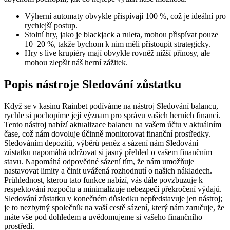
Výherní automaty obvykle přispívají 100 %, což je ideální pro
rychlejší postup.
Stolní hry, jako je blackjack a ruleta, mohou přispívat pouze
10–20 %, takže bychom k nim měli přistoupit strategicky.
Hry s live krupiéry mají obvykle rovněž nižší přínosy, ale
mohou zlepšit náš herní zážitek.
Popis nástroje Sledování zůstatku
Když se v kasinu Rainbet podíváme na nástroj Sledování balancu,
rychle si pochopíme její význam pro správu vašich herních financí.
Tento nástroj nabízí aktualizace balancu na vašem účtu v aktuálním
čase, což nám dovoluje účinně monitorovat finanční prostředky.
Sledováním depozitů, výběrů peněz a sázení nám Sledování
zůstatku napomáhá udržovat si jasný přehled o vašem finančním
stavu. Napomáhá odpovědné sázení tím, že nám umožňuje
nastavovat limity a činit uvážená rozhodnutí o našich nákladech.
Průhlednost, kterou tato funkce nabízí, vás dále povzbuzuje k
respektování rozpočtu a minimalizuje nebezpečí překročení výdajů.
Sledování zůstatku v konečném důsledku nepředstavuje jen nástroj;
je to nezbytný společník na vaší cestě sázení, který nám zaručuje, že
máte vše pod dohledem a uvědomujeme si vašeho finančního
prostředí.