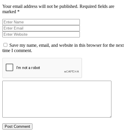
Your email address will not be published.
Required fields are
marked
*
Save my name, email, and website in this browser for the next
time I comment.