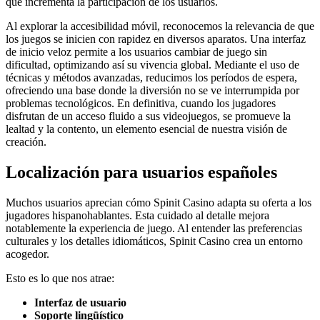
que incrementa la participación de los usuarios.
Al explorar la accesibilidad móvil, reconocemos la relevancia de que
los juegos se inicien con rapidez en diversos aparatos. Una interfaz
de inicio veloz permite a los usuarios cambiar de juego sin
dificultad, optimizando así su vivencia global. Mediante el uso de
técnicas y métodos avanzadas, reducimos los períodos de espera,
ofreciendo una base donde la diversión no se ve interrumpida por
problemas tecnológicos. En definitiva, cuando los jugadores
disfrutan de un acceso fluido a sus videojuegos, se promueve la
lealtad y la contento, un elemento esencial de nuestra visión de
creación.
Localización para usuarios españoles
Muchos usuarios aprecian cómo Spinit Casino adapta su oferta a los
jugadores hispanohablantes. Esta cuidado al detalle mejora
notablemente la experiencia de juego. Al entender las preferencias
culturales y los detalles idiomáticos, Spinit Casino crea un entorno
acogedor.
Esto es lo que nos atrae:
Interfaz de usuario
Soporte lingüístico