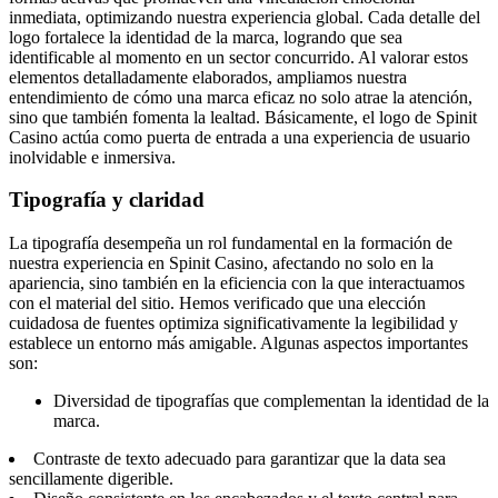
inmediata, optimizando nuestra experiencia global. Cada detalle del
logo fortalece la identidad de la marca, logrando que sea
identificable al momento en un sector concurrido. Al valorar estos
elementos detalladamente elaborados, ampliamos nuestra
entendimiento de cómo una marca eficaz no solo atrae la atención,
sino que también fomenta la lealtad. Básicamente, el logo de Spinit
Casino actúa como puerta de entrada a una experiencia de usuario
inolvidable e inmersiva.
Tipografía y claridad
La tipografía desempeña un rol fundamental en la formación de
nuestra experiencia en Spinit Casino, afectando no solo en la
apariencia, sino también en la eficiencia con la que interactuamos
con el material del sitio. Hemos verificado que una elección
cuidadosa de fuentes optimiza significativamente la legibilidad y
establece un entorno más amigable. Algunas aspectos importantes
son:
Diversidad de tipografías que complementan la identidad de la
marca.
Contraste de texto adecuado para garantizar que la data sea
sencillamente digerible.