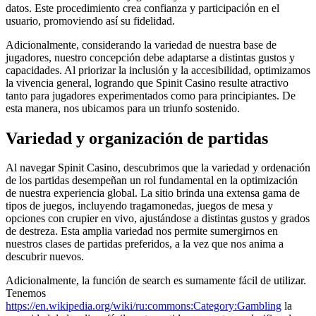
datos. Este procedimiento crea confianza y participación en el
usuario, promoviendo así su fidelidad.
Adicionalmente, considerando la variedad de nuestra base de
jugadores, nuestro concepción debe adaptarse a distintas gustos y
capacidades. Al priorizar la inclusión y la accesibilidad, optimizamos
la vivencia general, logrando que Spinit Casino resulte atractivo
tanto para jugadores experimentados como para principiantes. De
esta manera, nos ubicamos para un triunfo sostenido.
Variedad y organización de partidas
Al navegar Spinit Casino, descubrimos que la variedad y ordenación
de los partidas desempeñan un rol fundamental en la optimización
de nuestra experiencia global. La sitio brinda una extensa gama de
tipos de juegos, incluyendo tragamonedas, juegos de mesa y
opciones con crupier en vivo, ajustándose a distintas gustos y grados
de destreza. Esta amplia variedad nos permite sumergirnos en
nuestros clases de partidas preferidos, a la vez que nos anima a
descubrir nuevos.
Adicionalmente, la función de search es sumamente fácil de utilizar.
Tenemos
https://en.wikipedia.org/wiki/ru:commons:Category:Gambling
la