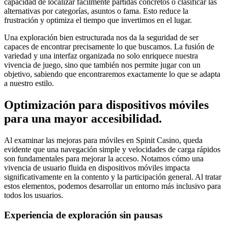
capacidad de localizar fácilmente partidas concretos o clasificar las
alternativas por categorías, asuntos o fama. Esto reduce la
frustración y optimiza el tiempo que invertimos en el lugar.
Una exploración bien estructurada nos da la seguridad de ser
capaces de encontrar precisamente lo que buscamos. La fusión de
variedad y una interfaz organizada no solo enriquece nuestra
vivencia de juego, sino que también nos permite jugar con un
objetivo, sabiendo que encontraremos exactamente lo que se adapta
a nuestro estilo.
Optimización para dispositivos móviles
para una mayor accesibilidad.
Al examinar las mejoras para móviles en Spinit Casino, queda
evidente que una navegación simple y velocidades de carga rápidos
son fundamentales para mejorar la acceso. Notamos cómo una
vivencia de usuario fluida en dispositivos móviles impacta
significativamente en la contento y la participación general. Al tratar
estos elementos, podemos desarrollar un entorno más inclusivo para
todos los usuarios.
Experiencia de exploración sin pausas