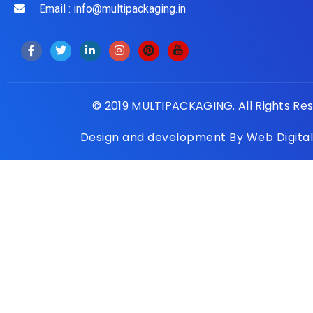
Email : info@multipackaging.in
© 2019 MULTIPACKAGING. All Rights Re
Design and development By
Web Digita