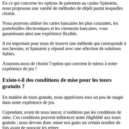
En ce qui concerne les options de paiement au casino Spinstein,
nous proposons une variété de méthodes de dépôt parmi lesquelles
choisir.
Nous pouvons utiliser les cartes bancaires les plus courantes, les
portefeuilles électroniques et les virements bancaires, vous
garantissant ainsi une expérience flexible.
Il est important pour nous de trouver une méthode qui corresponde à
nos besoins, et Spinstein y répond avec une sélection de solutions
fiables.
Assurons-nous de choisir l’option qui convient le mieux à notre
expérience de jeu !
Existe-t-il des conditions de mise pour les tours
gratuits ?
En matière de tours gratuits, nous apprécions tous un peu de magie
dans notre expérience de jeu.
Cependant, avant de nous lancer, n’oublions pas les conditions de
mise. Ces conditions peuvent influencer notre éligibilité aux tours
gratuits ; nous devons donc miser nos gains un certain nombre de
fois avant de pouvoir les retirer.