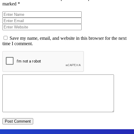
marked
*
Save my name, email, and website in this browser for the next
time I comment.