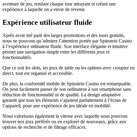
aventure de jeu, rendant chaque tour attrayant et créant une
expérience à laquelle on a envie de revenir.
Expérience utilisateur fluide
Après avoir tiré parti des larges promotions et des tours gratuits,
nous ne pouvons qu’admirer l’attention portée par Spinstein Casino
à l’expérience utilisateur fluide. Son interface élégante et intuitive
permet une navigation simple entre les différents jeux et
fonctionnalités.
Que ce soit les slots, les jeux de table ou les options avec croupier en
direct, tout est organisé et accessible.
De plus, la conformité mobile de Spinstein Casino est remarquable.
On peut facilement passer de son ordinateur à son smartphone sans
réduction de fonctionnalité ni de qualité. La design adaptative
garantit que tous les éléments s’ajustent parfaitement à l’écran de
l’appareil, pour une expérience de jeu idéale en mobilité.
Nous valorisons également la vitesse avec laquelle nous pouvons
trouver nos jeux préférés ou en explorer de nouveaux, grâce aux
options de recherche et de filtrage efficaces.