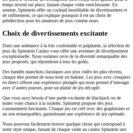
temps investi sur place, faisant chaque visite enrichissante. En
somme, Spinstein offre un cocktail inoubliable de divertissement et
de raffinement, ce qui explique pourquoi il est un choix de
prédilection pour les amateurs de jeux comme nous.
Choix de divertissements excitante
Dans une ambiance à la fois confortable et palpitante, la sélection de
jeux du Spinstein Casino vous offre une aventure de divertissement
exceptionnelle. Nous sommes ravis de la diversité remarquable des
jeux proposés, qui répondront à tous les goûts.
Des bandits manchots classiques aux jeux vidéo les plus récents,
chaque titre promet de nous tenir en haleine. Les jeux avec croupiers
en direct offrent une expérience plongée qui nous permet d’interagir
avec d’autres joueurs, pour un plaisir de jeu décuplé.
Que vous ayez besoin d’une partie excitante de blackjack ou de
tenter votre chance à la roulette, Spinstein propose des jeux
constamment fascinants. Chaque jeu est créé avec des graphismes et
un son remarquables, garantissant une expérience de jeu optimale.
Nous pouvons facilement trouver quelque chose qui correspond à
notre style unique, faisant de chaque visite au casino Spinstein une