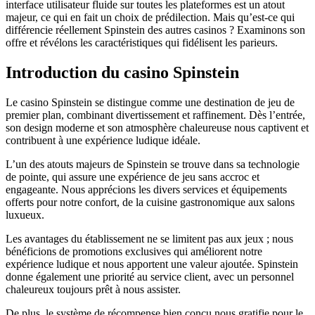
interface utilisateur fluide sur toutes les plateformes est un atout
majeur, ce qui en fait un choix de prédilection. Mais qu’est-ce qui
différencie réellement Spinstein des autres casinos ? Examinons son
offre et révélons les caractéristiques qui fidélisent les parieurs.
Introduction du casino Spinstein
Le casino Spinstein se distingue comme une destination de jeu de
premier plan, combinant divertissement et raffinement. Dès l’entrée,
son design moderne et son atmosphère chaleureuse nous captivent et
contribuent à une expérience ludique idéale.
L’un des atouts majeurs de Spinstein se trouve dans sa technologie
de pointe, qui assure une expérience de jeu sans accroc et
engageante. Nous apprécions les divers services et équipements
offerts pour notre confort, de la cuisine gastronomique aux salons
luxueux.
Les avantages du établissement ne se limitent pas aux jeux ; nous
bénéficions de promotions exclusives qui améliorent notre
expérience ludique et nous apportent une valeur ajoutée. Spinstein
donne également une priorité au service client, avec un personnel
chaleureux toujours prêt à nous assister.
De plus, le système de récompense bien conçu nous gratifie pour le