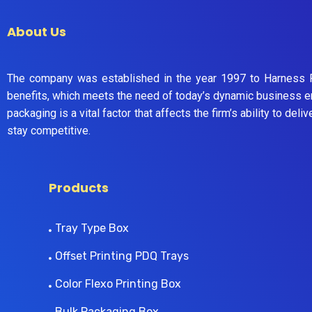
About Us
The company was established in the year 1997 to Harness P
benefits, which meets the need of today’s dynamic business en
packaging is a vital factor that affects the firm’s ability to del
stay competitive.
Products
Tray Type Box
Offset Printing PDQ Trays
Color Flexo Printing Box
Bulk Packaging Box