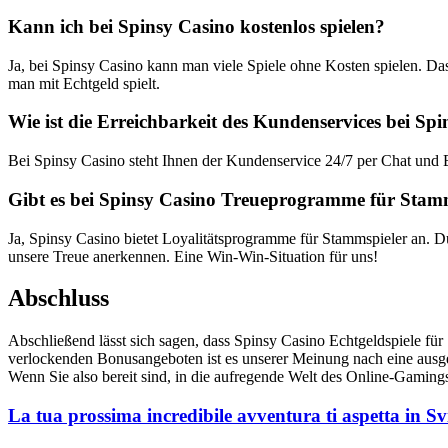
Kann ich bei Spinsy Casino kostenlos spielen?
Ja, bei Spinsy Casino kann man viele Spiele ohne Kosten spielen. Das
man mit Echtgeld spielt.
Wie ist die Erreichbarkeit des Kundenservices bei Sp
Bei Spinsy Casino steht Ihnen der Kundenservice 24/7 per Chat und E-
Gibt es bei Spinsy Casino Treueprogramme für Stam
Ja, Spinsy Casino bietet Loyalitätsprogramme für Stammspieler an. 
unsere Treue anerkennen. Eine Win-Win-Situation für uns!
Abschluss
Abschließend lässt sich sagen, dass Spinsy Casino Echtgeldspiele für 
verlockenden Bonusangeboten ist es unserer Meinung nach eine ausgez
Wenn Sie also bereit sind, in die aufregende Welt des Online-Gamings
La tua prossima incredibile avventura ti aspetta in Sv