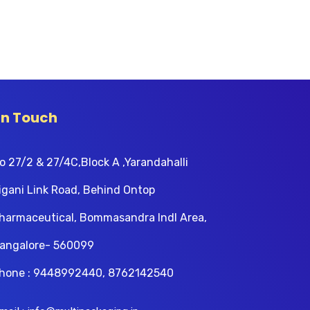
In Touch
o 27/2 & 27/4C,Block A ,Yarandahalli
igani Link Road, Behind Ontop
harmaceutical, Bommasandra Indl Area,
angalore- 560099
hone : 9448992440, 8762142540