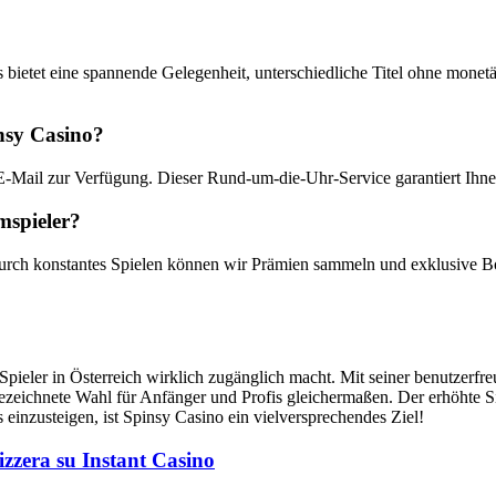
 bietet eine spannende Gelegenheit, unterschiedliche Titel ohne monet
insy Casino?
Mail zur Verfügung. Dieser Rund-um-die-Uhr-Service garantiert Ihnen j
mspieler?
Durch konstantes Spielen können wir Prämien sammeln und exklusive B
Spieler in Österreich wirklich zugänglich macht. Mit seiner benutzerfr
eichnete Wahl für Anfänger und Profis gleichermaßen. Der erhöhte Sic
 einzusteigen, ist Spinsy Casino ein vielversprechendes Ziel!
izzera su Instant Casino