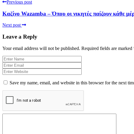
Previous post
Καζίνο Wazamba – Όπου οι νικητές παίζουν κάθε μέ
Next post
Leave a Reply
Your email address will not be published.
Required fields are marked
Save my name, email, and website in this browser for the next ti