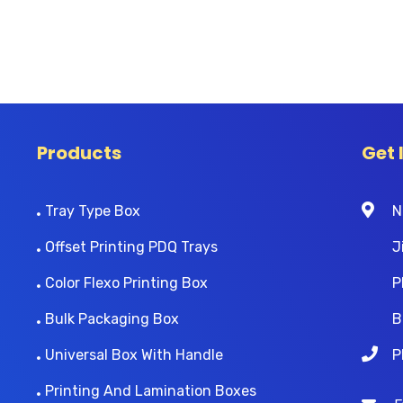
Products
Get 
Tray Type Box
N
Offset Printing PDQ Trays
J
Color Flexo Printing Box
P
Bulk Packaging Box
B
Universal Box With Handle
P
Printing And Lamination Boxes