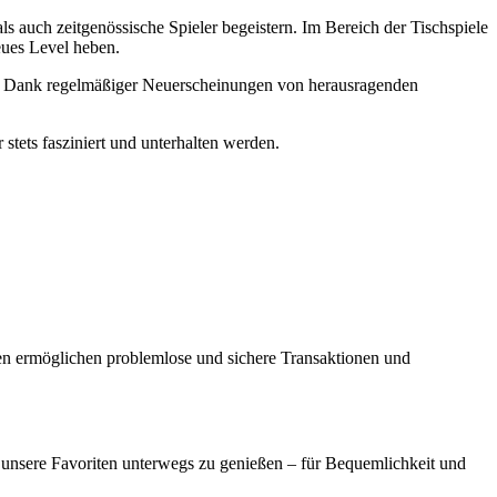
auch zeitgenössische Spieler begeistern. Im Bereich der Tischspiele
neues Level heben.
ern. Dank regelmäßiger Neuerscheinungen von herausragenden
 stets fasziniert und unterhalten werden.
n ermöglichen problemlose und sichere Transaktionen und
n, unsere Favoriten unterwegs zu genießen – für Bequemlichkeit und