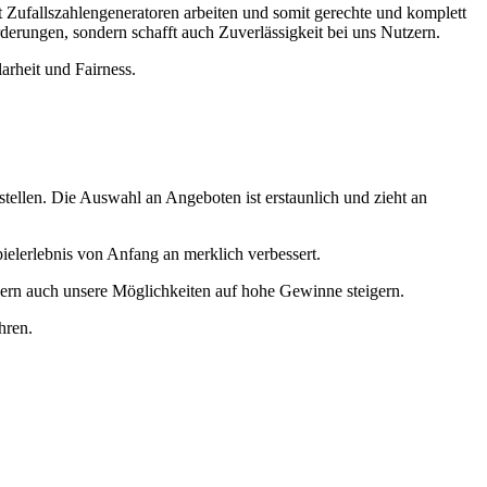
t Zufallszahlengeneratoren arbeiten und somit gerechte und komplett
orderungen, sondern schafft auch Zuverlässigkeit bei uns Nutzern.
larheit und Fairness.
stellen. Die Auswahl an Angeboten ist erstaunlich und zieht an
ielerlebnis von Anfang an merklich verbessert.
dern auch unsere Möglichkeiten auf hohe Gewinne steigern.
hren.