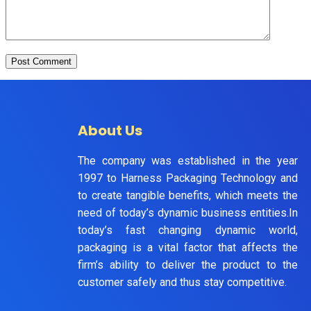
About Us
The company was established in the year
1997 to Harness Packaging Technology and
to create tangible benefits, which meets the
need of today’s dynamic business entities.In
today’s fast changing dynamic world,
packaging is a vital factor that affects the
firm’s ability to deliver the product to the
customer safely and thus stay competitive.