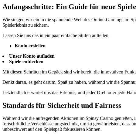
Anfangsschritte: Ein Guide für neue Spiel
Wie steigen wir ein in die spannende Welt des Online-Gamings im Spi
Spielerlebnis zu sichern.
Lassen Sie uns das in ein paar einfache Stufen aufteilen:
Konto erstellen
Unser Konto aufladen
Spiele entdecken
Mit diesen Schritten im Gepäck sind wir bereit, die innovativen Fun
Denkt daran, es geht darum, Spaß zu haben, während wir die Spannu
Letztendlich erwartet uns das Erlebnis, und jeder Dreh oder jede 
Standards für Sicherheit und Fairness
Während wir die aufregenden Aktionen im Spinsy Casino genießen, ist 
fortschrittliche Verschlüsselungstechnik, um zu gewährleisten, dass un
unbeschwert auf den Spielspaß fokussieren können.