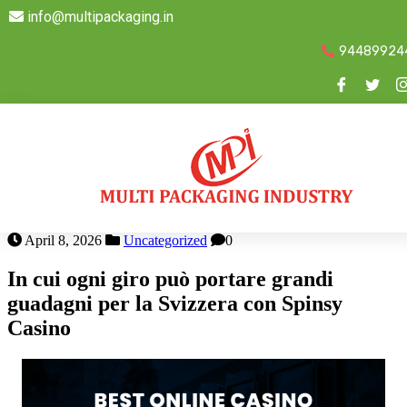
info@multipackaging.in
944899244
April 8, 2026
Uncategorized
0
In cui ogni giro può portare grandi
guadagni per la Svizzera con Spinsy
Casino