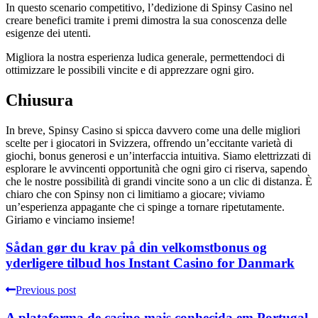
In questo scenario competitivo, l’dedizione di Spinsy Casino nel
creare benefici tramite i premi dimostra la sua conoscenza delle
esigenze dei utenti.
Migliora la nostra esperienza ludica generale, permettendoci di
ottimizzare le possibili vincite e di apprezzare ogni giro.
Chiusura
In breve, Spinsy Casino si spicca davvero come una delle migliori
scelte per i giocatori in Svizzera, offrendo un’eccitante varietà di
giochi, bonus generosi e un’interfaccia intuitiva. Siamo elettrizzati di
esplorare le avvincenti opportunità che ogni giro ci riserva, sapendo
che le nostre possibilità di grandi vincite sono a un clic di distanza. È
chiaro che con Spinsy non ci limitiamo a giocare; viviamo
un’esperienza appagante che ci spinge a tornare ripetutamente.
Giriamo e vinciamo insieme!
Sådan gør du krav på din velkomstbonus og
yderligere tilbud hos Instant Casino for Danmark
Previous post
A plataforma de casino mais conhecida em Portugal