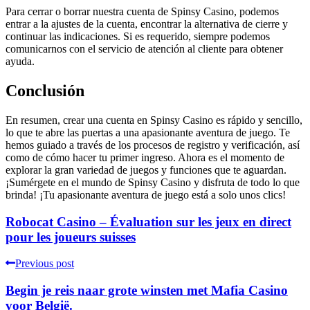
Para cerrar o borrar nuestra cuenta de Spinsy Casino, podemos
entrar a la ajustes de la cuenta, encontrar la alternativa de cierre y
continuar las indicaciones. Si es requerido, siempre podemos
comunicarnos con el servicio de atención al cliente para obtener
ayuda.
Conclusión
En resumen, crear una cuenta en Spinsy Casino es rápido y sencillo,
lo que te abre las puertas a una apasionante aventura de juego. Te
hemos guiado a través de los procesos de registro y verificación, así
como de cómo hacer tu primer ingreso. Ahora es el momento de
explorar la gran variedad de juegos y funciones que te aguardan.
¡Sumérgete en el mundo de Spinsy Casino y disfruta de todo lo que
brinda! ¡Tu apasionante aventura de juego está a solo unos clics!
Robocat Casino – Évaluation sur les jeux en direct
pour les joueurs suisses
Previous post
Begin je reis naar grote winsten met Mafia Casino
voor België.