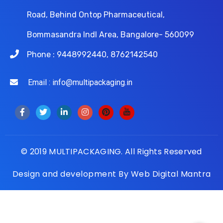
Road, Behind Ontop Pharmaceutical,
Bommasandra Indl Area, Bangalore- 560099
Phone : 9448992440, 8762142540
Email : info@multipackaging.in
© 2019 MULTIPACKAGING. All Rights Reserved
Design and development By
Web Digital Mantra