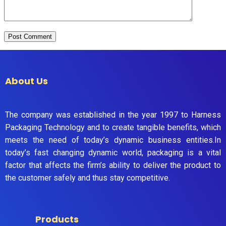
About Us
The company was established in the year 1997 to Harness
Packaging Technology and to create tangible benefits, which
meets the need of today’s dynamic business entities.In
today’s fast changing dynamic world, packaging is a vital
factor that affects the firm’s ability to deliver the product to
the customer safely and thus stay competitive.
Products