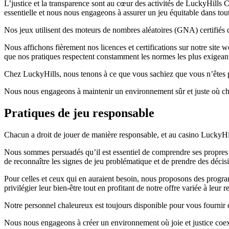
L’justice et la transparence sont au cœur des activités de LuckyHills
essentielle et nous nous engageons à assurer un jeu équitable dans tou
Nos jeux utilisent des moteurs de nombres aléatoires (GNA) certifiés q
Nous affichons fièrement nos licences et certifications sur notre site w
que nos pratiques respectent constamment les normes les plus exigean
Chez LuckyHills, nous tenons à ce que vous sachiez que vous n’êtes
Nous nous engageons à maintenir un environnement sûr et juste où chacu
Pratiques de jeu responsable
Chacun a droit de jouer de manière responsable, et au casino LuckyHi
Nous sommes persuadés qu’il est essentiel de comprendre ses propres 
de reconnaître les signes de jeu problématique et de prendre des décisi
Pour celles et ceux qui en auraient besoin, nous proposons des progr
privilégier leur bien-être tout en profitant de notre offre variée à leur r
Notre personnel chaleureux est toujours disponible pour vous fournir d
Nous nous engageons à créer un environnement où joie et justice coexis