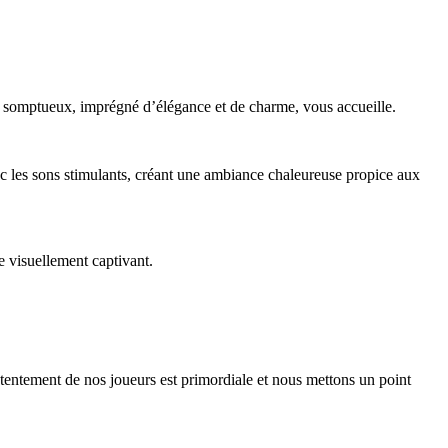
gn somptueux, imprégné d’élégance et de charme, vous accueille.
ec les sons stimulants, créant une ambiance chaleureuse propice aux
e visuellement captivant.
entement de nos joueurs est primordiale et nous mettons un point