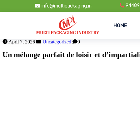
info@multipackaging.in
94489
HOME
April 7, 2026
Uncategorized
0
Un mélange parfait de loisir et d’impartia