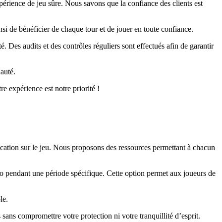
érience de jeu sûre. Nous savons que la confiance des clients est
si de bénéficier de chaque tour et de jouer en toute confiance.
. Des audits et des contrôles réguliers sont effectués afin de garantir
auté.
e expérience est notre priorité !
cation sur le jeu. Nous proposons des ressources permettant à chacun
éo pendant une période spécifique. Cette option permet aux joueurs de
le.
sans compromettre votre protection ni votre tranquillité d’esprit.