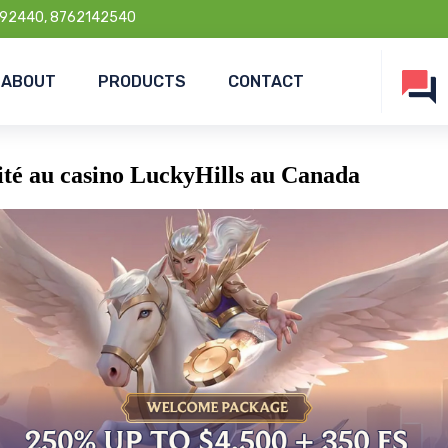
92440, 8762142540
ABOUT
PRODUCTS
CONTACT
lité au casino LuckyHills au Canada